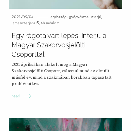
2021/09/04
egészség
,
gyógyászat
,
interjú
,
ismeretterjesztő
,
társadalom
Egy régóta várt lépés: Interjú a
Magyar Szakorvosjelölti
Csoporttal
2021 áprilisában alakult meg a Magyar
Szakorvosjelölti Csoport, válaszul mind az elmúlt
másfél év, mind a szakmában korábban tapasztalt
problémákra.
read