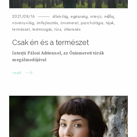
2021/08/16
állatvilág
,
egészség
,
interjú
,
műfaj
,
növényvilág
,
önfejlesztés
,
önismeret
,
pszichológia
,
tájak
,
természet
,
testmozgás
,
túra
,
útkeresés
Csak én és a természet
Interjú Pálosi Adriennel, az Önismereti túrák
megálmodójával
read