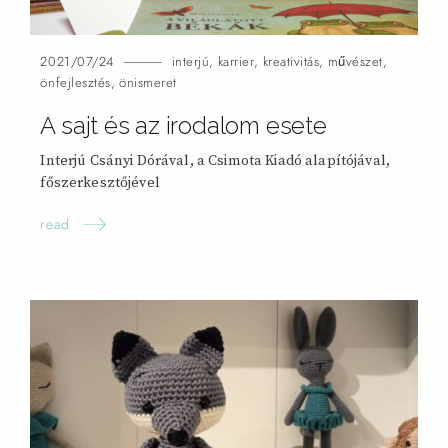
2021/07/24
interjú
,
karrier
,
kreativitás
,
művészet
,
önfejlesztés
,
önismeret
A sajt és az irodalom
esete
Interjú Csányi Dórával, a Csimota Kiadó alapítójával,
főszerkesztőjével
read