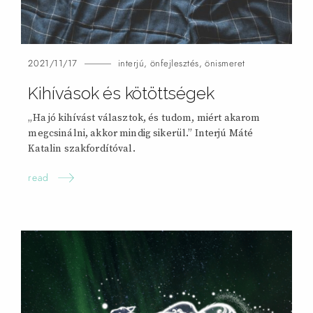
2021/11/17
interjú
,
önfejlesztés
,
önismeret
Kihívások és kötöttségek
„Ha jó kihívást választok, és tudom, miért akarom
megcsinálni, akkor mindig sikerül.” Interjú Máté
Katalin szakfordítóval.
read