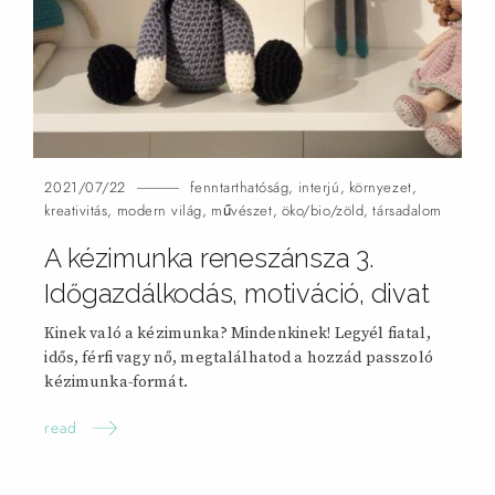
2021/07/22
fenntarthatóság
,
interjú
,
környezet
,
kreativitás
,
modern világ
,
művészet
,
öko/bio/zöld
,
társadalom
A kézimunka reneszánsza 3.
Időgazdálkodás, motiváció,
divat
Kinek való a kézimunka? Mindenkinek! Legyél fiatal,
idős, férfi vagy nő, megtalálhatod a hozzád passzoló
kézimunka-formát.
read