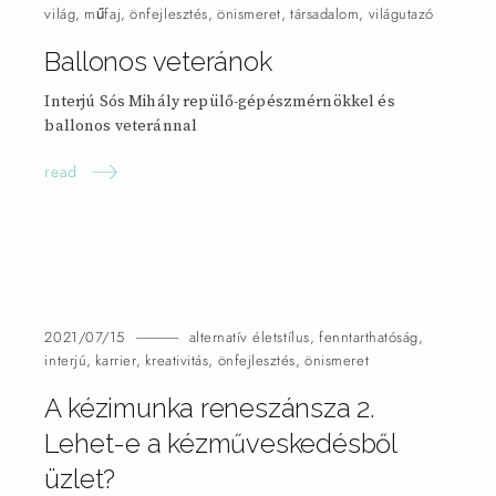
világ
,
műfaj
,
önfejlesztés
,
önismeret
,
társadalom
,
világutazó
Ballonos veteránok
Interjú Sós Mihály repülő-gépészmérnökkel és
ballonos veteránnal
read
2021/07/15
alternatív életstílus
,
fenntarthatóság
,
interjú
,
karrier
,
kreativitás
,
önfejlesztés
,
önismeret
A kézimunka reneszánsza 2.
Lehet-e a kézműveskedésből
üzlet?