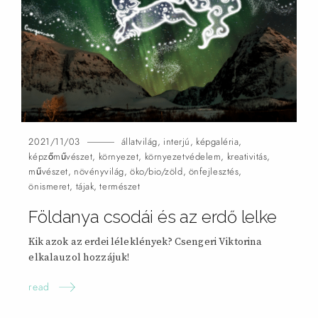
2021/11/03
állatvilág
,
interjú
,
képgaléria
,
képzőművészet
,
környezet
,
környezetvédelem
,
kreativitás
,
művészet
,
növényvilág
,
öko/bio/zöld
,
önfejlesztés
,
önismeret
,
tájak
,
természet
Földanya csodái és az erdő
lelke
Kik azok az erdei léleklények? Csengeri Viktorina
elkalauzol hozzájuk!
read