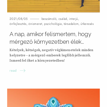
2021/08/05
beszámoló
,
család
,
interjú
,
önfejlesztés
,
önismeret
,
pszichológia
,
társadalom
,
útkeresés
A nap, amikor felismertem, hogy
mérgező környezetben
élek…
Kételyek, kétségek, negatív végkimenetelek minden
helyzetre – a mérgező emberek legfőbb jellemzői.
Ismerd fel őket a környezetedben!
read