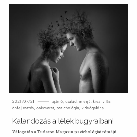
2021/07/21
ajánló
,
család
,
interjú
,
kreativitás
,
önfejlesztés
,
önismeret
,
pszichológia
,
videógaléria
Kalandozás a lélek bugyraiban!
Válogatás a Tudaton Magazin pszichológiai témájú