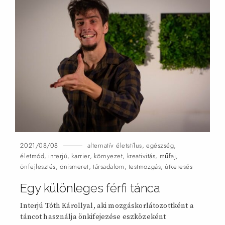
2021/08/08
alternatív életstílus
,
egészség
,
életmód
,
interjú
,
karrier
,
környezet
,
kreativitás
,
műfaj
,
önfejlesztés
,
önismeret
,
társadalom
,
testmozgás
,
útkeresés
Egy különleges férfi
tánca
Interjú Tóth Károllyal, aki mozgáskorlátozottként a
táncot használja önkifejezése eszközeként