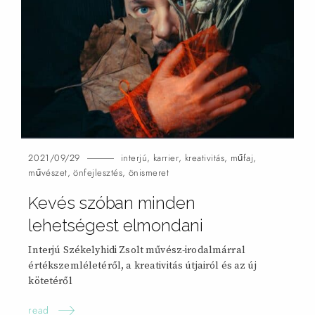
2021/09/29
interjú
,
karrier
,
kreativitás
,
műfaj
,
művészet
,
önfejlesztés
,
önismeret
Kevés szóban minden
lehetségest elmondani
Interjú Székelyhidi Zsolt művész-irodalmárral
értékszemléletéről, a kreativitás útjairól és az új
kötetéről
read