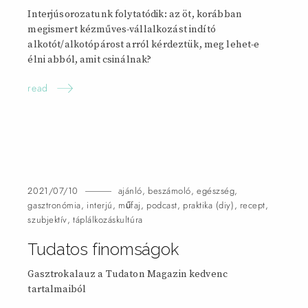
Interjúsorozatunk folytatódik: az öt, korábban
megismert kézműves-vállalkozást indító
alkotót/alkotópárost arról kérdeztük, meg lehet-e
élni abból, amit csinálnak?
read
2021/07/10
ajánló
,
beszámoló
,
egészség
,
gasztronómia
,
interjú
,
műfaj
,
podcast
,
praktika (diy)
,
recept
,
szubjektív
,
táplálkozáskultúra
Tudatos finomságok
Gasztrokalauz a Tudaton Magazin kedvenc
tartalmaiból