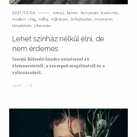
2021/10/04
interjú
,
karrier
,
környezet
,
kreativitás
,
modern világ
,
műfaj
,
művészet
,
önfejlesztés
,
önismeret
,
társadalom
,
útkeresés
Lehet színház nélkül élni, de
nem érdemes
Interjú Köleséri Sándor színésszel az
életszeretetről, a szerepek megéléséről és a
változásokról.
read