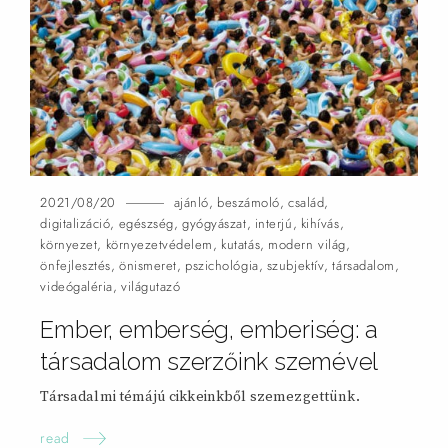
2021/08/20
ajánló
,
beszámoló
,
család
,
digitalizáció
,
egészség
,
gyógyászat
,
interjú
,
kihívás
,
környezet
,
környezetvédelem
,
kutatás
,
modern világ
,
önfejlesztés
,
önismeret
,
pszichológia
,
szubjektív
,
társadalom
,
videógaléria
,
világutazó
Ember, emberség, emberiség: a
társadalom szerzőink szemével
Társadalmi témájú cikkeinkből szemezgettünk.
read