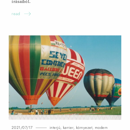
írásaiból.
read
2021/07/17
interjú
,
karrier
,
környezet
,
modern