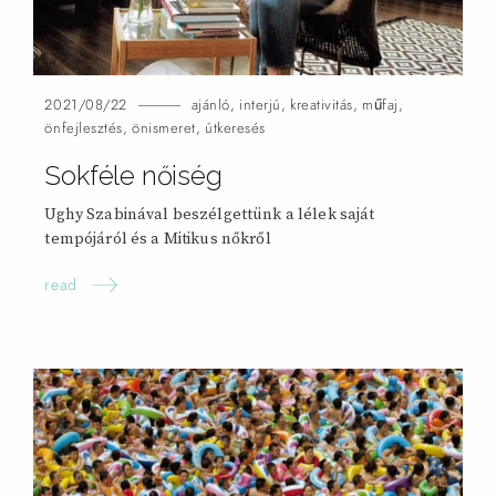
2021/08/22
ajánló
,
interjú
,
kreativitás
,
műfaj
,
önfejlesztés
,
önismeret
,
útkeresés
Sokféle
nőiség
Ughy Szabinával beszélgettünk a lélek saját
tempójáról és a Mitikus
nőkről
read