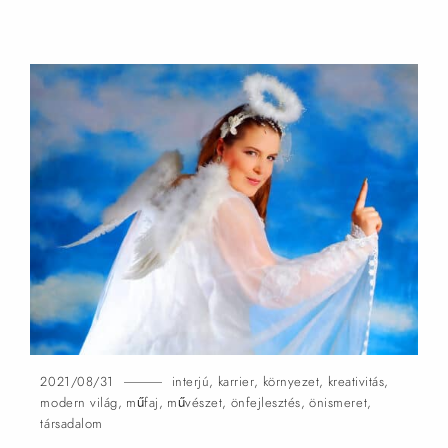
2021/08/31
interjú
,
karrier
,
környezet
,
kreativitás
,
modern világ
,
műfaj
,
művészet
,
önfejlesztés
,
önismeret
,
társadalom