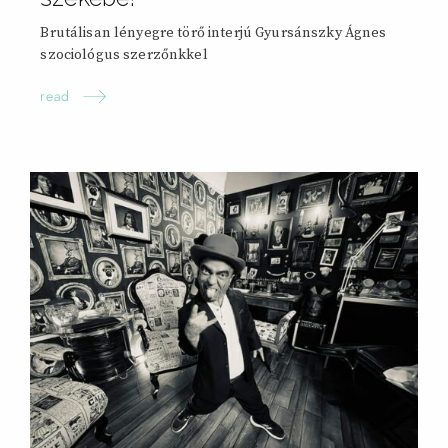
Brutálisan lényegre törő interjú Gyursánszky Ágnes
szociológus szerzőnkkel
read