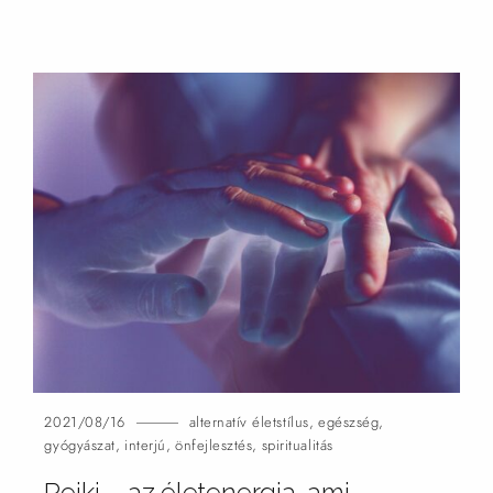
2021/08/16
alternatív életstílus
,
egészség
,
gyógyászat
,
interjú
,
önfejlesztés
,
spiritualitás
Reiki – az életenergia, ami