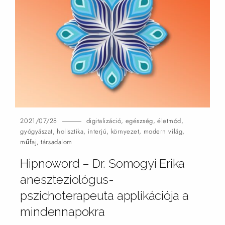
2021/07/28
digitalizáció
,
egészség
,
életmód
,
gyógyászat
,
holisztika
,
interjú
,
környezet
,
modern világ
,
műfaj
,
társadalom
Hipnoword – Dr. Somogyi Erika
aneszteziológus-
pszichoterapeuta applikációja a
mindennapokra