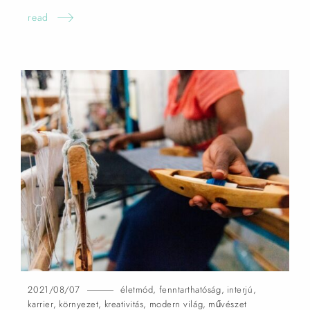
read
2021/08/07
életmód
,
fenntarthatóság
,
interjú
,
karrier
,
környezet
,
kreativitás
,
modern világ
,
művészet