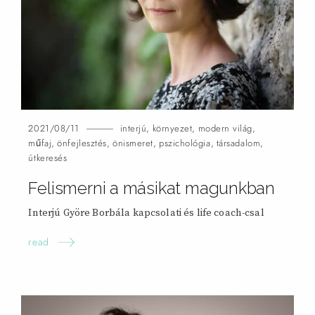
2021/08/11
interjú
,
környezet
,
modern világ
,
műfaj
,
önfejlesztés
,
önismeret
,
pszichológia
,
társadalom
,
útkeresés
Felismerni a másikat magunkban
Interjú Györe Borbála kapcsolati és life coach-csal
read