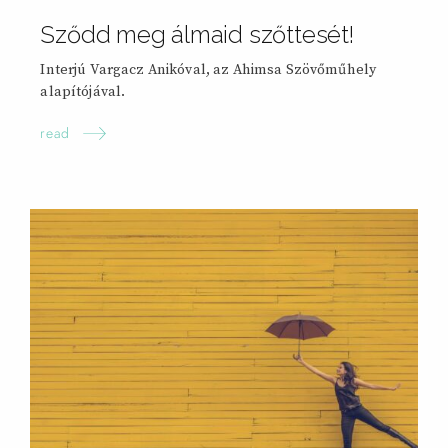
Sződd meg álmaid szőttesét!
Interjú Vargacz Anikóval, az Ahimsa Szövőműhely
alapítójával.
read