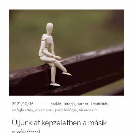
2021/10/15
család
,
interjú
,
karrier
,
kreativitás
,
önfejlesztés
,
önismeret
,
pszichológia
,
társadalom
Üljünk át képzeletben a másik
székébe!