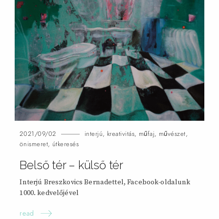
2021/09/02
interjú
,
kreativitás
,
műfaj
,
művészet
,
önismeret
,
útkeresés
Belső tér – külső
tér
Interjú Breszkovics Bernadettel, Facebook-oldalunk
1000. kedvelőjével
read