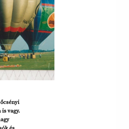
 őcsényi
is vagy.
nagy
sók és