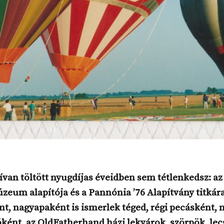
ívan töltött nyugdíjas éveidben sem tétlenkedsz: az
eum alapítója és a Pannónia ’76 Alapítvány titkára 
t, nagyapaként is ismerlek téged, régi pecásként, 
ként, az OldFatherhand házi lekvárok, szörpök, lec