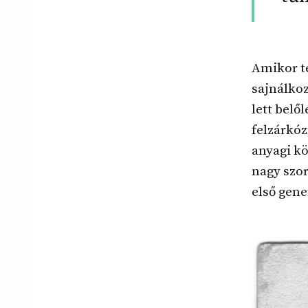
Amikor te
sajnálkoz
lett belő
felzárkó
anyagi k
nagy szor
első gene