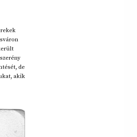
erekek
osváron
került
 szerény
tését, de
ukat, akik