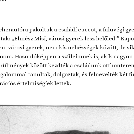
herautóra pakoltuk a családi cuccot, a faluvégi gy
tak: „Elmész Misi, városi gyerek lesz belőled!” Kap
lem városi gyerek, nem kis nehézségek között, de si
znom. Hasonlóképpen a szüleimnek is, akik nagyon
örülmények között kezdték a családunk otthonterem
galommal tanultak, dolgoztak, és felnevelték két fi
rációs értelmiségiek lettek.