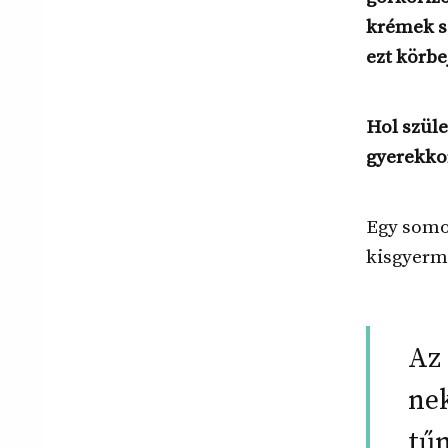
krémek sz
ezt körbe
Hol szüle
gyerekko
Egy somo
kisgyerm
Az 
ne
tűn