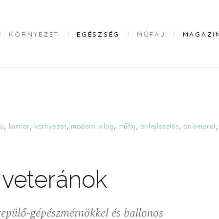
KÖRNYEZET
EGÉSZSÉG
MŰFAJ
MAGAZI
jú
,
karrier
,
környezet
,
modern világ
,
műfaj
,
önfejlesztés
,
önismeret
 veteránok
repülő-gépészmérnökkel és ballonos