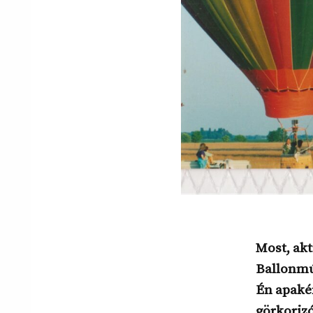
Most, akt
Ballonmúz
Én apakén
görkorizó