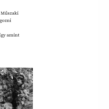
i Műszaki
lgozni
így amint