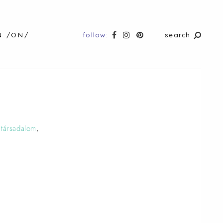
follow:
search
N /ON/
,
társadalom
,