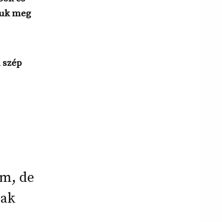
juk meg
n szép
em, de
nak