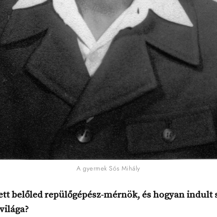
A gyermek Sós Mihály
ett belőled repülőgépész-mérnök, és hogyan indult
világa?