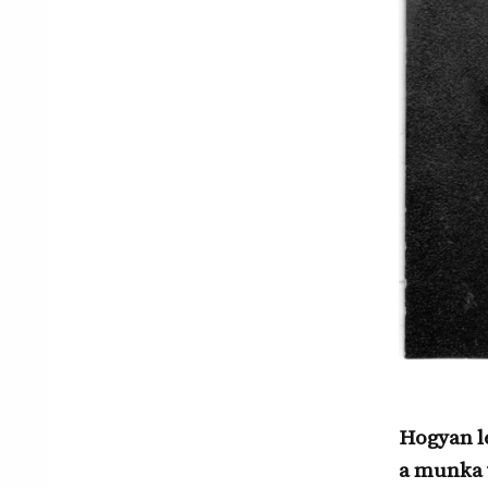
Hogyan l
a munka 