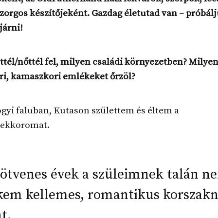
orgos készítőjeként. Gazdag életutad van – próbál
járni!
ttél/nőttél fel, milyen családi környezetben? Milye
ri, kamaszkori emlékeket őrzöl?
gyi faluban, Kutason születtem és éltem a
ekkoromat.
ötvenes évek a szüleimnek talán n
kem kellemes, romantikus korszak
t.