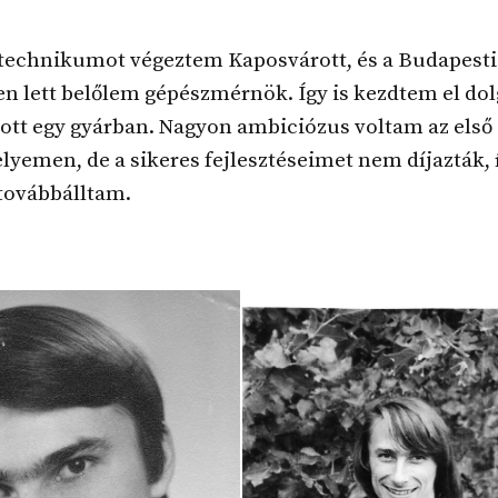
 technikumot végeztem Kaposvárott, és a Budapest
n lett belőlem gépészmérnök. Így is kezdtem el do
ott egy gyárban. Nagyon ambiciózus voltam az első
emen, de a sikeres fejlesztéseimet nem díjazták, 
 továbbálltam.