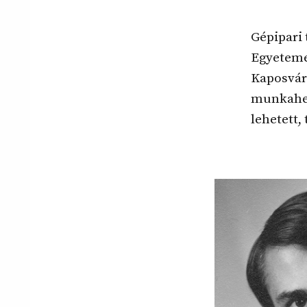
Gépipari
Egyeteme
Kaposvár
munkahely
lehetett,