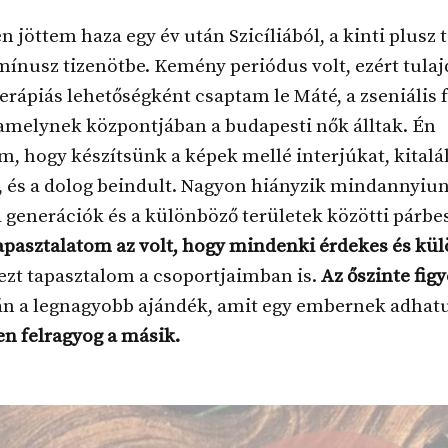
n jöttem haza egy év után Szicíliából, a kinti plusz 
mínusz tizenötbe. Kemény periódus volt, ezért tul
terápiás lehetőségként csaptam le Máté, a zseniális 
 amelynek központjában a budapesti nők álltak. Én
m, hogy készítsünk a képek mellé interjúkat, kitalá
, és a dolog beindult. Nagyon hiányzik mindannyiu
a generációk és a különböző területek közötti párbe
apasztalatom az volt, hogy mindenki érdekes és kül
ezt tapasztalom a csoportjaimban is.
Az őszinte fi
lán a legnagyobb ajándék, amit egy embernek adhat
en felragyog a másik.