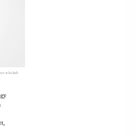
or-a-kukak-
ogy
n
t,