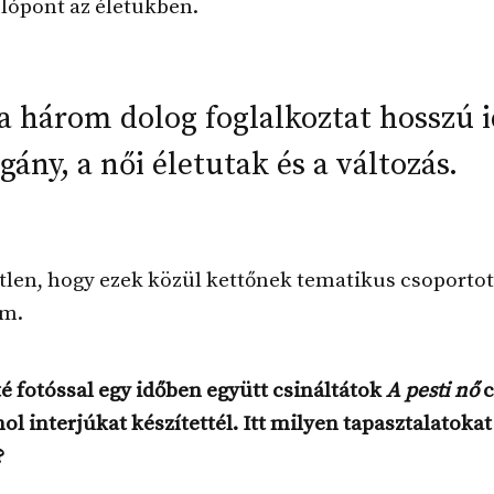
lópont az életükben.
a három dolog foglalkoztat hosszú i
ány, a női életutak és a változás.
len, hogy ezek közül kettőnek tematikus csoportot
em.
 fotóssal egy időben együtt csináltátok
A pesti nő
c
hol interjúkat készítettél. Itt milyen tapasztalatokat
?