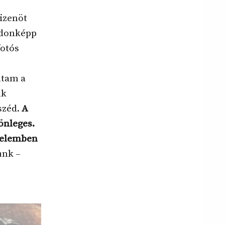
tizenöt
ajdonképp
fotós
ltam a
nk
széd.
A
önleges.
gyelemben
unk –