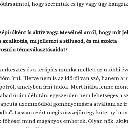
őtársaimtól, hogy szerintük ez így vagy úgy hangzik
 Szépíróként is aktív vagy. Mesélnél arról, hogy mit je
az alkotás, mi jellemzi a stílusod, és mi szokta
ozni a témaválasztásaidat?
 szerkesztés és a terápiás munka mellett az utóbbi é
időm írni. Illetve nem is az időről van szó, hanem arr
potról, amelyben írni tudok. Mert hiába lenne mon
zabad órám délután, egyszerűen nem lehetséges a sz
erapeuta üzemmódból gombnyomásra átváltani az ír
ba”. Lassan azért mégis összejön egy kötetnyi nove
 főhősei mind magányos emberek. Olyan nők, akikn