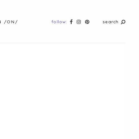
follow:
search
N /ON/