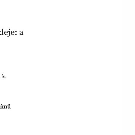
deje: a
 is
ímű