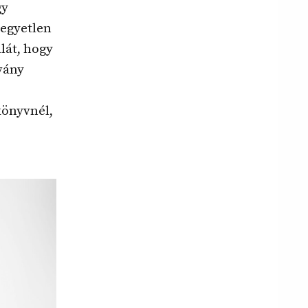
gy
 egyetlen
lát, hogy
dvány
könyvnél,