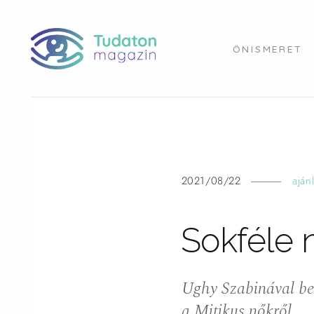
ÖNISMERET
2021/08/22
aján
Sokféle
Ughy Szabinával bes
a Mitikus nőkről