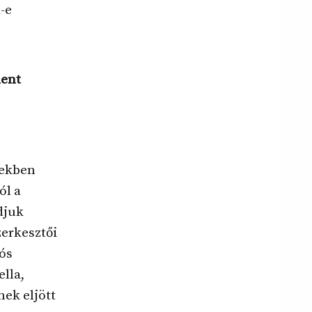
-e
lent
vekben
ól a
djuk
erkesztői
ós
lla,
ek eljött