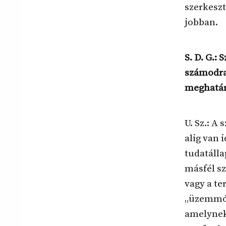
szerkeszt
jobban.
S. D. G.:
számodra 
meghatár
U. Sz.: A
alig van 
tudatálla
másfél s
vagy a t
„üzemmód
amelynek