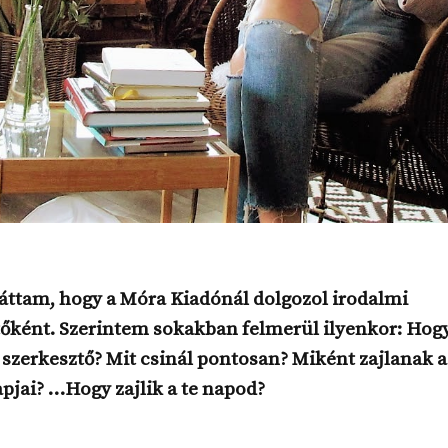
 Láttam, hogy a Móra Kiadónál dolgozol irodalmi
őként. Szerintem sokakban felmerül ilyenkor: Hogy
 szerkesztő? Mit csinál pontosan? Miként zajlanak a
jai? …Hogy zajlik a te napod?