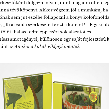
zerkesztőként dolgozni olyan, mint magadra ölteni e
lanná tévő köpenyt. Akkor végzem jól a munkám, ha
ónak sem jut eszébe föllapozni a könyv kolofonolda
 „Ki a csuda szerkesztette ezt a kötetet?!” Egy kia
 fölött bábáskodni épp ezért sok alázatot és
sszumot igényel, különösen egy saját fejlesztésű 
dául az
Amikor a kukák világgá mentek
.