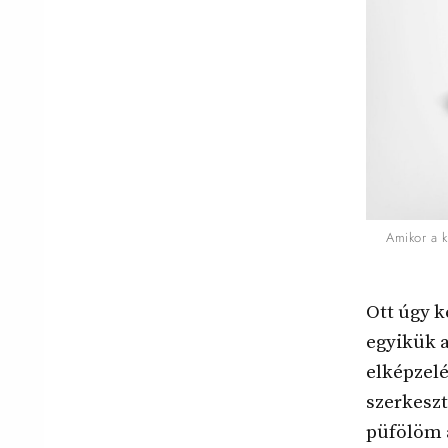
Amikor a k
Ott úgy k
egyikük a
elképzel
szerkeszt
püfölöm 