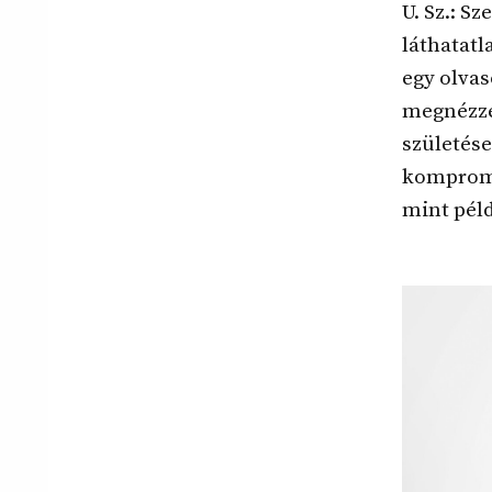
U. Sz.: S
láthatat
egy olvas
megnézze,
születése
kompromi
mint pél