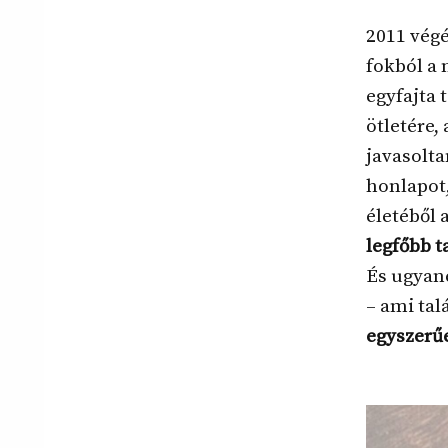
2011 végé
fokból a 
egyfajta 
ötletére,
javasolta
honlapot
életéből 
legfőbb t
És ugyan
– ami ta
egyszerű