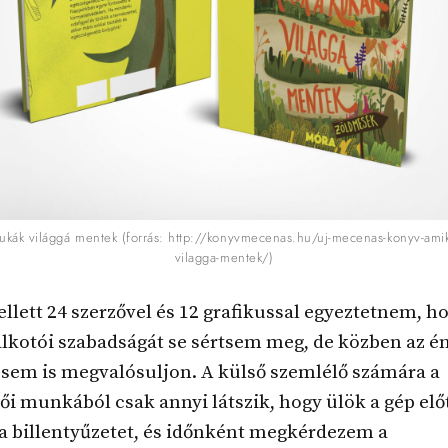
ukák világgá mentek (forrás: http://konyvmecenas.hu/uj-mecenas-konyv-amik
vilagga-mentek/)
ellett 24 szerzővel és 12 grafikussal egyeztetnem, h
lkotói szabadságát se sértsem meg, de közben az é
ésem is megvalósuljon. A külső szemlélő számára a
ői munkából csak annyi látszik, hogy ülök a gép előt
a billentyűzetet, és időnként megkérdezem a