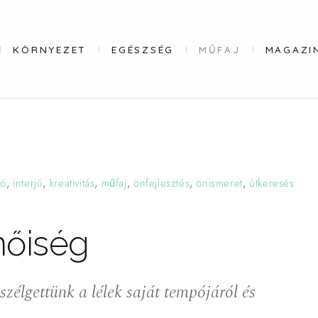
KÖRNYEZET
EGÉSZSÉG
MŰFAJ
MAGAZI
ló
,
interjú
,
kreativitás
,
műfaj
,
önfejlesztés
,
önismeret
,
útkeresés
nőiség
zélgettünk a lélek saját tempójáról és