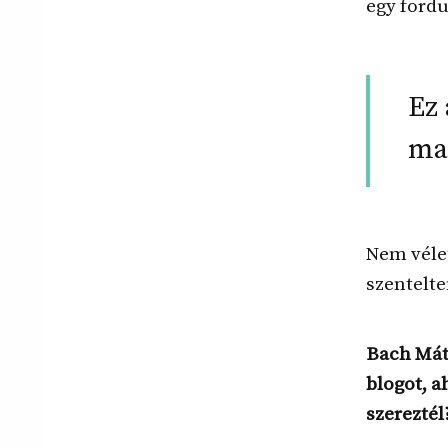
egy fordu
Ez 
mag
Nem vélet
szentelt
Bach Máté
blogot, a
szereztél