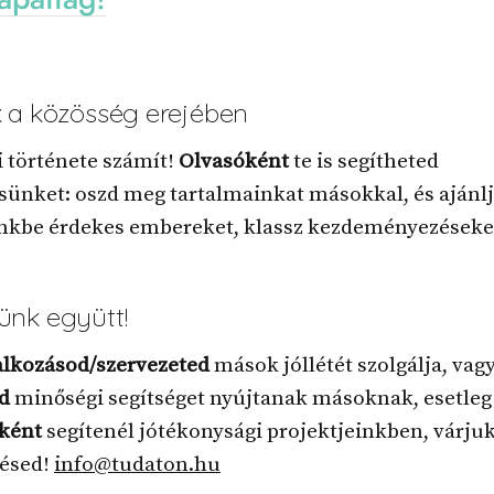
 a közösség erejében
 története számít!
Olvasóként
te is segítheted
sünket: oszd meg tartalmainkat másokkal, és ajánlj
nkbe érdekes embereket, klassz kezdeményezéseke
nk együtt!
alkozásod/szervezeted
mások jóllétét szolgálja, vagy
id
minőségi segítséget nyújtanak másoknak, esetleg
rként
segítenél jótékonysági projektjeinkben, várjuk
zésed!
info@tudaton.hu