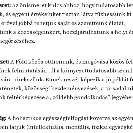
eret:
Az önismeret kulcs ahhoz, hogy tudatosabb lé
, és egyéni értékeinket tisztán látva tűzhessünk ki 
 erővel jobbá tehetjük saját és szeretteink életét,
unk a közösségeinkért, hozzájárulhatunk a helyi és
megőrzéséhez.
zet:
A Föld közös otthonunk, és megóvása közös fe
inek felmutatásán túl a környezettudatosabb szeml
ára törekszünk. Ennek részét képezik a jó példát 
örténetek, közösségi kezdeményezések, a társadalm
ok feltérképezése a „zöldebb gondolkodás” jegyébe
ég:
A holisztikus egészségfelfogást követve az egyé
en látjuk (intellektuális, mentális, fizikai egységkén