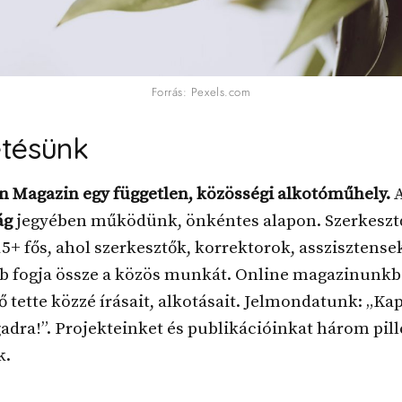
Forrás: Pexels.com
etésünk
n Magazin egy független, közösségi alkotóműhely.
ág
jegyében működünk, önkéntes alapon. Szerkesz
15+ fős, ahol szerkesztők, korrektorok, asszisztense
b fogja össze a közös munkát. Online magazinunkb
ő tette közzé írásait, alkotásait. Jelmondatunk: „Ka
dra!”. Projekteinket és publikációinkat három pill
k.