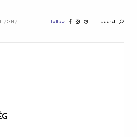
follow:
search
N /ON/
ÉG