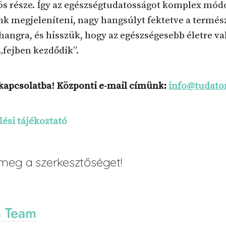
ös része. Így az egészségtudatosságot komplex mód
k megjeleníteni, nagy hangsúlyt fektetve a termés
hangra, és hisszük, hogy az egészségesebb életre va
„fejben kezdődik”.
kapcsolatba! Központi e-mail címünk:
info@tudato
ési tájékoztató
meg a szerkesztőséget!
n Team