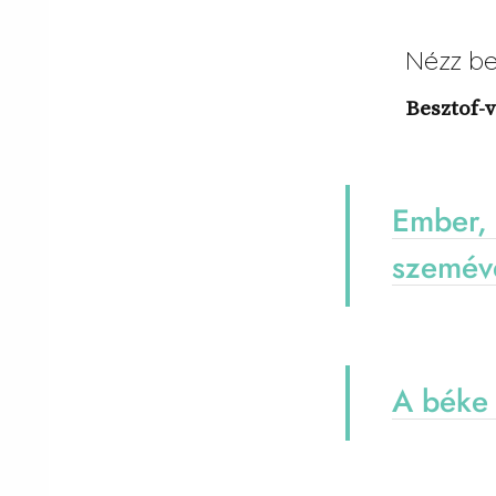
Nézz be
Besztof-v
Ember, 
szemév
A béke 