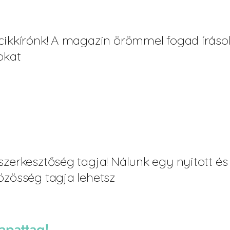
cikkírónk! A magazin örömmel fogad íráso
okat
szerkesztőség tagja! Nálunk egy nyitott és 
özösség tagja lehetsz
apattag!