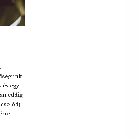
A
tőségünk
k és egy
an eddig
pcsolódj
érre