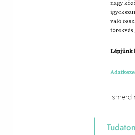
nagy köz
igyekszün
való össz
törekvés 
Lépjünk 
Adatkezel
Ismerd 
Tudato