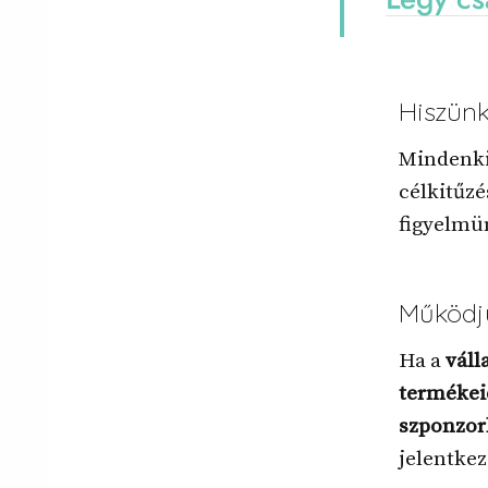
Hiszünk
Mindenki
célkitűzé
figyelmü
Működjü
Ha a
váll
terméke
szponzo
jelentke