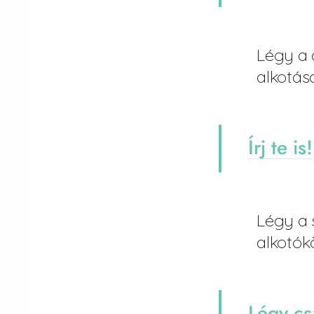
Légy a 
alkotás
Írj te is!
Légy a 
alkotók
Légy cs