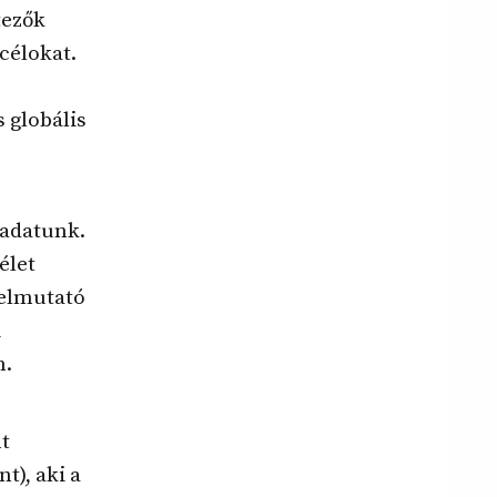
tezők
célokat.
 globális
ladatunk.
élet
felmutató
i
n.
nt
t), aki a