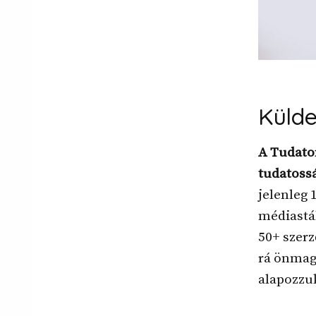
Küld
A Tudato
tudatoss
jelenleg 
médiastá
50+ szerz
rá önmaga
alapozzu