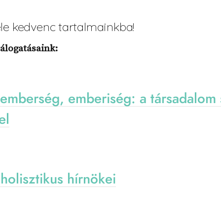
le kedvenc tartalmainkba!
álogatásaink:
emberség, emberiség: a társadalom 
el
holisztikus hírnökei