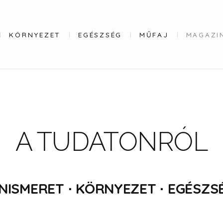
KÖRNYEZET
EGÉSZSÉG
MŰFAJ
MAGAZI
A TUDATONRÓL
NISMERET ∙ KÖRNYEZET ∙ EGÉSZS