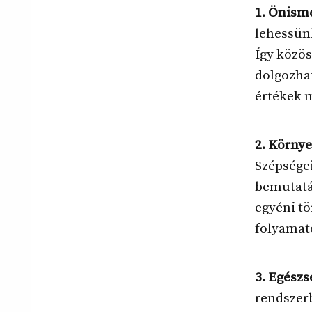
1. Önism
lehessünk
Így közös
dolgozhat
értékek 
2. Környe
Szépsége
bemutatás
egyéni t
folyamat
3. Egészs
rendszerb