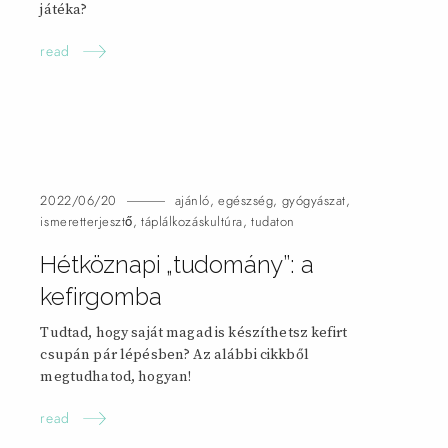
játéka?
read
2022/06/20
ajánló
,
egészség
,
gyógyászat
,
ismeretterjesztő
,
táplálkozáskultúra
,
tudaton
Hétköznapi „tudomány”: a
kefirgomba
Tudtad, hogy saját magad is készíthetsz kefirt
csupán pár lépésben? Az alábbi cikkből
megtudhatod, hogyan!
read