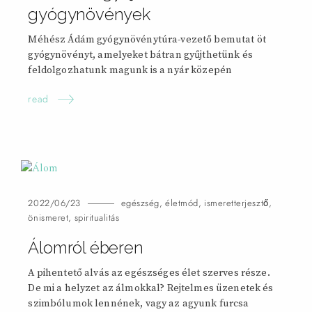
gyógynövények
Méhész Ádám gyógynövénytúra-vezető bemutat öt
gyógynövényt, amelyeket bátran gyűjthetünk és
feldolgozhatunk magunk is a nyár közepén
read
2022/06/23
egészség
,
életmód
,
ismeretterjesztő
,
önismeret
,
spiritualitás
Álomról
éberen
A pihentető alvás az egészséges élet szerves része.
De mi a helyzet az álmokkal? Rejtelmes üzenetek és
szimbólumok lennének, vagy az agyunk furcsa