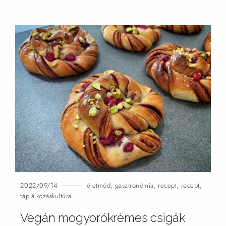
2022/09/14
életmód
,
gasztronómia
,
recept
,
recept
,
táplálkozáskultúra
Vegán mogyorókrémes
csigák