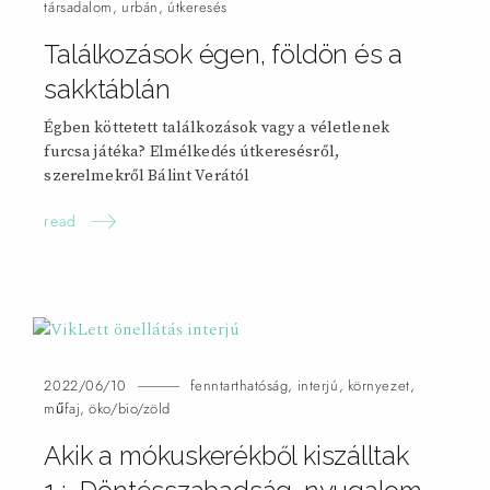
társadalom
,
urbán
,
útkeresés
Találkozások égen, földön és a
sakktáblán
Égben köttetett találkozások vagy a véletlenek
furcsa játéka? Elmélkedés útkeresésről,
szerelmekről Bálint Verától
read
2022/06/10
fenntarthatóság
,
interjú
,
környezet
,
műfaj
,
öko/bio/zöld
Akik a mókuskerékből kiszálltak