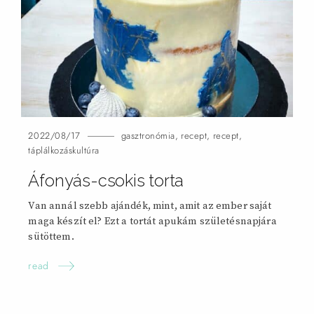
2022/08/17
gasztronómia
,
recept
,
recept
,
táplálkozáskultúra
Áfonyás-csokis
torta
Van annál szebb ajándék, mint, amit az ember saját
maga készít el? Ezt a tortát apukám születésnapjára
sütöttem.
read