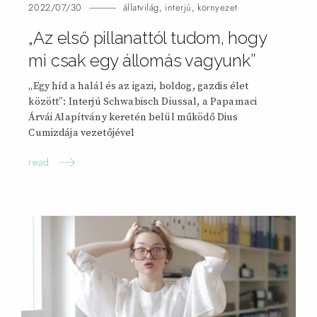
2022/07/30
állatvilág
,
interjú
,
környezet
„Az első pillanattól tudom, hogy
mi csak egy állomás vagyunk”
„Egy híd a halál és az igazi, boldog, gazdis élet
között”: Interjú Schwabisch Diussal, a Papamaci
Árvái Alapítvány keretén belül működő Dius
Cumizdája vezetőjével
read