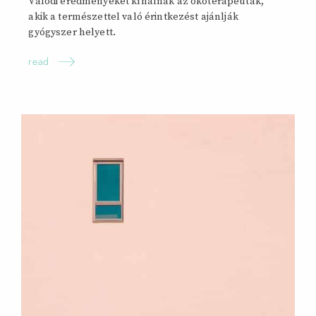
Valódi eredményeket kínálnak az ökoterapeuták,
akik a természettel való érintkezést ajánlják
gyógyszer helyett.
read