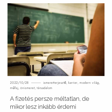
2022/10/28
ismeretterjesztő
,
karrier
,
modern világ
,
műfaj
,
önismeret
,
társadalom
A fizetés persze méltatlan, de
mikor lesz inkább érdemi