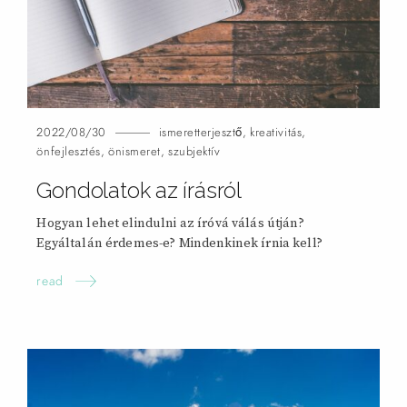
2022/08/30
ismeretterjesztő
,
kreativitás
,
önfejlesztés
,
önismeret
,
szubjektív
Gondolatok az írásról
Hogyan lehet elindulni az íróvá válás útján?
Egyáltalán érdemes-e? Mindenkinek írnia
kell?
read