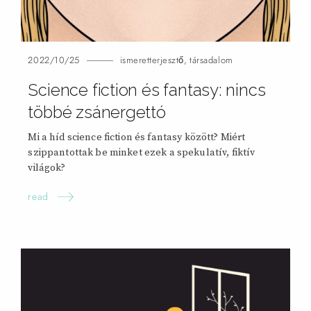
2022/10/25
ismeretterjesztő
,
társadalom
Science fiction és fantasy: nincs
többé zsánergettó
Mi a híd science fiction és fantasy között? Miért
szippantottak be minket ezek a spekulatív, fiktív
világok?
read