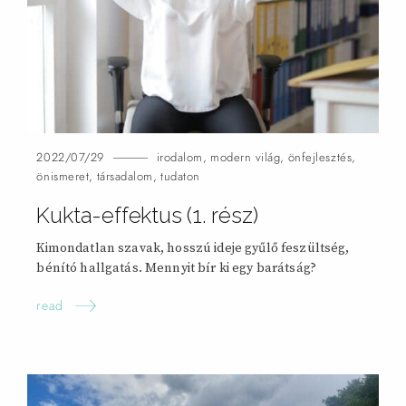
2022/07/29
irodalom
,
modern világ
,
önfejlesztés
,
önismeret
,
társadalom
,
tudaton
Kukta-effektus (1.
rész)
Kimondatlan szavak, hosszú ideje gyűlő feszültség,
bénító hallgatás. Mennyit bír ki egy barátság?
read