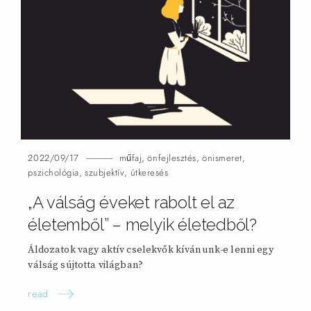
2022/09/17
műfaj
,
önfejlesztés
,
önismeret
,
pszichológia
,
szubjektív
,
útkeresés
„A válság éveket rabolt el az
életemből” – melyik életedből?
Áldozatok vagy aktív cselekvők kívánunk-e lenni egy
válság sújtotta világban?
read