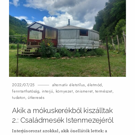
2022/07/25
alternatív életstílus
,
életmód
,
fenntarthatóság
,
interjú
,
környezet
,
önismeret
,
természet
,
tudaton
,
útkeresés
Akik a mókuskerékből kiszálltak
2.: Családmesék Istenmezejéről
Interjúsorozat azokkal, akik önellátók lettek: a