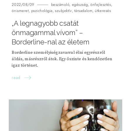
2022/08/09
beszámoló
,
egészség
,
önfejlesztés
,
önismeret
,
pszichológia
,
szubjektív
,
társadalom
,
útkeresés
„A legnagyobb csatát
önmagammal vívom” –
Borderline-nal az
életem
Borderline személyiségzavarral élni egyrészről
áldás, másrészről átok. Egy őszinte és kendőzetlen
igaz történet.
read