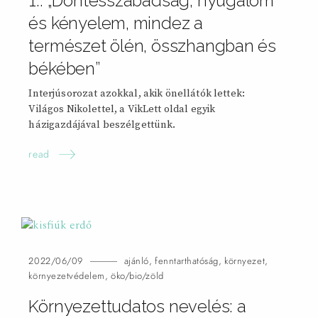
1.: „Döntésszabadság, nyugalom
és kényelem, mindez a
természet ölén, összhangban és
békében”
Interjúsorozat azokkal, akik önellátók lettek:
Világos Nikolettel, a VikLett oldal egyik
házigazdájával beszélgettünk.
read
2022/06/09
ajánló
,
fenntarthatóság
,
környezet
,
környezetvédelem
,
öko/bio/zöld
Környezettudatos nevelés: a