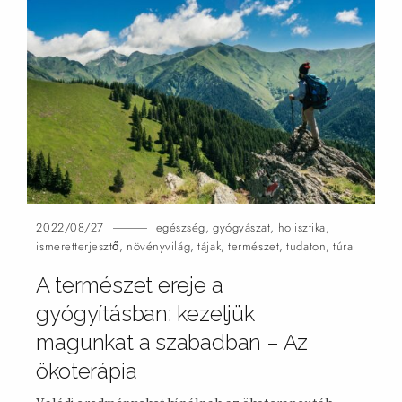
2022/08/27
egészség
,
gyógyászat
,
holisztika
,
ismeretterjesztő
,
növényvilág
,
tájak
,
természet
,
tudaton
,
túra
A természet ereje a
gyógyításban: kezeljük
magunkat a szabadban – Az
ökoterápia