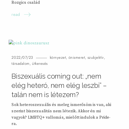
Rozgics
család
read
2022/07/23
környezet
,
önismeret
,
szubjektív
,
társadalom
,
útkeresés
Biszexuális coming out: „nem
elég heteró, nem elég leszbi” –
talán nem is létezem?
Sok heteroszexuális és meleg ismerősöm is van, aki
szerint biszexualitás nem létezik. Akkor én mi
vagyok? LMBTQ+ vallomás, mielőtt indulok a Pride-
ra.