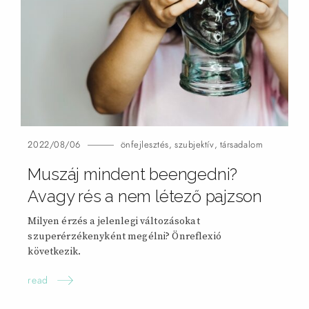
2022/08/06
önfejlesztés
,
szubjektív
,
társadalom
Muszáj mindent beengedni?
Avagy rés a nem létező pajzson
Milyen érzés a jelenlegi változásokat
szuperérzékenyként megélni? Önreflexió
következik.
read