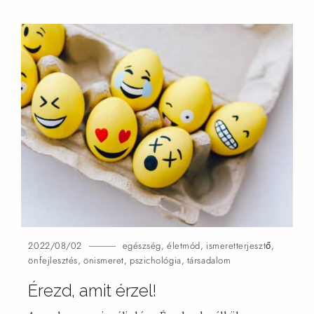
2022/08/02
egészség
,
életmód
,
ismeretterjesztő
,
önfejlesztés
,
önismeret
,
pszichológia
,
társadalom
Érezd, amit
érzel!