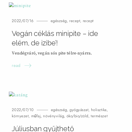
2022/07/16
egészség
,
recept
,
recept
Vegán céklás minipite – ide
elém, de izibe’!
Vendégváró, vegán sós pite télre-nyárra.
read
2022/07/10
egészség
,
gyógyászat
,
holisztika
,
környezet
,
műfaj
,
növényvilág
,
öko/bio/zöld
,
természet
Júliusban gyűjthető