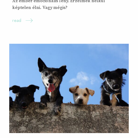
Az ember emocionális lény. Érzelmek nélkül
képtelen élni. Vagy
mégis?
read