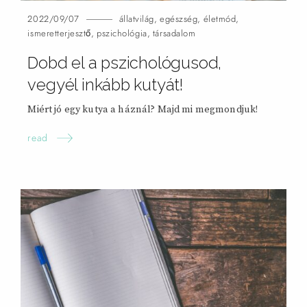
2022/09/07
állatvilág
,
egészség
,
életmód
,
ismeretterjesztő
,
pszichológia
,
társadalom
Dobd el a pszichológusod,
vegyél inkább kutyát!
Miért jó egy kutya a háznál? Majd mi megmondjuk!
read