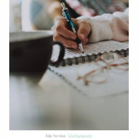
Kép forrása:
Lilartsy/pexels