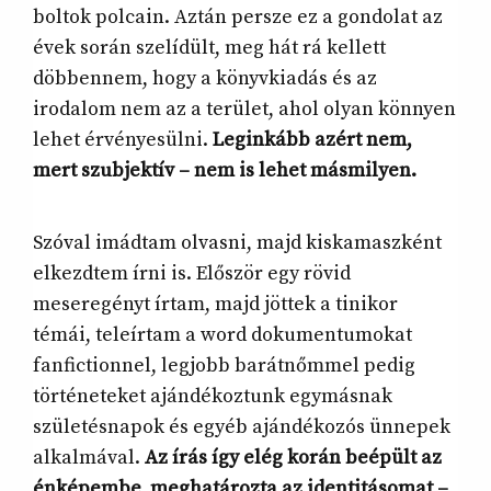
boltok polcain. Aztán persze ez a gondolat az
évek során szelídült, meg hát rá kellett
döbbennem, hogy a könyvkiadás és az
irodalom nem az a terület, ahol olyan könnyen
lehet érvényesülni.
Leginkább azért nem,
mert szubjektív – nem is lehet másmilyen.
Szóval imádtam olvasni, majd kiskamaszként
elkezdtem írni is. Először egy rövid
meseregényt írtam, majd jöttek a tinikor
témái, teleírtam a word dokumentumokat
fanfictionnel, legjobb barátnőmmel pedig
történeteket ajándékoztunk egymásnak
születésnapok és egyéb ajándékozós ünnepek
alkalmával.
Az írás így elég korán beépült az
énképembe, meghatározta az identitásomat –