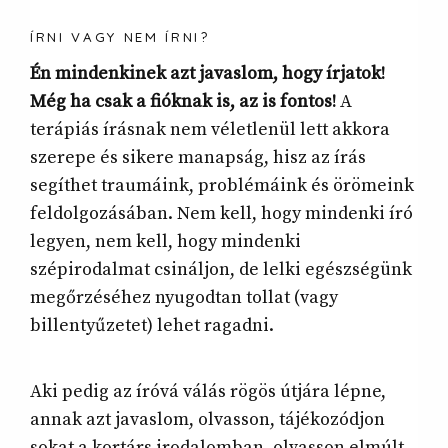
ÍRNI VAGY NEM ÍRNI?
Én mindenkinek azt javaslom, hogy írjatok!
Még ha csak a fióknak is, az is fontos!
A
terápiás írásnak nem véletlenül lett akkora
szerepe és sikere manapság, hisz az írás
segíthet traumáink, problémáink és örömeink
feldolgozásában. Nem kell, hogy mindenki író
legyen, nem kell, hogy mindenki
szépirodalmat csináljon, de lelki egészségünk
megőrzéséhez nyugodtan tollat (vagy
billentyűzetet) lehet ragadni.
Aki pedig az íróvá válás rögös útjára lépne,
annak azt javaslom, olvasson, tájékozódjon
sokat a kortárs irodalomban, olvasson elmúlt