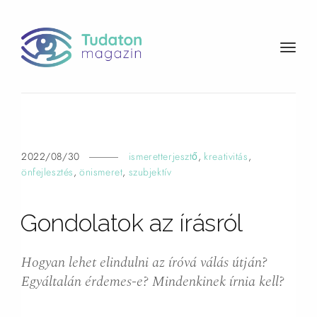
t
o
g
g
l
e
n
2022/08/30
ismeretterjesztő
,
kreativitás
,
a
önfejlesztés
,
önismeret
,
szubjektív
v
i
Gondolatok az írásról
g
a
t
Hogyan lehet elindulni az íróvá válás útján?
i
Egyáltalán érdemes-e? Mindenkinek írnia kell?
o
n