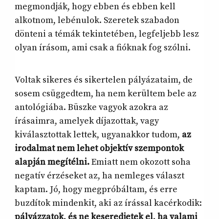
megmondják, hogy ebben és ebben kell
alkotnom, lebénulok. Szeretek szabadon
dönteni a témák tekintetében, legfeljebb lesz
olyan írásom, ami csak a fióknak fog szólni.
Voltak sikeres és sikertelen pályázataim, de
sosem csüggedtem, ha nem kerültem bele az
antológiába. Büszke vagyok azokra az
írásaimra, amelyek díjazottak, vagy
kiválasztottak lettek, ugyanakkor tudom,
az
irodalmat nem lehet objektív szempontok
alapján megítélni.
Emiatt nem okozott soha
negatív érzéseket az, ha nemleges választ
kaptam. Jó, hogy megpróbáltam, és erre
buzdítok mindenkit, aki az írással kacérkodik:
pályázzatok, és ne keseredjetek el, ha valami