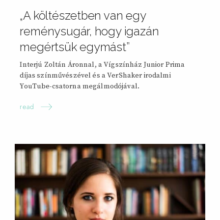
„A költészetben van egy
reménysugár, hogy igazán
megértsük egymást”
Interjú Zoltán Áronnal, a Vígszínház Junior Prima
díjas színművészével és a VerShaker irodalmi
YouTube-csatorna megálmodójával.
read