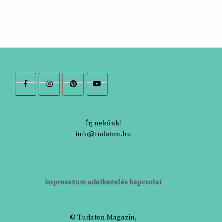
Írj nekünk!
info@tudaton.hu
impresszum
adatkezelés
kapcsolat
© Tudaton Magazin,