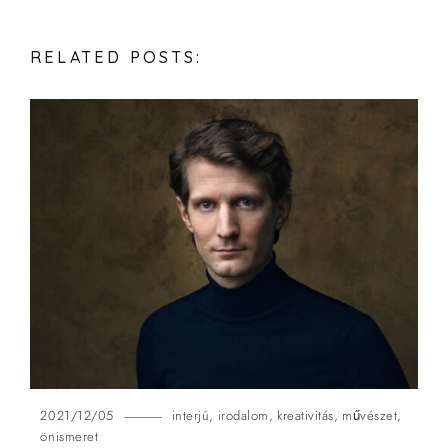
RELATED
POSTS:
2021/12/05
interjú
,
irodalom
,
kreativitás
,
művészet
,
önismeret