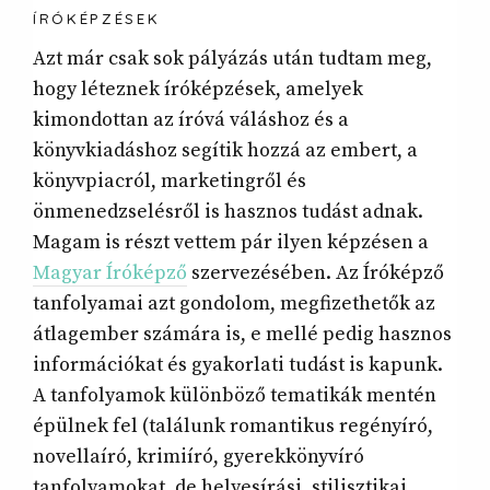
ÍRÓKÉPZÉSEK
Azt már csak sok pályázás után tudtam meg,
hogy léteznek íróképzések, amelyek
kimondottan az íróvá váláshoz és a
könyvkiadáshoz segítik hozzá az embert, a
könyvpiacról, marketingről és
önmenedzselésről is hasznos tudást adnak.
Magam is részt vettem pár ilyen képzésen a
Magyar Íróképző
szervezésében. Az Íróképző
tanfolyamai azt gondolom, megfizethetők az
átlagember számára is, e mellé pedig hasznos
információkat és gyakorlati tudást is kapunk.
A tanfolyamok különböző tematikák mentén
épülnek fel (találunk romantikus regényíró,
novellaíró, krimiíró, gyerekkönyvíró
tanfolyamokat, de helyesírási, stilisztikai