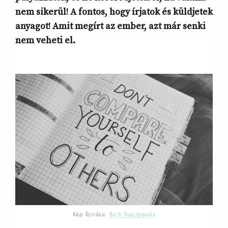
nem sikerül! A fontos, hogy írjatok és küldjetek
anyagot! Amit megírt az ember, azt már senki
nem veheti el.
Kép forrása:
Bich Tran/pexels