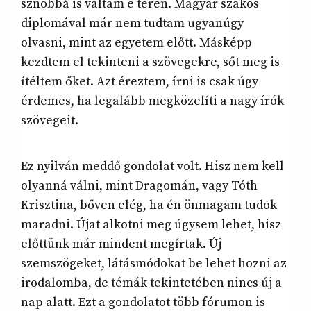
sznobbá is váltam e téren. Magyar szakos
diplomával már nem tudtam ugyanúgy
olvasni, mint az egyetem előtt. Másképp
kezdtem el tekinteni a szövegekre, sőt meg is
ítéltem őket. Azt éreztem, írni is csak úgy
érdemes, ha legalább megközelíti a nagy írók
szövegeit.
Ez nyilván meddő gondolat volt. Hisz nem kell
olyanná válni, mint Dragomán, vagy Tóth
Krisztina, bőven elég, ha én önmagam tudok
maradni. Újat alkotni meg úgysem lehet, hisz
előttünk már mindent megírtak. Új
szemszögeket, látásmódokat be lehet hozni az
irodalomba, de témák tekintetében nincs új a
nap alatt. Ezt a gondolatot több fórumon is