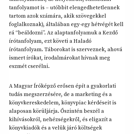
tanfolyamot is – utóbbit elengedhetetlennek
tartom azok számára, akik szövegekkel
foglalkoznak), általában egy-egy hétvégét kell
rá “beáldozni”. Az alaptanfolyamuk a Kezdő
írótanfolyam, ezt követi a Haladó
írótanfolyam. Táborokat is szerveznek, ahová
ismert írókat, irodalmárokat hívnak meg
eszmét cserélni.
A Magyar Íróképző erősen épít a gyakorlati
tudás megszerzésére, de a marketing és a
könyvkereskedelem, könyvpiac kérdéseit is
alaposan körüljárja. Őszintén beszél a
kihívásokról, nehézségekről, és eligazít a
könyvkiadók és a velük járó költségek