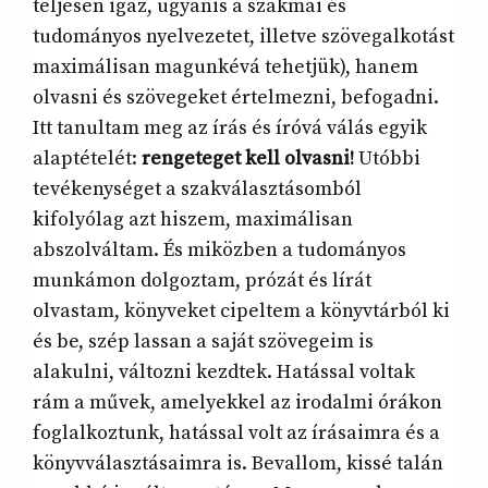
teljesen igaz, ugyanis a szakmai és
tudományos nyelvezetet, illetve szövegalkotást
maximálisan magunkévá tehetjük), hanem
olvasni és szövegeket értelmezni, befogadni.
Itt tanultam meg az írás és íróvá válás egyik
alaptételét:
rengeteget kell olvasni!
Utóbbi
tevékenységet a szakválasztásomból
kifolyólag azt hiszem, maximálisan
abszolváltam. És miközben a tudományos
munkámon dolgoztam, prózát és lírát
olvastam, könyveket cipeltem a könyvtárból ki
és be, szép lassan a saját szövegeim is
alakulni, változni kezdtek. Hatással voltak
rám a művek, amelyekkel az irodalmi órákon
foglalkoztunk, hatással volt az írásaimra és a
könyvválasztásaimra is. Bevallom, kissé talán