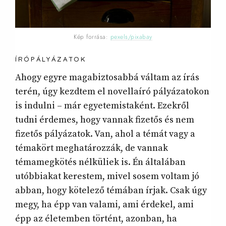
Kép forrása:
pexels/pixabay
ÍRÓPÁLYÁZATOK
Ahogy egyre magabiztosabbá váltam az írás
terén, úgy kezdtem el novellaíró pályázatokon
is indulni – már egyetemistaként. Ezekről
tudni érdemes, hogy vannak fizetős és nem
fizetős pályázatok. Van, ahol a témát vagy a
témakört meghatározzák, de vannak
témamegkötés nélküliek is. Én általában
utóbbiakat kerestem, mivel sosem voltam jó
abban, hogy kötelező témában írjak. Csak úgy
megy, ha épp van valami, ami érdekel, ami
épp az életemben történt, azonban, ha