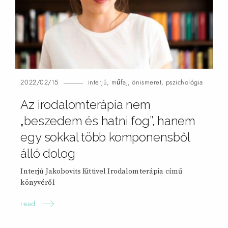
2022/02/15
interjú
,
műfaj
,
önismeret
,
pszichológia
Az irodalomterápia nem
„beszedem és hatni fog”, hanem
egy sokkal több komponensből
álló
dolog
Interjú Jakobovits Kittivel Irodalomterápia című
könyvéről
read