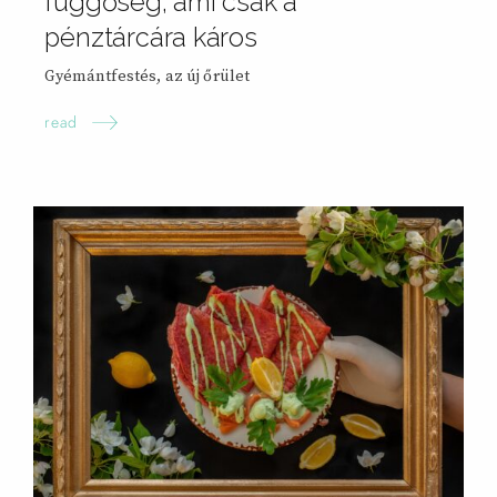
függőség, ami csak a
pénztárcára
káros
Gyémántfestés, az új
őrület
read