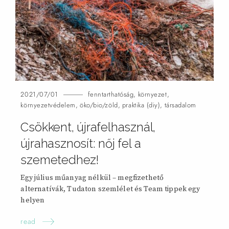
2021/07/01
fenntarthatóság
,
környezet
,
környezetvédelem
,
öko/bio/zöld
,
praktika (diy)
,
társadalom
Csökkent, újrafelhasznál,
újrahasznosít: nőj fel a
szemetedhez!
Egy július műanyag nélkül – megfizethető
alternatívák, Tudaton szemlélet és Team tippek egy
helyen
read