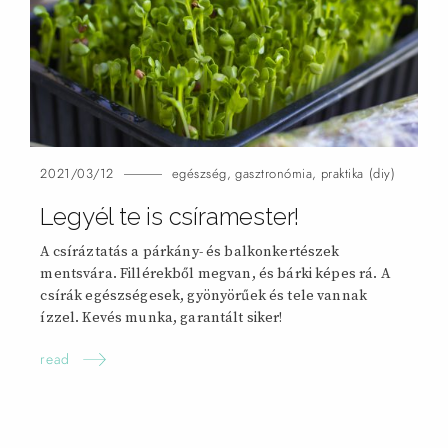
2021/03/12
egészség
,
gasztronómia
,
praktika (diy)
Legyél te is csíramester!
A csíráztatás a párkány- és balkonkertészek
mentsvára. Fillérekből megvan, és bárki képes rá. A
csírák egészségesek, gyönyörűek és tele vannak
ízzel. Kevés munka, garantált
siker!
read