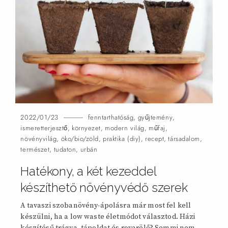
2022/01/23
fenntarthatóság
,
gyűjtemény
,
ismeretterjesztő
,
környezet
,
modern világ
,
műfaj
,
növényvilág
,
öko/bio/zöld
,
praktika (diy)
,
recept
,
társadalom
,
természet
,
tudaton
,
urbán
Hatékony, a két kezeddel
készíthető növényvédő
szerek
A tavaszi szobanövény-ápolásra már most fel kell
készülni, ha a low waste életmódot választod. Házi