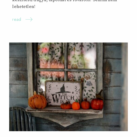
készítésű trágya, tápoldat és rovarölő? Semmi nem
lehetetlen!
read