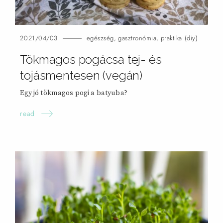
2021/04/03
egészség
,
gasztronómia
,
praktika (diy)
Tökmagos pogácsa tej- és
tojásmentesen (vegán)
Egy jó tökmagos pogi a batyuba?
read