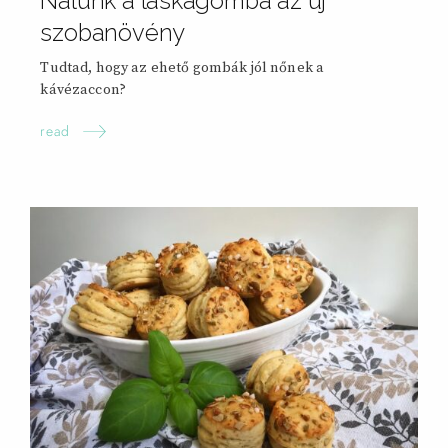
Nálunk a laskagomba az új
szobanövény
Tudtad, hogy az ehető gombák jól nőnek a
kávézaccon?
read