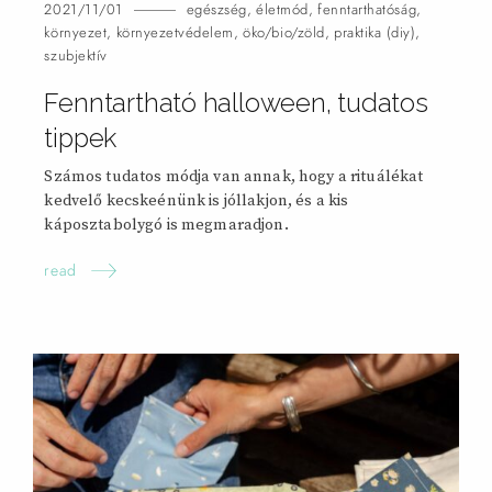
2021/11/01
egészség
,
életmód
,
fenntarthatóság
,
környezet
,
környezetvédelem
,
öko/bio/zöld
,
praktika (diy)
,
szubjektív
Fenntartható halloween, tudatos
tippek
Számos tudatos módja van annak, hogy a rituálékat
kedvelő kecskeénünk is jóllakjon, és a kis
káposztabolygó is megmaradjon.
read