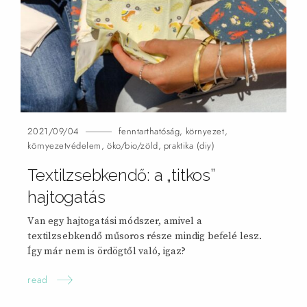
2021/09/04
fenntarthatóság
,
környezet
,
környezetvédelem
,
öko/bio/zöld
,
praktika (diy)
Textilzsebkendő: a „titkos”
hajtogatás
Van egy hajtogatási módszer, amivel a
textilzsebkendő műsoros része mindig befelé lesz.
Így már nem is ördögtől való,
igaz?
read