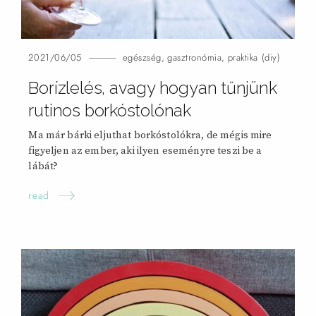
2021/06/05
egészség
,
gasztronómia
,
praktika (diy)
Borízlelés, avagy hogyan tűnjünk
rutinos borkóstolónak
Ma már bárki eljuthat borkóstolókra, de mégis mire
figyeljen az ember, aki ilyen eseményre teszi be a
lábát?
read