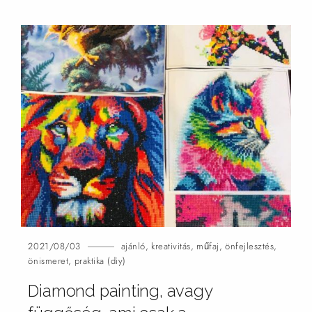
2021/08/03
ajánló
,
kreativitás
,
műfaj
,
önfejlesztés
,
önismeret
,
praktika (diy)
Diamond painting, avagy