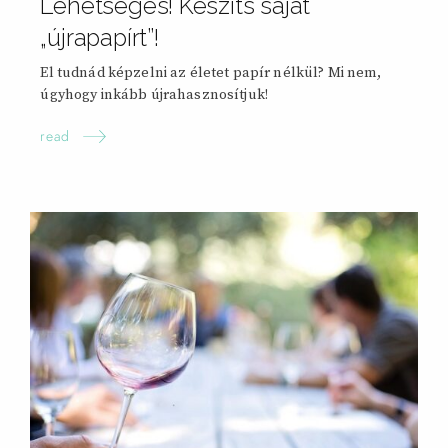
Lehetséges! Készíts saját
„újrapapírt”!
El tudnád képzelni az életet papír nélkül? Mi nem,
úgyhogy inkább újrahasznosítjuk!
read