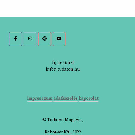
Írj nekünk!
info@tudaton.hu
impresszum
adatkezelés
kapcsolat
© Tudaton Magazin,
Robot-Air Kft., 2022