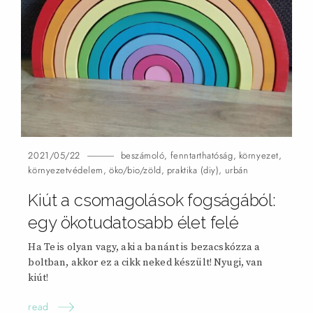
2021/05/22
beszámoló
,
fenntarthatóság
,
környezet
,
környezetvédelem
,
öko/bio/zöld
,
praktika (diy)
,
urbán
Kiút a csomagolások fogságából:
egy ökotudatosabb élet
felé
Ha Te is olyan vagy, aki a banánt is bezacskózza a
boltban, akkor ez a cikk neked készült! Nyugi, van
kiút!
read