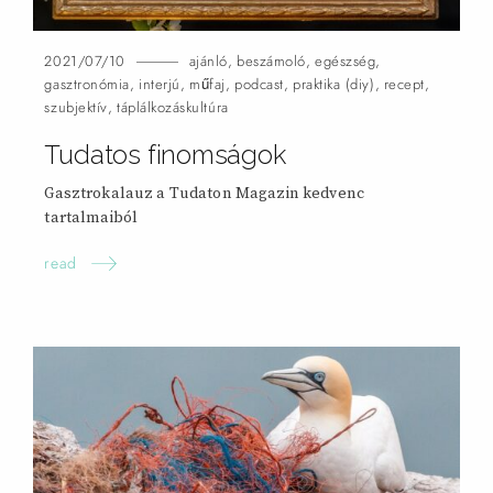
2021/07/10
ajánló
,
beszámoló
,
egészség
,
gasztronómia
,
interjú
,
műfaj
,
podcast
,
praktika (diy)
,
recept
,
szubjektív
,
táplálkozáskultúra
Tudatos finomságok
Gasztrokalauz a Tudaton Magazin kedvenc
tartalmaiból
read