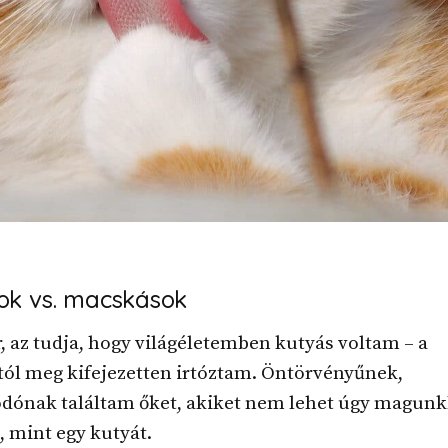
ok vs. macskások
, az tudja, hogy világéletemben kutyás voltam – a
ól meg kifejezetten irtóztam. Öntörvényűnek,
dónak találtam őket, akiket nem lehet úgy magun
, mint egy kutyát.