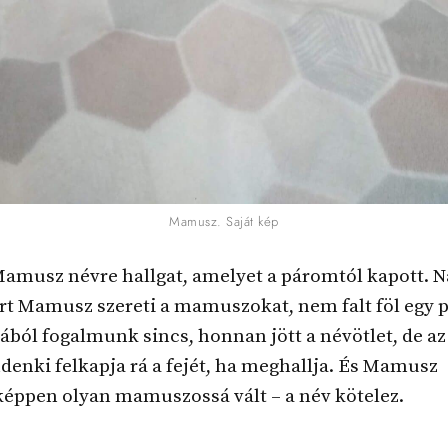
Mamusz. Saját kép
Mamusz névre hallgat, amelyet a páromtól kapott. 
rt Mamusz szereti a mamuszokat, nem falt föl egy 
ából fogalmunk sincs, honnan jött a névötlet, de az 
enki felkapja rá a fejét, ha meghallja. És Mamusz
képpen olyan mamuszossá vált – a név kötelez.