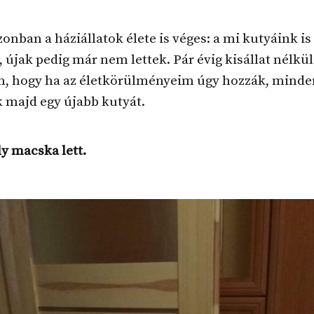
zonban a háziállatok élete is véges: a mi kutyáink is
 újak pedig már nem lettek. Pár évig kisállat nélkül
m, hogy ha az életkörülményeim úgy hozzák, mind
 majd egy újabb kutyát.
y macska lett.