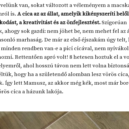
 velünk van, sokat változott a véleményem a macsk
ól is.
A cica az az állat, amelyik kikényszeríti belő
odást, a kreativitást és az önfejlesztést.
Szigorúan
, ahogy sok gazdi: nem jöhet be, nem mehet fel az á
asonló marhaság. De már az első éjszakám úgy telt,
 minden rendben van-e a pici cicával, nem nyiváko
hozni. Rettentően apró volt! 8 hetesen hoztuk el a vo
yemről, ahol hosszú távon nem lett volna biztons
tük, hogy ha a születendő alomban lesz vörös cica,
k. Így lett Mamusz, az akkor még kék, most már bo
rös cica a házunk lakója.