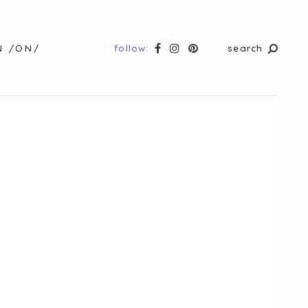
follow:
search
N /ON/