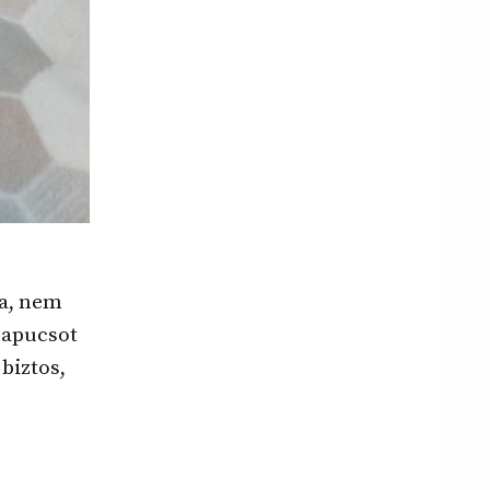
Na, nem
papucsot
biztos,