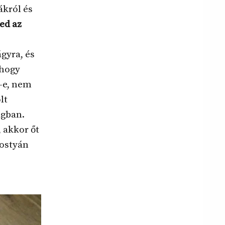
ákról és
led az
gyra, és
 hogy
l-e, nem
lt
ágban.
 akkor őt
rostyán