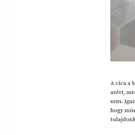
A cica a 
azért, me
sem. Igaz
hogy mind
tulajdon