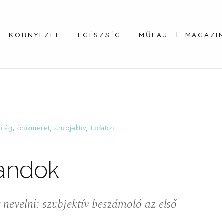
KÖRNYEZET
EGÉSZSÉG
MŰFAJ
MAGAZI
világ
,
önismeret
,
szubjektív
,
tudaton
andok
nevelni: szubjektív beszámoló az első