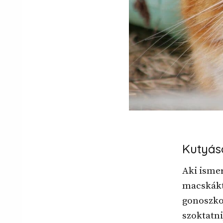
Kutyás
Aki ismer
macskákt
gonoszko
szoktatni