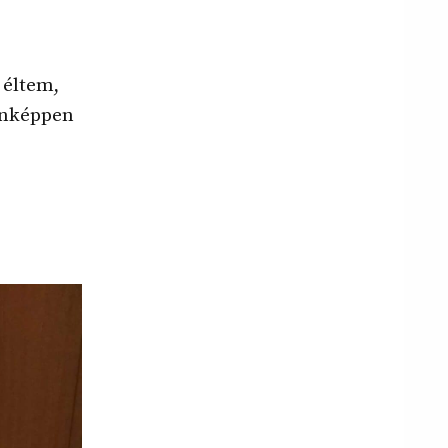
 éltem,
enképpen