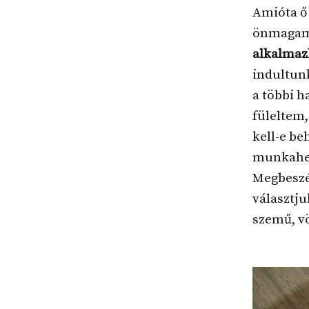
Amióta ő
önmagamr
alkalmazk
indultunk
a többi h
füleltem,
kell-e be
munkahel
Megbeszél
választju
szemű, vö