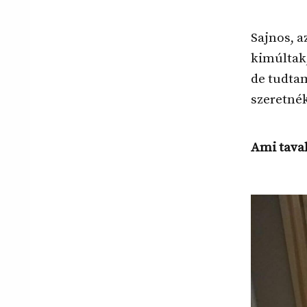
Sajnos, a
kimúltak,
de tudta
szeretnék
Ami taval