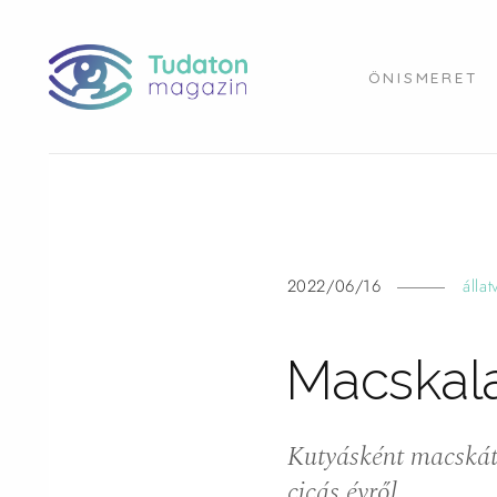
ÖNISMERET
2022/06/16
állat
Macskal
Kutyásként macskát 
cicás évről