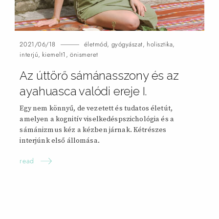
2021/06/18
életmód
,
gyógyászat
,
holisztika
,
interjú
,
kiemelt1
,
önismeret
Az úttörő sámánasszony és az
ayahuasca valódi ereje
I.
Egy nem könnyű, de vezetett és tudatos életút,
amelyen a kognitív viselkedéspszichológia és a
sámánizmus kéz a kézben járnak. Kétrészes
interjúnk első állomása.
read