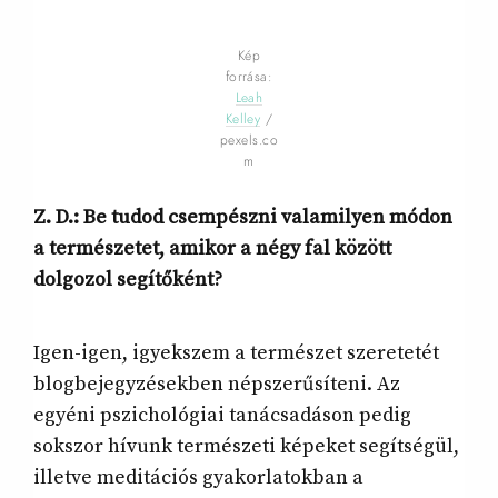
Kép
forrása:
Leah
Kelley
/
pexels.co
m
Z. D.: Be tudod csempészni valamilyen módon
a természetet, amikor a négy fal között
dolgozol segítőként?
Igen-igen, igyekszem a természet szeretetét
blogbejegyzésekben népszerűsíteni. Az
egyéni pszichológiai tanácsadáson pedig
sokszor hívunk természeti képeket segítségül,
illetve meditációs gyakorlatokban a