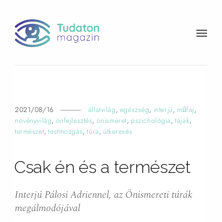
t
o
g
g
l
e
n
2021/08/16
állatvilág
,
egészség
,
interjú
,
műfaj
,
a
növényvilág
,
önfejlesztés
,
önismeret
,
pszichológia
,
tájak
,
v
természet
,
testmozgás
,
túra
,
útkeresés
i
g
Csak én és a természet
a
t
i
Interjú Pálosi Adriennel, az Önismereti túrák
o
megálmodójával
n