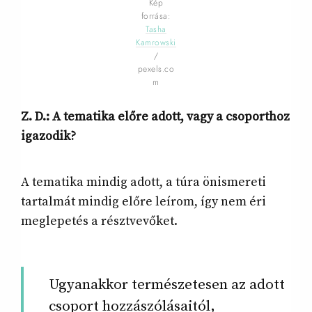
Kép
forrása:
Tasha
Kamrowski
/
pexels.co
m
Z. D.: A tematika előre adott, vagy a csoporthoz
igazodik?
A tematika mindig adott, a túra önismereti
tartalmát mindig előre leírom, így nem éri
meglepetés a résztvevőket.
Ugyanakkor természetesen az adott
csoport hozzászólásaitól,