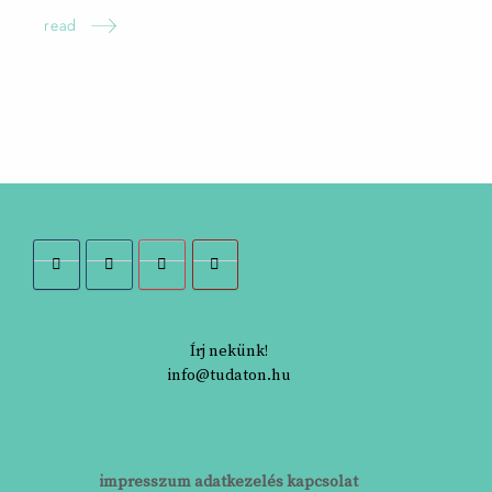
read
Írj nekünk!
info@tudaton.hu
impresszum
adatkezelés
kapcsolat