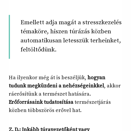
Emellett adja magát a stresszkezelés
témaköre, hiszen túrázás közben
automatikusan letesszük terheinket,
feltöltődünk.
Ha ilyenkor még át is beszéljük,
hogyan
tudunk megküzdeni a nehézségeinkkel
, akkor
ráerősítünk a természet hatására.
Erőforrásaink tudatosítása
természetjárás
közben többszörös erővel hat.
Z. D.: Inkább túravezetőként vagy