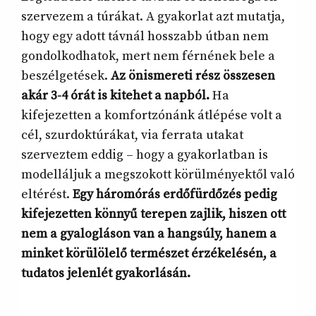
szervezem a túrákat. A gyakorlat azt mutatja,
hogy egy adott távnál hosszabb útban nem
gondolkodhatok, mert nem férnének bele a
beszélgetések.
Az önismereti rész összesen
akár 3-4 órát is kitehet a napból.
Ha
kifejezetten a komfortzónánk átlépése volt a
cél, szurdoktúrákat, via ferrata utakat
szerveztem eddig – hogy a gyakorlatban is
modelláljuk a megszokott körülményektől való
eltérést.
Egy háromórás erdőfürdőzés pedig
kifejezetten könnyű terepen zajlik, hiszen ott
nem a gyalogláson van a hangsúly, hanem a
minket körülölelő természet érzékelésén, a
tudatos jelenlét gyakorlásán.