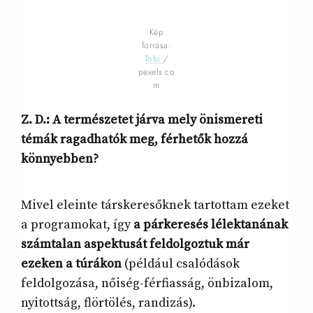
Kép
forrása:
Tobi
/
pexels.co
m
Z. D.: A természetet járva mely önismereti
témák ragadhatók meg, férhetők hozzá
könnyebben?
Mivel eleinte társkeresőknek tartottam ezeket
a programokat, így
a párkeresés lélektanának
számtalan aspektusát feldolgoztuk már
ezeken a túrákon
(például csalódások
feldolgozása, nőiség-férfiasság, önbizalom,
nyitottság, flörtölés, randizás).