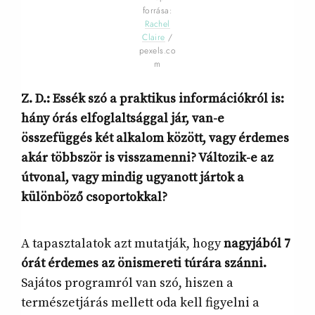
forrása:
Rachel
Claire
/
pexels.co
m
Z. D.: Essék szó a praktikus információkról is:
hány órás elfoglaltsággal jár, van-e
összefüggés két alkalom között, vagy érdemes
akár többször is visszamenni? Változik-e az
útvonal, vagy mindig ugyanott jártok a
különböző csoportokkal?
A tapasztalatok azt mutatják, hogy
nagyjából 7
órát érdemes az önismereti túrára szánni.
Sajátos programról van szó, hiszen a
természetjárás mellett oda kell figyelni a