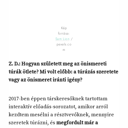
Kép
forrása:
Sam Lion
/
pexels.co
m
Z. D.: Hogyan született meg az önismereti
túrák ötlete? Mi volt előbb: a túrázás szeretete
vagy az önismeret iránti igény?
2017-ben éppen társkeresőknek tartottam
interaktív előadás-sorozatot, amikor arról
kezdtem mesélni a résztvevőknek, mennyire
szeretek túrázni, és
megfordult már a