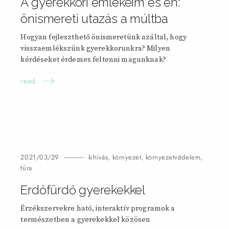
A gyerekkori emlékeim és én:
önismereti utazás a
múltba
Hogyan fejleszthető önismeretünk azáltal, hogy
visszaemlékszünk gyerekkorunkra? Milyen
kérdéseket érdemes feltenni magunknak?
read
2021/03/29
kihívás
,
környezet
,
környezetvédelem
,
túra
Erdőfürdő gyerekekkel
Érzékszervekre ható, interaktív programok a
természetben a gyerekekkel közösen