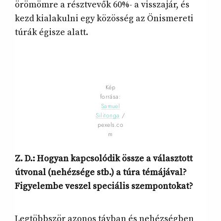
örömömre a résztvevők 60%- a visszajár, és
kezd kialakulni egy közösség az Önismereti
túrák égisze alatt.
Kép
forrása:
Samuel
Silitonga
/
pexels.co
m
Z. D.: Hogyan kapcsolódik össze a választott
útvonal (nehézsége stb.) a túra témájával?
Figyelembe veszel speciális szempontokat?
Legtöbbször azonos távban és nehézségben