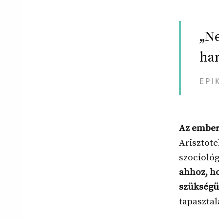
„Ne
han
EPI
Az ember 
Arisztote
szociológ
ahhoz, ho
szükségü
tapasztal