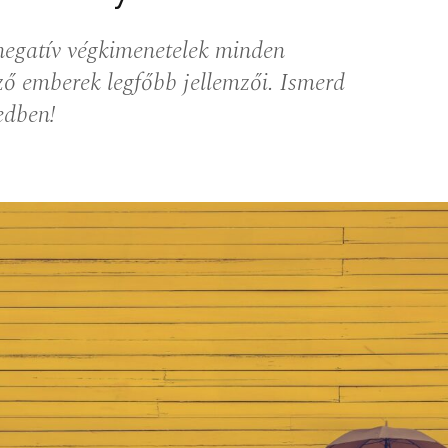
 negatív végkimenetelek minden
ző emberek legfőbb jellemzői. Ismerd
edben!