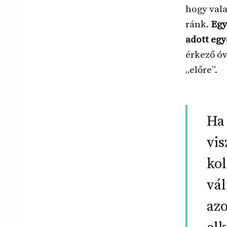
hogy vala
ránk.
Egy
adott egy
érkező óv
„előre”.
Ha 
vis
kol
vál
azo