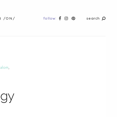
follow:
search
N /ON/
dalom
,
ogy