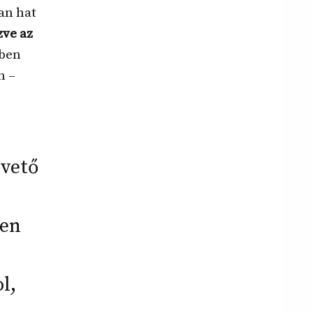
an hat
zve az
őben
n –
pvető
yen
l,