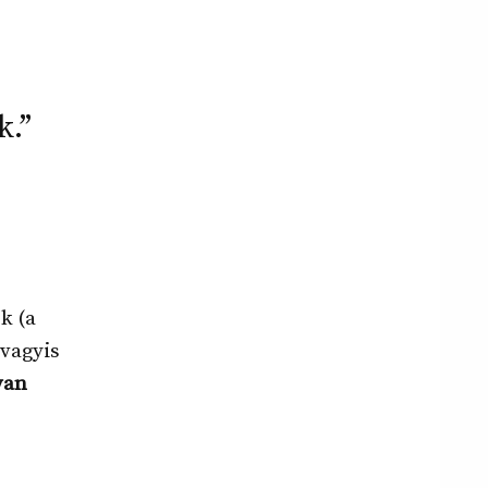
k.”
k (a
 vagyis
van