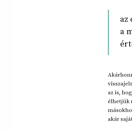
az 
a m
ér
Akárhonna
visszajel
az is, ho
élhetjük 
másokhoz
akár sajá