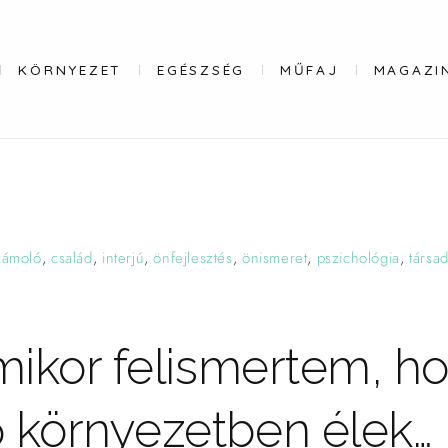
KÖRNYEZET
EGÉSZSÉG
MŰFAJ
MAGAZI
zámoló
,
család
,
interjú
,
önfejlesztés
,
önismeret
,
pszichológia
,
társa
mikor felismertem, h
 környezetben
élek…