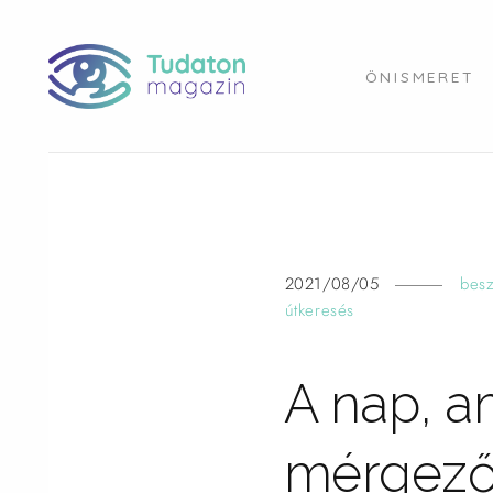
ÖNISMERET
2021/08/05
bes
útkeresés
A nap, a
mérgező