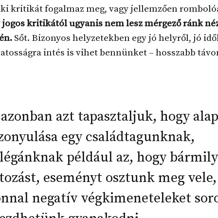
ki kritikát fogalmaz meg, vagy jellemzően romboló
 jogos kritikától ugyanis nem lesz mérgező ránk né
én.
Sőt. Bizonyos helyzetekben egy jó helyről, jó id
atosságra intés is vihet bennünket – hosszabb távo
azonban azt tapasztaljuk, hogy ala
zonyulása egy családtagunknak,
légánknak például az, hogy bármil
tozást, eseményt osztunk meg vele,
nnal negatív végkimeneteleket soro