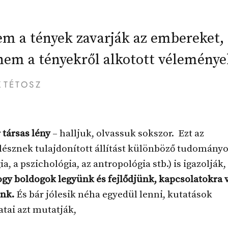
m a tények zavarják az embereket,
em a tényekről alkotott véleménye
KTÉTOSZ
társas lény
– halljuk, olvassuk sokszor. Ezt az
lésznek tulajdonított állítást különböző tudományo
ia, a pszichológia, az antropológia stb.) is igazolják,
gy boldogok legyünk és fejlődjünk, kapcsolatokra 
nk.
És bár jólesik néha egyedül lenni, kutatások
atai azt mutatják,