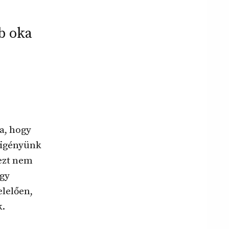
b oka
s
a, hogy
ő igényünk
 ezt nem
ogy
elelően,
k.