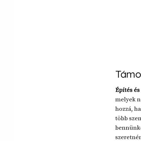
Támo
Építés és
melyek n
hozzá, ha
több szem
bennünke
szeretném