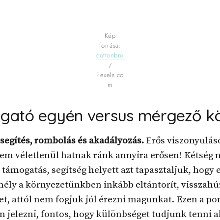
Kép
forrása:
cottonbro
/
Pexels.co
m
gató egyén versus mérgező
k
 segítés, rombolás és akadályozás.
Erős viszonyulás
em véletlenül hatnak ránk annyira erősen! Kétség 
 támogatás, segítség helyett azt tapasztaljuk, hogy 
ély a környezetünkben inkább eltántorít, visszahú
t, attól nem fogjuk jól érezni magunkat. Ezen a po
 jelezni, fontos, hogy különbséget tudjunk tenni a