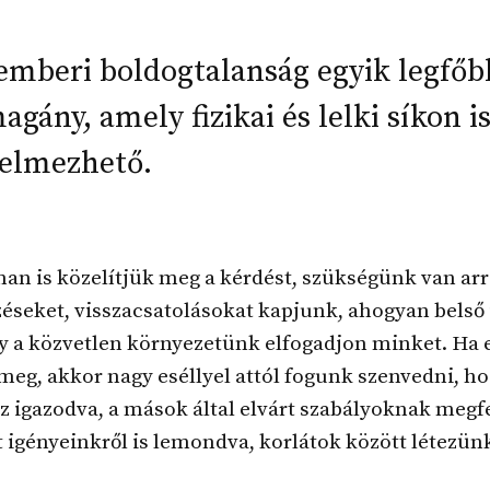
emberi boldogtalanság egyik legfőb
agány, amely fizikai és lelki síkon i
telmezhető.
n is közelítjük meg a kérdést, szükségünk van arr
zéseket, visszacsatolásokat kapjunk, ahogyan bels
gy a közvetlen környezetünk elfogadjon minket. Ha
meg, akkor nagy eséllyel attól fogunk szenvedni, h
 igazodva, a mások által elvárt szabályoknak megf
t igényeinkről is lemondva, korlátok között létezün