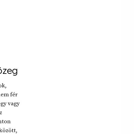
özeg
ok,
nem fér
egy vagy
z
nton
között,