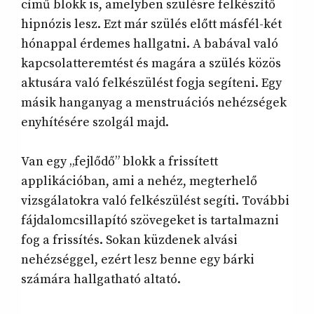
című blokk is, amelyben szülésre felkészítő
hipnózis lesz. Ezt már szülés előtt másfél-két
hónappal érdemes hallgatni. A babával való
kapcsolatteremtést és magára a szülés közös
aktusára való felkészülést fogja segíteni. Egy
másik hanganyag a menstruációs nehézségek
enyhítésére szolgál majd.
Van egy „fejlődő” blokk a frissített
applikációban, ami a nehéz, megterhelő
vizsgálatokra való felkészülést segíti. További
fájdalomcsillapító szövegeket is tartalmazni
fog a frissítés. Sokan küzdenek alvási
nehézséggel, ezért lesz benne egy bárki
számára hallgatható altató.