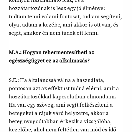
könnyen használható lesz, és a
hozzátartozónak is lesz egy jó élménye:
tudtam tenni valami fontosat, tudtam segíteni,
olyat adtam a kezébe, ami akkor is ott van, és
segít, amikor én nem tudok ott lenni.
M.A.: Hogyan tehermentesítheti az
egészségügyet ez az alkalmazás?
S.E.: Ha általánossá válna a használata,
pontosan azt az effektust tudná elérni, amit a
hozzátartozókkal kapcsolatban elmondtam.
Ha van egy szöveg, ami segít felkészíteni a
betegeket a rájuk váró helyzetre, akkor a
beteg nyugodtabban érkezik a vizsgálóba,
kezelőbe, ahol nem feltétlen van mód és idő