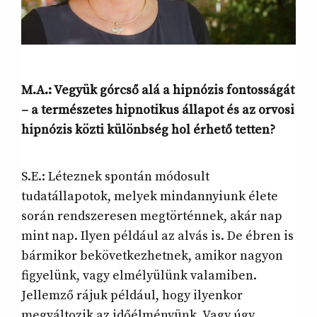
M.A.: Vegyük górcső alá a hipnózis fontosságát
– a természetes hipnotikus állapot és az orvosi
hipnózis közti különbség hol érhető tetten?
S.E.: Léteznek spontán módosult
tudatállapotok, melyek mindannyiunk élete
során rendszeresen megtörténnek, akár nap
mint nap. Ilyen például az alvás is. De ébren is
bármikor bekövetkezhetnek, amikor nagyon
figyelünk, vagy elmélyülünk valamiben.
Jellemző rájuk például, hogy ilyenkor
megváltozik az időélményünk. Vagy úgy