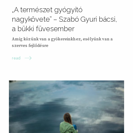
„A természet gyógyító
nagykövete” – Szabó Gyuri bácsi,
a bükki füvesember
Amíg közünk van a gyökereinkhez, esélyünk van a
szerves fejlődésre
read