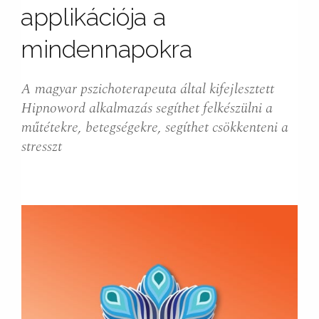
applikációja a
mindennapokra
A magyar pszichoterapeuta által kifejlesztett
Hipnoword alkalmazás segíthet felkészülni a
műtétekre, betegségekre, segíthet csökkenteni a
stresszt