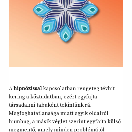
A
hipnózissal
kapcsolatban rengeteg tévhit
kering a köztudatban, ezért egyfajta
társadalmi tabuként tekintünk rá.
Megfoghatatlansága miatt egyik oldalról
humbug, a másik véglet szerint egyfajta külső
megmentő, amely minden problémától