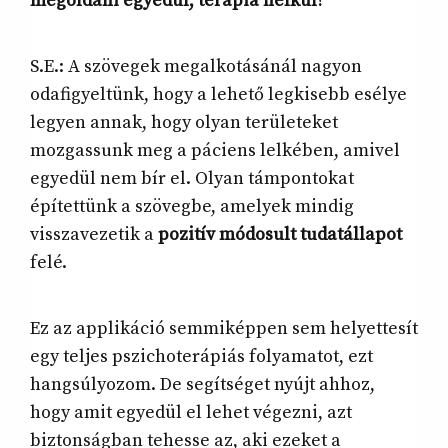
megoldani egyedül, terápia nélkül?
S.E.: A szövegek megalkotásánál nagyon
odafigyeltünk, hogy a lehető legkisebb esélye
legyen annak, hogy olyan területeket
mozgassunk meg a páciens lelkében, amivel
egyedül nem bír el. Olyan támpontokat
építettünk a szövegbe, amelyek mindig
visszavezetik a
pozitív módosult tudatállapot
felé.
Ez az applikáció semmiképpen sem helyettesít
egy teljes pszichoterápiás folyamatot, ezt
hangsúlyozom. De segítséget nyújt ahhoz,
hogy amit egyedül el lehet végezni, azt
biztonságban tehesse az, aki ezeket a