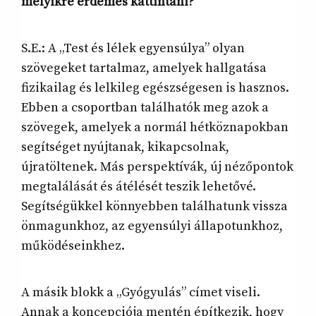
melyikre érdemes kattintani?
S.E.: A „Test és lélek egyensúlya” olyan
szövegeket tartalmaz, amelyek hallgatása
fizikailag és lelkileg egészségesen is hasznos.
Ebben a csoportban találhatók meg azok a
szövegek, amelyek a normál hétköznapokban
segítséget nyújtanak, kikapcsolnak,
újratöltenek. Más perspektívák, új nézőpontok
megtalálását és átélését teszik lehetővé.
Segítségükkel könnyebben találhatunk vissza
önmagunkhoz, az egyensúlyi állapotunkhoz,
működéseinkhez.
A másik blokk a „Gyógyulás” címet viseli.
Annak a koncepciója mentén építkezik, hogy