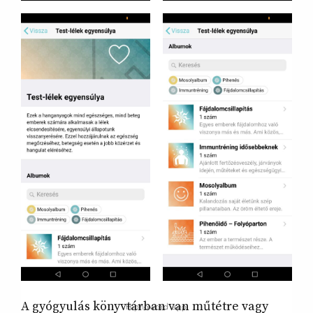
A gyógyulás könyvtárban van műtétre vagy
Hipnoword app