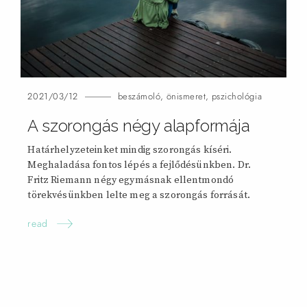
2021/03/12
beszámoló
,
önismeret
,
pszichológia
A szorongás négy alapformája
Határhelyzeteinket mindig szorongás kíséri.
Meghaladása fontos lépés a fejlődésünkben. Dr.
Fritz Riemann négy egymásnak ellentmondó
törekvésünkben lelte meg a szorongás forrását.
read