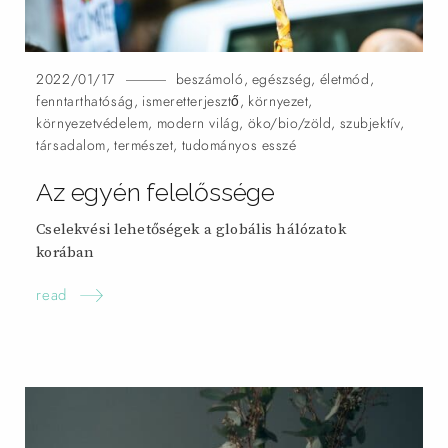
2022/01/17
beszámoló
,
egészség
,
életmód
,
fenntarthatóság
,
ismeretterjesztő
,
környezet
,
környezetvédelem
,
modern világ
,
öko/bio/zöld
,
szubjektív
,
társadalom
,
természet
,
tudományos esszé
Az egyén felelőssége
Cselekvési lehetőségek a globális hálózatok
korában
read