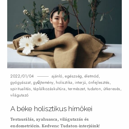
2022/01/04
ajánló
,
egészség
,
életmód
,
gyógyászat
,
gyűjtemény
,
holisztika
,
interjú
,
önfejlesztés
,
spiritualitás
,
táplálkozáskultúra
,
természet
,
tudaton
,
útkeresés
,
világutazó
A béke holisztikus hírnökei
Testaurálás, ayahuasca, világutazás és
endometriózis. Kedvenc Tudaton-interjúink!