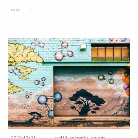
read
2021/12/24
család
,
egészség
,
életmód
,