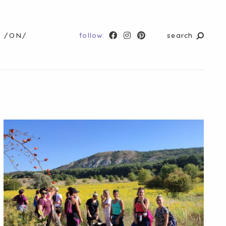
follow:
search
 /ON/