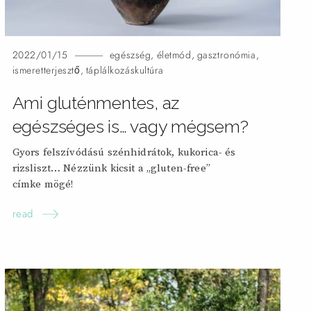
2022/01/15
egészség
,
életmód
,
gasztronómia
,
ismeretterjesztő
,
táplálkozáskultúra
Ami gluténmentes, az
egészséges is… vagy mégsem?
Gyors felszívódású szénhidrátok, kukorica- és
rizsliszt… Nézzünk kicsit a „gluten-free”
címke
mögé!
read