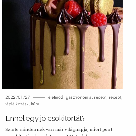
2022/01/27
életmód
,
gasztronómia
,
recept
,
recept
,
táplálkozáskultúra
Ennél egy jó csokitortát?
Szinte mindennek van már világnapja, miért pont