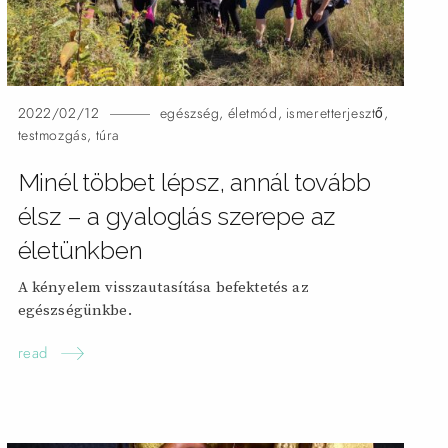
2022/02/12
egészség
,
életmód
,
ismeretterjesztő
,
testmozgás
,
túra
Minél többet lépsz, annál tovább
élsz – a gyaloglás szerepe az
életünkben
A kényelem visszautasítása befektetés az
egészségünkbe.
read