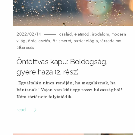
2022/02/14
család
,
életmód
,
irodalom
,
modern
világ
,
önfejlesztés
,
önismeret
,
pszichológia
,
társadalom
,
útkeresés
Öntöttvas kapu: Boldogság,
gyere haza (2.
rész)
„Egyáltalán nincs rendjén, ha megaláznak, ha
bántanak.” Vajon van kiút egy rossz házasságból?
Nóra története folytatódik.
read