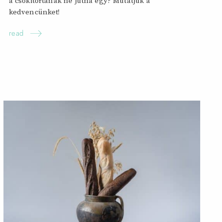
a csokitortának ne jutna egy? Mutatjuk a
kedvencünket!
read