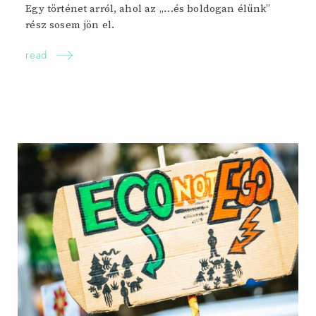
Egy történet arról, ahol az „…és boldogan élünk”
rész sosem jön
el.
read