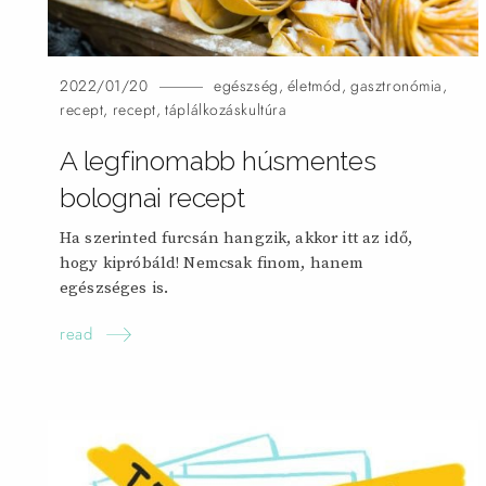
2022/01/20
egészség
,
életmód
,
gasztronómia
,
recept
,
recept
,
táplálkozáskultúra
A legfinomabb húsmentes
bolognai
recept
Ha szerinted furcsán hangzik, akkor itt az idő,
hogy kipróbáld! Nemcsak finom, hanem
egészséges
is.
read