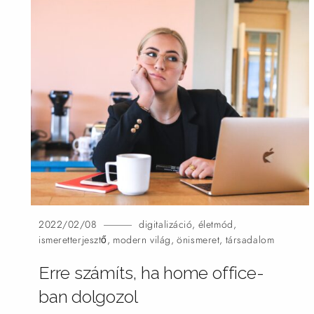
2022/02/08
digitalizáció
,
életmód
,
ismeretterjesztő
,
modern világ
,
önismeret
,
társadalom
Erre számíts, ha home office-
ban dolgozol