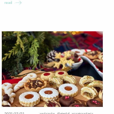
read
2021/12/21
egészség
,
életmód
,
gasztronómia
,