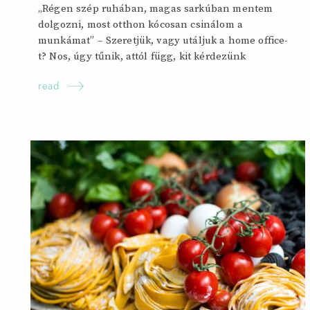
„Régen szép ruhában, magas sarkúban mentem
dolgozni, most otthon kócosan csinálom a
munkámat” – Szeretjük, vagy utáljuk a home office-
t? Nos, úgy tűnik, attól függ, kit kérdezünk
read