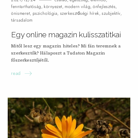
fenntarthatóság
,
környezet
,
modern világ
,
önfejlesztés
,
önismeret
,
pszichológia
,
szerkesztőségi hírek
,
szubjektív
,
társadalom
Egy online magazin kulisszatitkai
Mitől lesz egy magazin hiteles? Mi fán teremnek a
szerkesztők? Hálaposzt a Tudaton Magazin
főszerkesztőjétől.
read