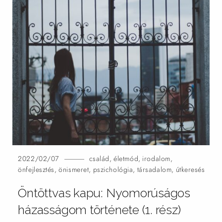
2022/02/07
család
,
életmód
,
irodalom
,
önfejlesztés
,
önismeret
,
pszichológia
,
társadalom
,
útkeresés
Öntöttvas kapu: Nyomorúságos
házasságom története (1.
rész)