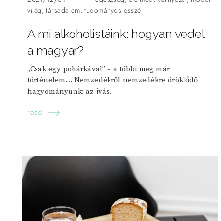
világ
,
társadalom
,
tudományos esszé
A mi alkoholistáink: hogyan vedel
a magyar?
„Csak egy pohárkával” – a többi meg már
történelem… Nemzedékről nemzedékre öröklődő
hagyományunk: az
ivás.
read