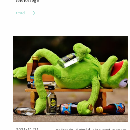
felelőssége
read
2021/12/31
egészség
,
életmód
,
környezet
,
modern