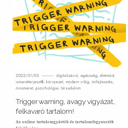
2022/01/05
digitalizáció
,
egészség
,
életmód
,
ismeretterjesztő
,
környezet
,
modern világ
,
önfejlesztés
,
önismeret
,
pszichológia
,
társadalom
Trigger warning, avagy vigyázat,
felkavaró tartalom!
Az online tartalomgyártók és tartalomfogyasztók