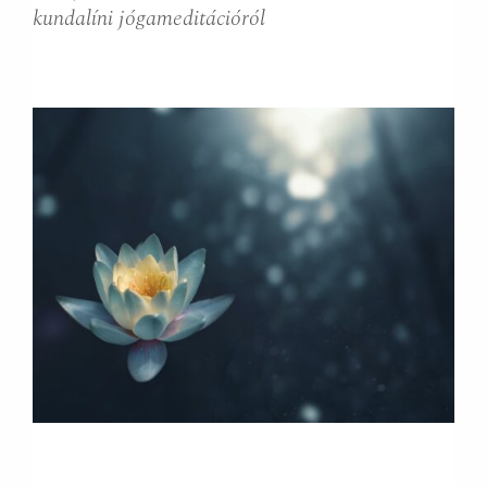
kundalíni jógameditációról