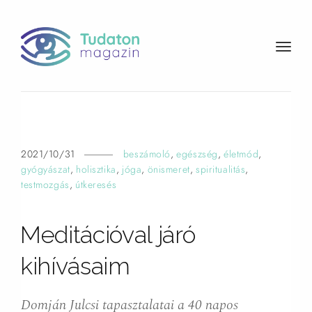
t
o
g
g
l
e
n
2021/10/31
beszámoló
,
egészség
,
életmód
,
a
gyógyászat
,
holisztika
,
jóga
,
önismeret
,
spiritualitás
,
v
testmozgás
,
útkeresés
i
g
Meditációval járó
a
t
kihívásaim
i
o
n
Domján Julcsi tapasztalatai a 40 napos