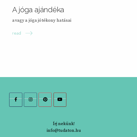
A jóga ajándéka
avagy a jóga jótékony hatásai
read
Írj nekünk!
info@tudaton.hu