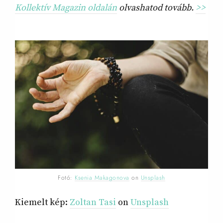
Kollektív Magazin oldalán
olvashatod tovább.
>>
Fotó:
Ksenia Makagonova
on
Unsplash
Kiemelt kép:
Zoltan Tasi
on
Unsplash