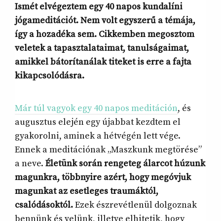
Ismét elvégeztem egy 40 napos kundalíni
jógameditációt. Nem volt egyszerű a témája,
így a hozadéka sem. Cikkemben megosztom
veletek a tapasztalataimat, tanulságaimat,
amikkel bátorítanálak titeket is erre a fajta
kikapcsolódásra.
Már túl vagyok egy 40 napos meditáción
, és
augusztus elején egy újabbat kezdtem el
gyakorolni, aminek a hétvégén lett vége.
Ennek a meditációnak „Maszkunk megtörése”
a neve.
Életünk során rengeteg álarcot húzunk
magunkra, többnyire azért, hogy megóvjuk
magunkat az esetleges traumáktól,
csalódásoktól.
Ezek észrevétlenül dolgoznak
bennünk és velünk, illetve elhitetik, hogy