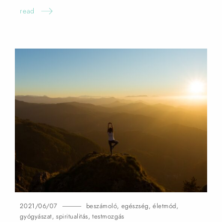
read
2021/06/07
beszámoló
,
egészség
,
életmód
,
gyógyászat
,
spiritualitás
,
testmozgás