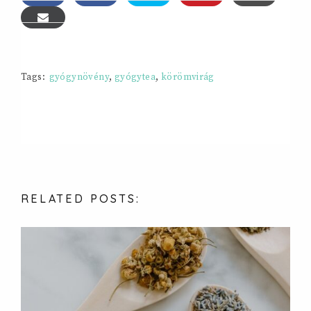
Tags:
gyógynövény
,
gyógytea
,
körömvirág
RELATED
POSTS: