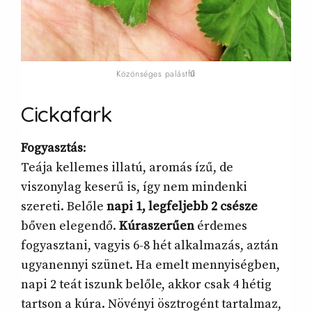
Közönséges palástfű
Cickafark
Fogyasztás
:
Teája kellemes illatú, aromás ízű, de
viszonylag keserű is, így nem mindenki
szereti. Belőle
napi 1, legfeljebb 2 csésze
bőven elegendő.
Kúraszerűen
érdemes
fogyasztani, vagyis 6-8 hét alkalmazás, aztán
ugyanennyi szünet. Ha emelt mennyiségben,
napi 2 teát iszunk belőle, akkor csak 4 hétig
tartson a kúra. Növényi ösztrogént tartalmaz,