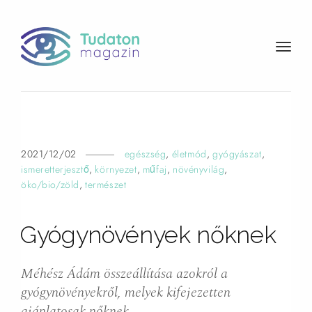
t
o
g
g
l
e
n
2021/12/02
egészség
,
életmód
,
gyógyászat
,
a
ismeretterjesztő
,
környezet
,
műfaj
,
növényvilág
,
v
öko/bio/zöld
,
természet
i
g
Gyógynövények
nőknek
a
t
i
Méhész Ádám összeállítása azokról a
o
gyógynövényekről, melyek kifejezetten
n
ajánlatosak nőknek.