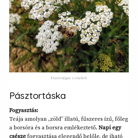
Közönséges cickafark
Pásztortáska
Fogyasztás:
Teája amolyan „zöld” illatú, fűszeres ízű, főleg
a borsóra és a borsra emlékeztető.
Napi egy
csésze
fogyasztása elegendő belőle, de iható