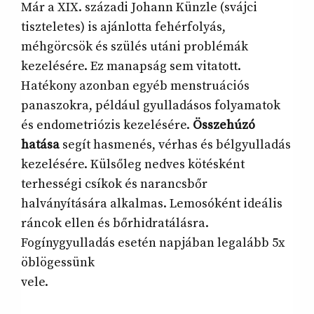
Már a XIX. századi Johann Künzle (svájci
tiszteletes) is ajánlotta fehérfolyás,
méhgörcsök és szülés utáni problémák
kezelésére. Ez manapság sem vitatott.
Hatékony azonban egyéb menstruációs
panaszokra, például gyulladásos folyamatok
és endometriózis kezelésére.
Összehúzó
hatása
segít hasmenés, vérhas és bélgyulladás
kezelésére. Külsőleg nedves kötésként
terhességi csíkok és narancsbőr
halványítására alkalmas. Lemosóként ideális
ráncok ellen és bőrhidratálásra.
Fogínygyulladás esetén napjában legalább 5x
öblögessünk
vele.