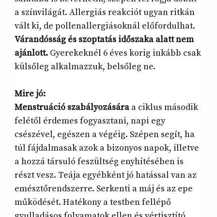
a színvilágát. Allergiás reakciót ugyan ritkán
vált ki, de pollenallergiásoknál előfordulhat.
Várandósság és szoptatás időszaka alatt nem
ajánlott.
Gyerekeknél 6 éves korig inkább csak
külsőleg alkalmazzuk, belsőleg ne.
Mire jó:
Menstruáció szabályozására
a ciklus második
felétől érdemes fogyasztani, napi egy
csészével, egészen a végéig. Szépen segít, ha
túl fájdalmasak azok a bizonyos napok, illetve
a hozzá társuló feszültség enyhítésében is
részt vesz. Teája egyébként jó hatással van az
emésztőrendszerre. Serkenti a máj és az epe
működését. Hatékony a testben fellépő
gyulladásos folyamatok ellen és vértisztító