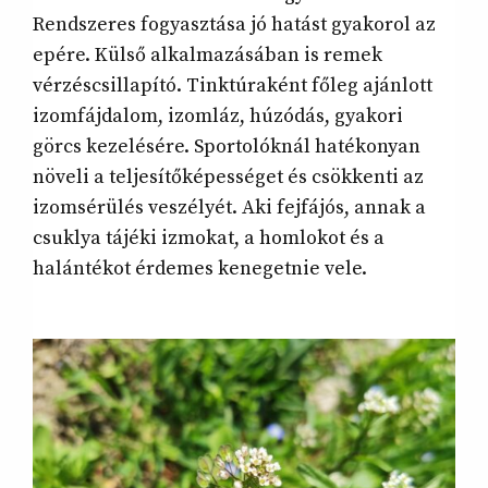
Rendszeres fogyasztása jó hatást gyakorol az
epére. Külső alkalmazásában is remek
vérzéscsillapító. Tinktúraként főleg ajánlott
izomfájdalom, izomláz, húzódás, gyakori
görcs kezelésére. Sportolóknál hatékonyan
növeli a teljesítőképességet és csökkenti az
izomsérülés veszélyét. Aki fejfájós, annak a
csuklya tájéki izmokat, a homlokot és a
halántékot érdemes kenegetnie vele.