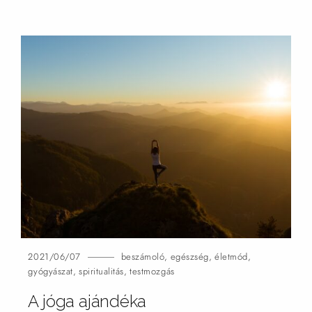
2021/06/07
beszámoló
,
egészség
,
életmód
,
gyógyászat
,
spiritualitás
,
testmozgás
A jóga ajándéka