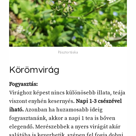
Pásztortáska
Körömvirág
Fogyasztás:
Virághoz képest nincs különösebb illata, teája
viszont enyhén kesernyés.
Napi 1-3 csészével
iható.
Azonban ha huzamosabb ideig
fogyasztanánk, akkor a napi 1 tea is bőven
elegendő. Merészebbek a nyers virágát akár
salátába is keverhetik, szépen fel fogja dobni