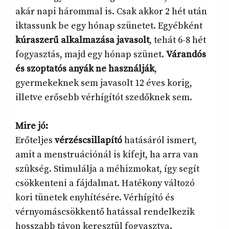
akár napi hárommal is. Csak akkor 2 hét után
iktassunk be egy hónap szünetet. Egyébként
kúraszerű alkalmazása javasolt
, tehát 6-8 hét
fogyasztás, majd egy hónap szünet.
Várandós
és szoptatós anyák ne használják
,
gyermekeknek sem javasolt 12 éves korig,
illetve erősebb vérhígítót szedőknek sem.
Mire jó:
Erőteljes
vérzéscsillapító
hatásáról ismert,
amit a menstruációnál is kifejt, ha arra van
szükség. Stimulálja a méhizmokat, így segít
csökkenteni a fájdalmat. Hatékony változó
kori tünetek enyhítésére. Vérhígító és
vérnyomáscsökkentő hatással rendelkezik
hosszabb távon keresztül fogyasztva.