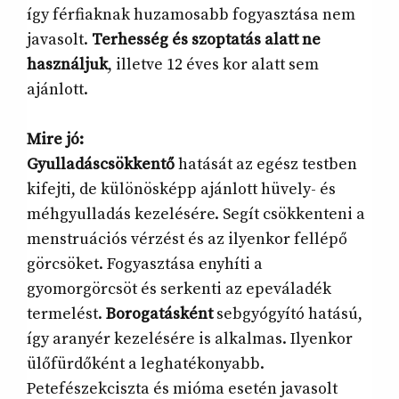
így férfiaknak huzamosabb fogyasztása nem
javasolt.
Terhesség és szoptatás alatt ne
használjuk
, illetve 12 éves kor alatt sem
ajánlott.
Mire jó:
Gyulladáscsökkentő
hatását az egész testben
kifejti, de különösképp ajánlott hüvely- és
méhgyulladás kezelésére. Segít csökkenteni a
menstruációs vérzést és az ilyenkor fellépő
görcsöket. Fogyasztása enyhíti a
gyomorgörcsöt és serkenti az epeváladék
termelést.
Borogatásként
sebgyógyító hatású,
így aranyér kezelésére is alkalmas. Ilyenkor
ülőfürdőként a leghatékonyabb.
Petefészekciszta és mióma esetén javasolt