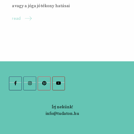
avagy a jóga jótékony hatásai
read
Írj nekünk!
info@tudaton.hu