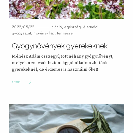
2022/05/22
ajánló
,
egészség
,
életmód
,
gyógyászat
,
növényvilág
,
természet
Gyógynövények gyerekeknek
Méhész Ádám összegyűjtött néhány gyógynövényt,
melyek nem csak biztonsággal alkalmazhatóak
gyerekeknél, de érdemes is használni
őket!
read