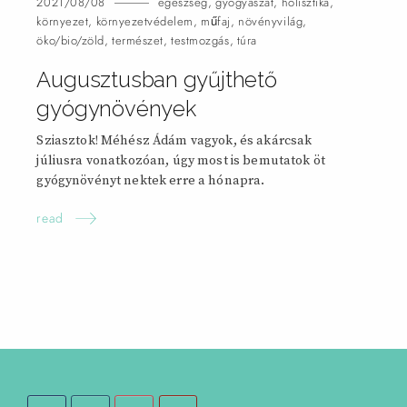
2021/08/08
egészség
,
gyógyászat
,
holisztika
,
környezet
,
környezetvédelem
,
műfaj
,
növényvilág
,
öko/bio/zöld
,
természet
,
testmozgás
,
túra
Augusztusban gyűjthető
gyógynövények
Sziasztok! Méhész Ádám vagyok, és akárcsak
júliusra vonatkozóan, úgy most is bemutatok öt
gyógynövényt nektek erre a hónapra.
read