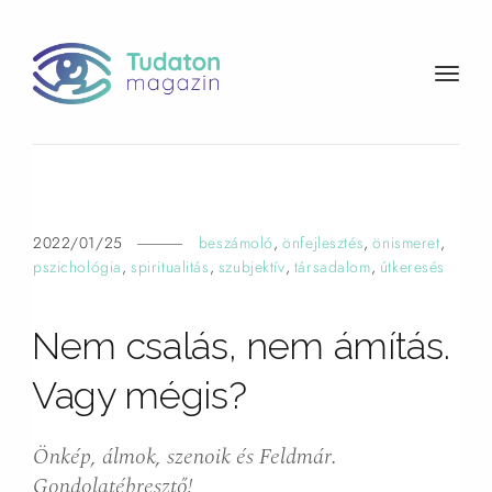
t
o
g
g
l
e
n
2022/01/25
beszámoló
,
önfejlesztés
,
önismeret
,
a
pszichológia
,
spiritualitás
,
szubjektív
,
társadalom
,
útkeresés
v
i
Nem csalás, nem ámítás.
g
a
Vagy
mégis?
t
i
o
Önkép, álmok, szenoik és Feldmár.
n
Gondolatébresztő!