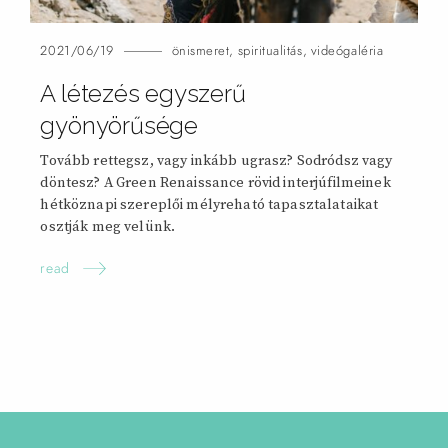
2021/06/19
önismeret
,
spiritualitás
,
videógaléria
A létezés egyszerű
gyönyörűsége
Tovább rettegsz, vagy inkább ugrasz? Sodródsz vagy
döntesz? A Green Renaissance rövid interjúfilmeinek
hétköznapi szereplői mélyreható tapasztalataikat
osztják meg velünk.
read