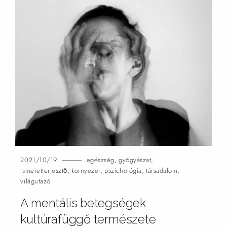
2021/10/19
egészség
,
gyógyászat
,
ismeretterjesztő
,
környezet
,
pszichológia
,
társadalom
,
világutazó
A mentális betegségek
kultúrafüggő természete