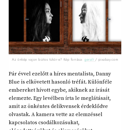
Az önkép vajon biztos tükör-e? Kép forrása:
geralt
/ pixabay.com
Pár évvel ezelőtt a híres mentalista, Danny
Blue is elkövetett hasonló tréfát. Különféle
embereket hívott egybe, akiknek az írását
elemezte. Egy levélben írta le meglátásait,
amit az önkéntes delikvensek érdeklődve
olvastak. A kamera vette az elemzéssel
kapcsolatos csodálkozásukat,