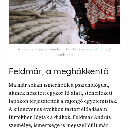
A tudatos álmodás tanulható. Kép forrása:
Rachel Claire
/
pexels.com
Feldmár, a meghökkentő
Ma már sokan ismerhetik a pszichológust,
akinek nézeteit egykor fű alatt, stencilezett
lapokon terjesztették a rajongó egyetemisták.
A kilencvenes években tartott előadásain
fürtökben lógtak a diákok. Feldmár András
személye, ismertsége is megszelídült már