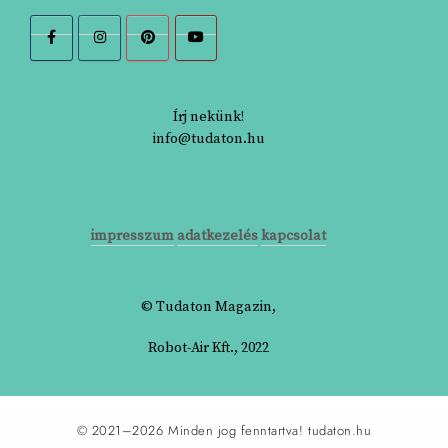
Írj nekünk!
info@tudaton.hu
impresszum
adatkezelés
kapcsolat
© Tudaton Magazin,
Robot-Air Kft., 2022
© 2021–2026 Minden jog fenntartva!
tudaton.hu