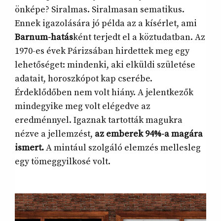
önképe? Siralmas. Siralmasan sematikus.
Ennek igazolására jó példa az a kísérlet, ami
Barnum-hatás
ként terjedt el a köztudatban. Az
1970-es évek Párizsában hirdettek meg egy
lehetőséget: mindenki, aki elküldi születése
adatait, horoszkópot kap cserébe.
Érdeklődőben nem volt hiány. A jelentkezők
mindegyike meg volt elégedve az
eredménnyel. Igaznak tartották magukra
nézve a jellemzést,
az emberek 94%-a magára
ismert.
A mintául szolgáló elemzés mellesleg
egy tömeggyilkosé volt.