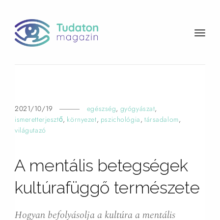
t
o
g
g
l
e
n
2021/10/19
egészség
,
gyógyászat
,
a
ismeretterjesztő
,
környezet
,
pszichológia
,
társadalom
,
v
világutazó
i
g
A mentális betegségek
a
t
kultúrafüggő természete
i
o
n
Hogyan befolyásolja a kultúra a mentális