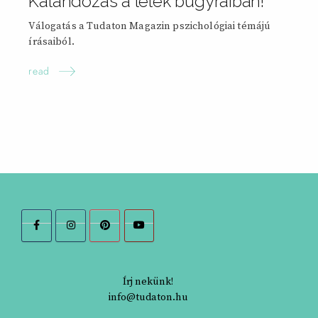
Kalandozás a lélek bugyraiban!
Válogatás a Tudaton Magazin pszichológiai témájú
írásaiból.
read
Írj nekünk!
info@tudaton.hu