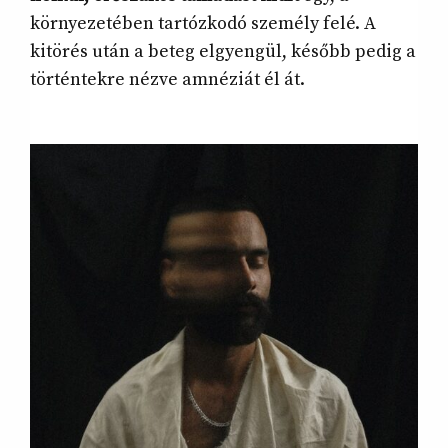
környezetében tartózkodó személy felé. A
kitörés után a beteg elgyengül, később pedig a
történtekre nézve amnéziát él át.