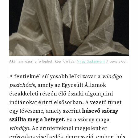
Akár amnézia is felléphet. Kép forrása:
Vijay Sadasivuni
/ pexels.com
A fentieknél súlyosabb lelki zavar a
windigo
pszichózis,
amely az Egyesült Államok
északkeleti részén élő északi algonquini
indiánokat érinti elsősorban. A vezető tünet
egy téveszme, amely szerint
húsevő szörny
szállta meg a beteget.
Ez a szörny maga
windigo.
Az érintetteknél megjelenhet
erőszakos viselkedés, depresszió, emberi hús