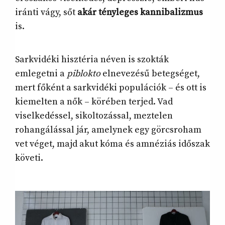
iránti vágy, sőt
akár tényleges kannibalizmus
is.
Sarkvidéki hisztéria néven is szokták
emlegetni a
piblokto
elnevezésű betegséget,
mert főként a sarkvidéki populációk – és ott is
kiemelten a nők – körében terjed. Vad
viselkedéssel, sikoltozással, meztelen
rohangálással jár, amelynek egy görcsroham
vet véget, majd akut kóma és amnéziás időszak
követi.