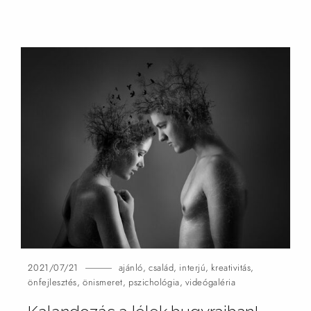
2021/07/21
ajánló
,
család
,
interjú
,
kreativitás
,
önfejlesztés
,
önismeret
,
pszichológia
,
videógaléria