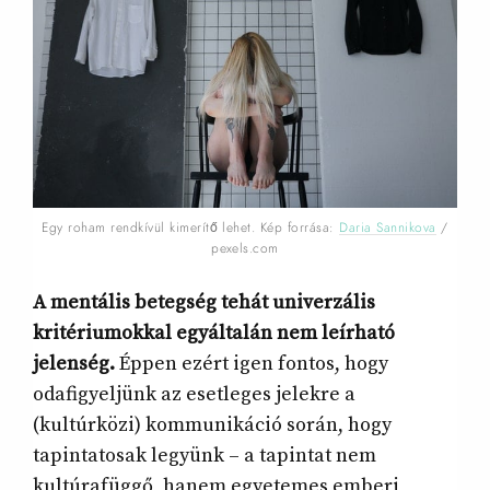
Egy roham rendkívül kimerítő lehet. Kép forrása:
Daria Sannikova
/
pexels.com
A mentális betegség tehát univerzális
kritériumokkal egyáltalán nem leírható
jelenség.
Éppen ezért igen fontos, hogy
odafigyeljünk az esetleges jelekre a
(kultúrközi) kommunikáció során, hogy
tapintatosak legyünk – a tapintat nem
kultúrafüggő, hanem egyetemes emberi