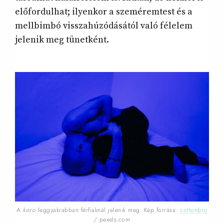
előfordulhat; ilyenkor a szeméremtest és a
mellbimbó visszahúzódásától való félelem
jelenik meg tünetként.
A
koro
leggyakrabban férfiaknál jelenik meg. Kép forrása:
cottonbro
/ pexels.com