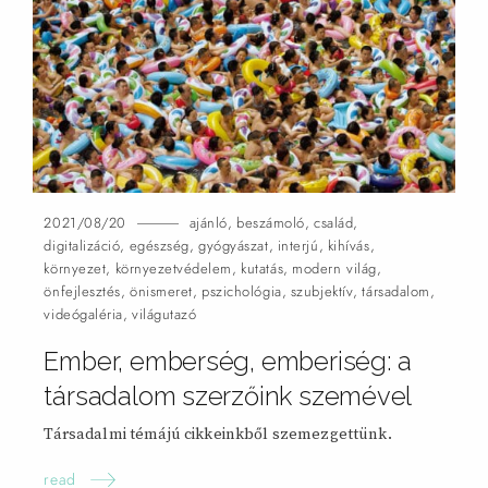
2021/08/20
ajánló
,
beszámoló
,
család
,
digitalizáció
,
egészség
,
gyógyászat
,
interjú
,
kihívás
,
környezet
,
környezetvédelem
,
kutatás
,
modern világ
,
önfejlesztés
,
önismeret
,
pszichológia
,
szubjektív
,
társadalom
,
videógaléria
,
világutazó
Ember, emberség, emberiség: a
társadalom szerzőink szemével
Társadalmi témájú cikkeinkből szemezgettünk.
read