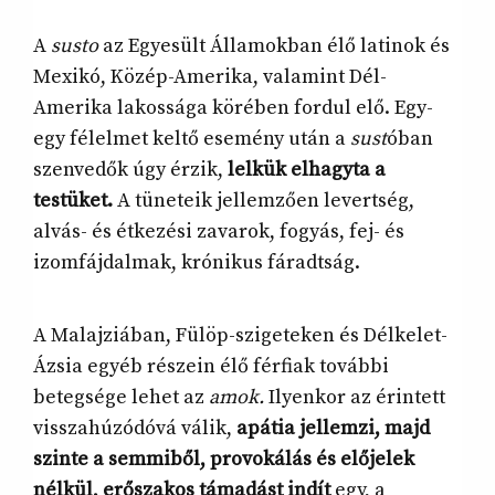
A
susto
az Egyesült Államokban élő latinok és
Mexikó, Közép-Amerika, valamint Dél-
Amerika lakossága körében fordul elő. Egy-
egy félelmet keltő esemény után a
sust
óban
szenvedők úgy érzik,
lelkük elhagyta a
testüket.
A tüneteik jellemzően levertség,
alvás- és étkezési zavarok, fogyás, fej- és
izomfájdalmak, krónikus fáradtság.
A Malajziában, Fülöp-szigeteken és Délkelet-
Ázsia egyéb részein élő férfiak további
betegsége lehet az
amok.
Ilyenkor az érintett
visszahúzódóvá válik,
apátia jellemzi, majd
szinte a semmiből, provokálás és előjelek
nélkül, erőszakos támadást indít
egy, a