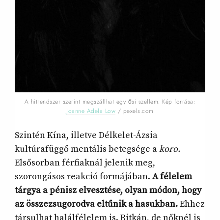
A hitrendszer szerint megszállhat egy ősi szellem. Kép forrása:
Joanne Adela Low
/ pexels.com
Szintén Kína, illetve Délkelet-Ázsia
kultúrafüggő mentális betegsége a
koro.
Elsősorban férfiaknál jelenik meg,
szorongásos reakció formájában.
A félelem
tárgya a pénisz elvesztése, olyan módon, hogy
az összezsugorodva eltűnik a hasukban.
Ehhez
társulhat halálfélelem is. Ritkán, de nőknél is