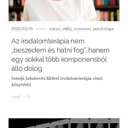
2022/02/15
interjú
,
műfaj
,
önismeret
,
pszichológia
Az irodalomterápia nem
„beszedem és hatni fog”, hanem
egy sokkal több komponensből
álló
dolog
Interjú Jakobovits Kittivel Irodalomterápia című
könyvéről
read