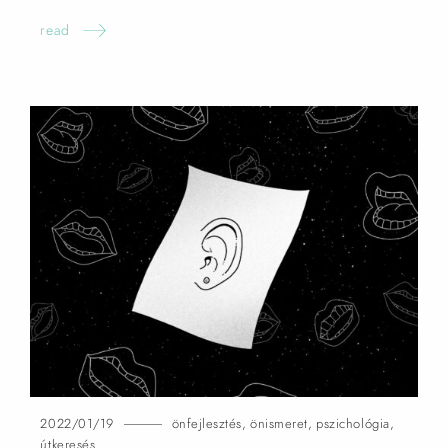
read
2022/01/19
önfejlesztés
,
önismeret
,
pszichológia
,
útkeresés