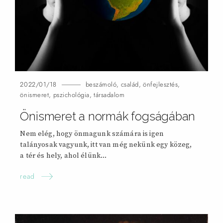
2022/01/18
beszámoló
,
család
,
önfejlesztés
,
önismeret
,
pszichológia
,
társadalom
Önismeret a normák fogságában
Nem elég, hogy önmagunk számára is igen
talányosak vagyunk, itt van még nekünk egy közeg,
a tér és hely, ahol
élünk…
read