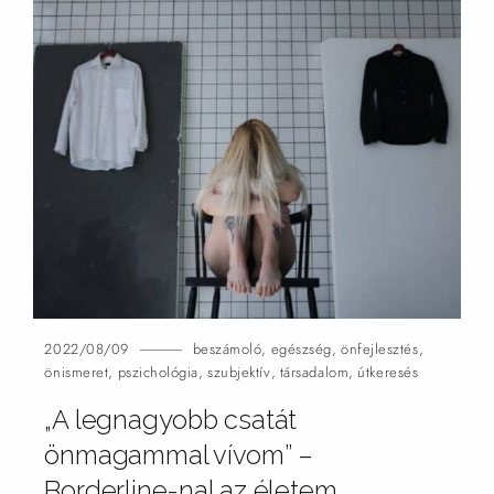
2022/08/09
beszámoló
,
egészség
,
önfejlesztés
,
önismeret
,
pszichológia
,
szubjektív
,
társadalom
,
útkeresés
„A legnagyobb csatát
önmagammal vívom” –
Borderline-nal az
életem