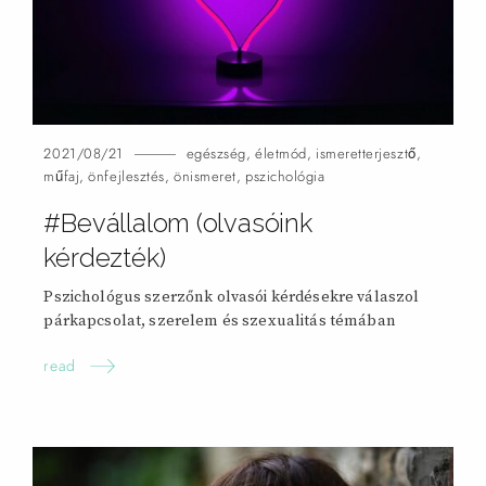
2021/08/21
egészség
,
életmód
,
ismeretterjesztő
,
műfaj
,
önfejlesztés
,
önismeret
,
pszichológia
#Bevállalom (olvasóink
kérdezték)
Pszichológus szerzőnk olvasói kérdésekre válaszol
párkapcsolat, szerelem és szexualitás témában
read