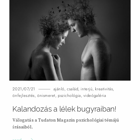
2021/07/21
ajánló
,
család
,
interjú
,
kreativitás
,
önfejlesztés
,
önismeret
,
pszichológia
,
videógaléria
Kalandozás a lélek bugyraiban!
Válogatás a Tudaton Magazin pszichológiai témájú
írásaiból.
read