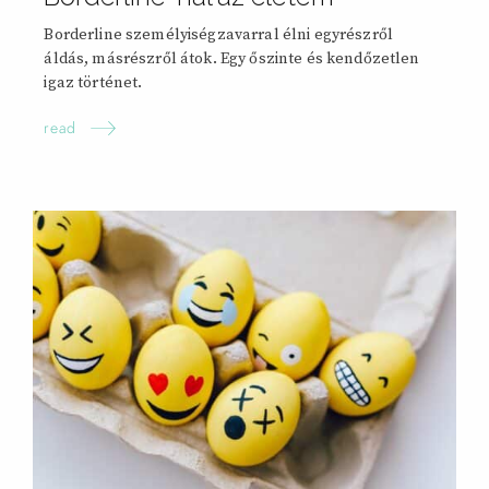
Borderline személyiségzavarral élni egyrészről
áldás, másrészről átok. Egy őszinte és kendőzetlen
igaz történet.
read