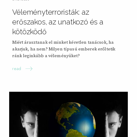
Véleményterroristák: az
erőszakos, az unatkozó és a
kötözködő
Miért árasztanak el minket kéretlen tanácsok, ha
akarjuk, ha nem? Milyen típusú emberek erőltetik
ránk leginkább a véleményüket?
read