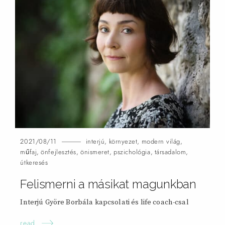
2021/08/11
interjú
,
környezet
,
modern világ
,
műfaj
,
önfejlesztés
,
önismeret
,
pszichológia
,
társadalom
,
útkeresés
Felismerni a másikat magunkban
Interjú Györe Borbála kapcsolati és life coach-csal
read