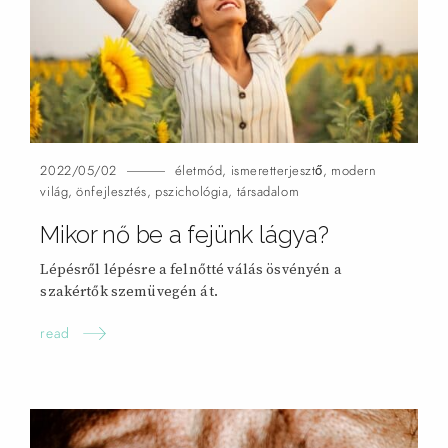
2022/05/02
életmód
,
ismeretterjesztő
,
modern
világ
,
önfejlesztés
,
pszichológia
,
társadalom
Mikor nő be a fejünk
lágya?
Lépésről lépésre a felnőtté válás ösvényén a
szakértők szemüvegén
át.
read