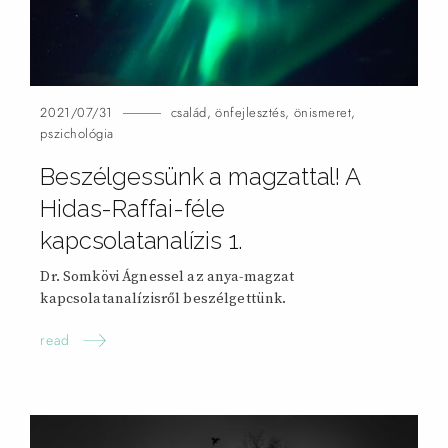
2021/07/31
család
,
önfejlesztés
,
önismeret
,
pszichológia
Beszélgessünk a magzattal! A
Hidas-Raffai-féle
kapcsolatanalízis
1.
Dr. Somkövi Ágnessel az anya-magzat
kapcsolatanalízisről beszélgettünk.
read