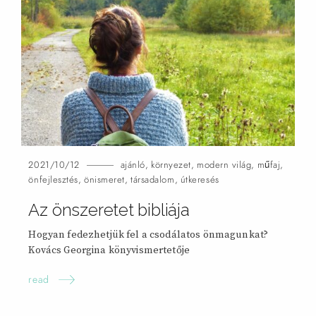
2021/10/12
ajánló
,
környezet
,
modern világ
,
műfaj
,
önfejlesztés
,
önismeret
,
társadalom
,
útkeresés
Az önszeretet bibliája
Hogyan fedezhetjük fel a csodálatos önmagunkat?
Kovács Georgina könyvismertetője
read