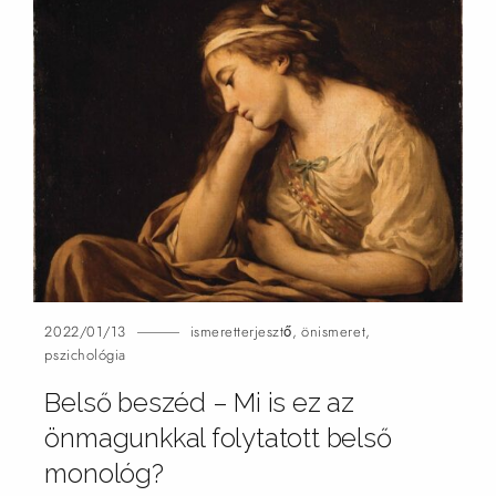
2022/01/13
ismeretterjesztő
,
önismeret
,
pszichológia
Belső beszéd – Mi is ez az
önmagunkkal folytatott belső
monológ?