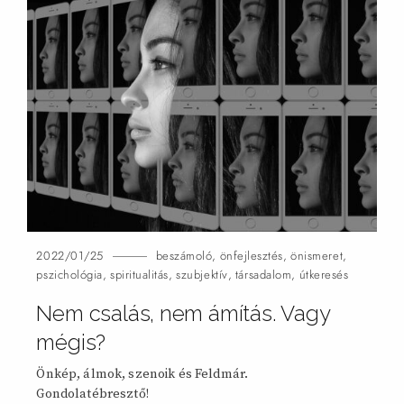
2022/01/25
beszámoló
,
önfejlesztés
,
önismeret
,
pszichológia
,
spiritualitás
,
szubjektív
,
társadalom
,
útkeresés
Nem csalás, nem ámítás. Vagy
mégis?
Önkép, álmok, szenoik és Feldmár.
Gondolatébresztő!