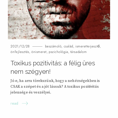
2021/12/28
beszámoló
,
család
,
ismeretterjesztő
,
önfejlesztés
,
önismeret
,
pszichológia
,
társadalom
Toxikus pozitivitás: a félig üres
nem szégyen!
Jó-e, ha arra törekszünk, hogy a nehézségekben is
CSAK a szépet és a jót lássuk? A toxikus pozitivitás
jelensége és veszélyei.
read