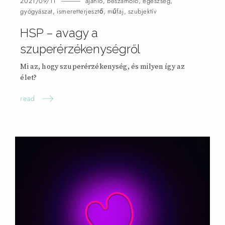
2021/09/11
ajánló
,
beszámoló
,
egészség
,
gyógyászat
,
ismeretterjesztő
,
műfaj
,
szubjektív
HSP – avagy a
szuperérzékenységről
Mi az, hogy szuperérzékenység, és milyen így az
élet?
read