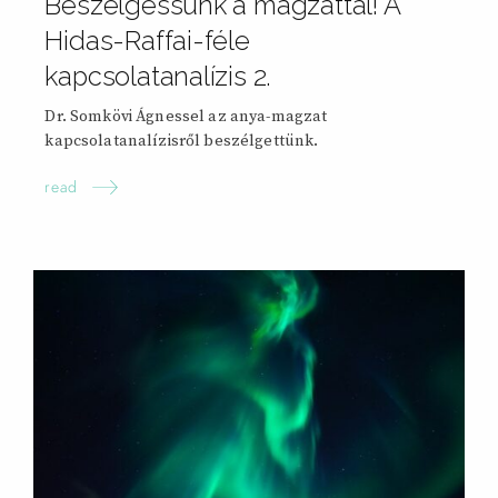
Beszélgessünk a magzattal! A
Hidas-Raffai-féle
kapcsolatanalízis
2.
Dr. Somkövi Ágnessel az anya-magzat
kapcsolatanalízisről beszélgettünk.
read