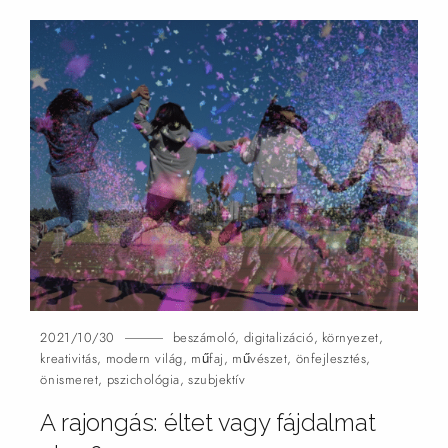
2021/10/30
beszámoló
,
digitalizáció
,
környezet
,
kreativitás
,
modern világ
,
műfaj
,
művészet
,
önfejlesztés
,
önismeret
,
pszichológia
,
szubjektív
A rajongás: éltet vagy fájdalmat