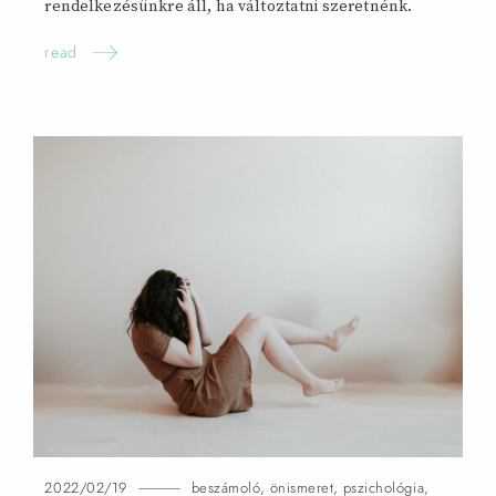
rendelkezésünkre áll, ha változtatni szeretnénk.
read
2022/02/19
beszámoló
,
önismeret
,
pszichológia
,