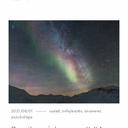
2021/08/01
család
,
önfejlesztés
,
önismeret
,
pszichológia