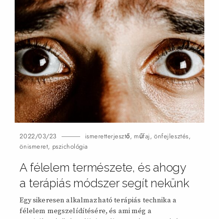
2022/03/23
ismeretterjesztő
,
műfaj
,
önfejlesztés
,
önismeret
,
pszichológia
A félelem természete, és ahogy
a terápiás módszer segít
nekünk
Egy sikeresen alkalmazható terápiás technika a
félelem megszelídítésére, és ami még a