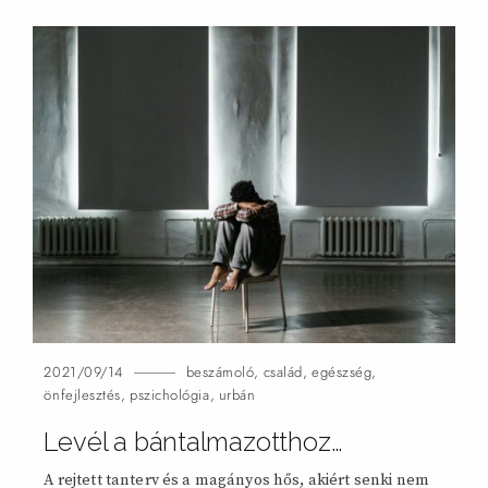
2021/09/14
beszámoló
,
család
,
egészség
,
önfejlesztés
,
pszichológia
,
urbán
Levél a bántalmazotthoz…
A rejtett tanterv és a magányos hős, akiért senki nem