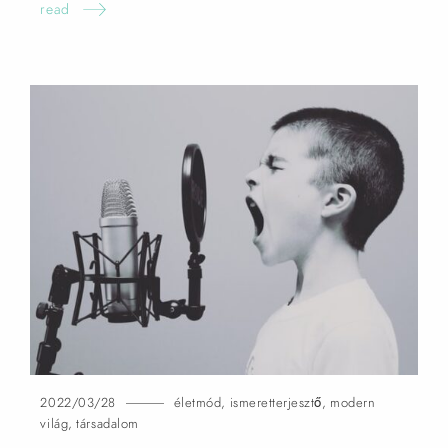
read
2022/03/28
életmód
,
ismeretterjesztő
,
modern
világ
,
társadalom