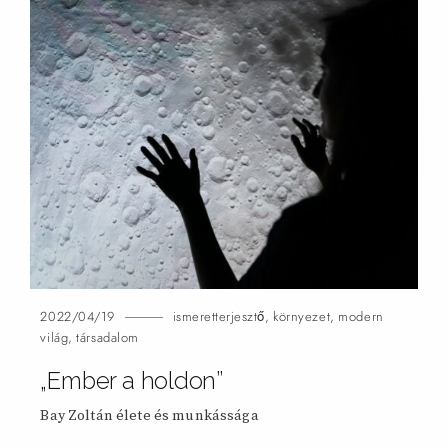
2022/04/19
ismeretterjesztő
,
környezet
,
modern
világ
,
társadalom
„Ember a holdon”
Bay Zoltán élete és munkássága