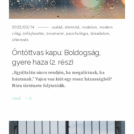
2022/02/14
család
,
életmód
,
irodalom
,
modern
világ
,
önfejlesztés
,
önismeret
,
pszichológia
,
társadalom
,
útkeresés
Öntöttvas kapu: Boldogság,
gyere haza (2.
rész)
„Egyáltalán nincs rendjén, ha megaláznak, ha
bántanak.” Vajon van kiút egy rossz házasságból?
Nóra története folytatódik.
read