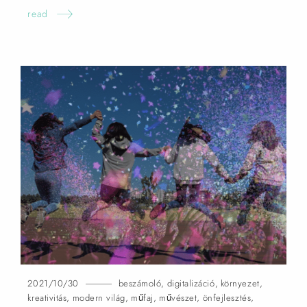
read
2021/10/30
beszámoló
,
digitalizáció
,
környezet
,
kreativitás
,
modern világ
,
műfaj
,
művészet
,
önfejlesztés
,