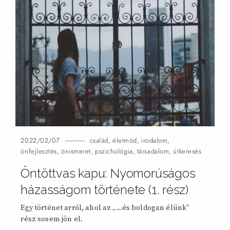
2022/02/07
család
,
életmód
,
irodalom
,
önfejlesztés
,
önismeret
,
pszichológia
,
társadalom
,
útkeresés
Öntöttvas kapu: Nyomorúságos
házasságom története (1.
rész)
Egy történet arról, ahol az „…és boldogan élünk”
rész sosem jön
el.