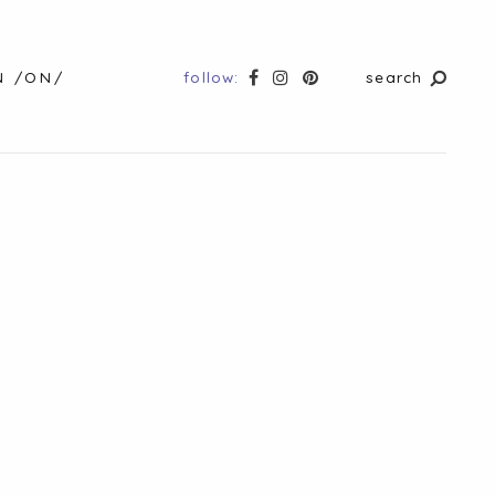
follow:
search
N /ON/