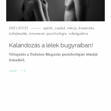
2021/07/21
ajánló
,
család
,
interjú
,
kreativitás
,
önfejlesztés
,
önismeret
,
pszichológia
,
videógaléria
Kalandozás a lélek bugyraiban!
Válogatás a Tudaton Magazin pszichológiai témájú
írásaiból.
read