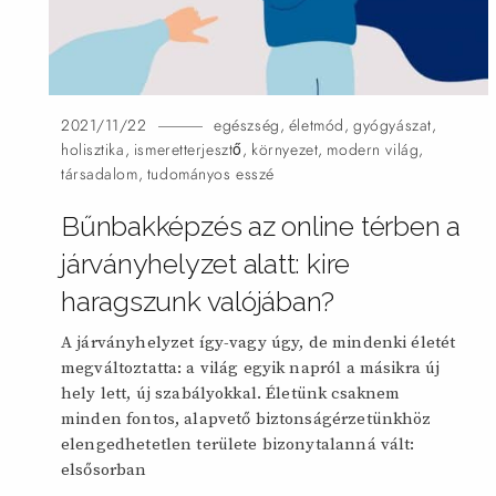
2021/11/22
egészség
,
életmód
,
gyógyászat
,
holisztika
,
ismeretterjesztő
,
környezet
,
modern világ
,
társadalom
,
tudományos esszé
Bűnbakképzés az online térben a
járványhelyzet alatt: kire
haragszunk valójában?
A járványhelyzet így-vagy úgy, de mindenki életét
megváltoztatta: a világ egyik napról a másikra új
hely lett, új szabályokkal. Életünk csaknem
minden fontos, alapvető biztonságérzetünkhöz
elengedhetetlen területe bizonytalanná vált:
elsősorban