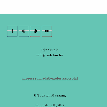
Írj nekünk!
info@tudaton.hu
impresszum
adatkezelés
kapcsolat
© Tudaton Magazin,
Robot-Air Kft., 2022