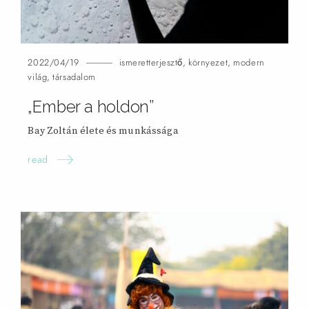
2022/04/19
ismeretterjesztő
,
környezet
,
modern
világ
,
társadalom
„Ember a holdon”
Bay Zoltán élete és munkássága
read