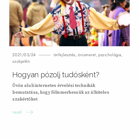
2021/03/24
önfejlesztés
,
önismeret
,
pszichológia
,
szubjektív
Hogyan pózolj tudósként?
Övön aluli internetes érvelési technikák
bemutatása, hogy fölismerhessük az álhiteles
szakértőket
read