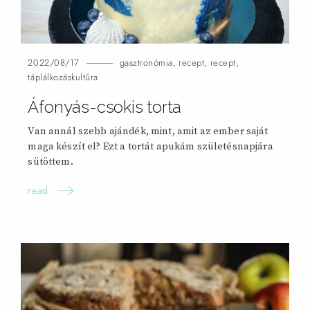
2022/08/17
gasztronómia
,
recept
,
recept
,
táplálkozáskultúra
Áfonyás-csokis
torta
Van annál szebb ajándék, mint, amit az ember saját
maga készít el? Ezt a tortát apukám születésnapjára
sütöttem.
read