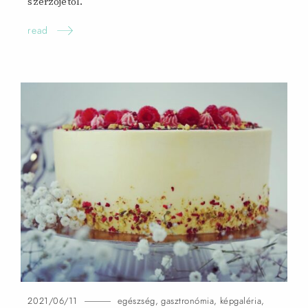
szerzőjétől.
read
2021/06/11
egészség
,
gasztronómia
,
képgaléria
,