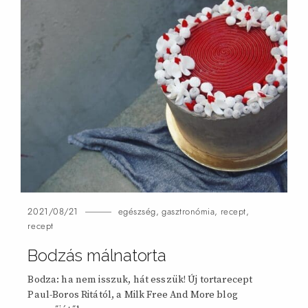
2021/08/21
egészség
,
gasztronómia
,
recept
,
recept
Bodzás málnatorta
Bodza: ha nem isszuk, hát esszük! Új tortarecept
Paul-Boros Ritától, a Milk Free And More blog