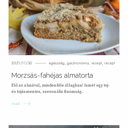
2021/11/30
egészség
,
gasztronómia
,
recept
,
recept
Morzsás-fahéjas almatorta
Elő az almával, mindenféle állagban! Ismét egy tej-
és tojásmentes, szezonális finomság.
read