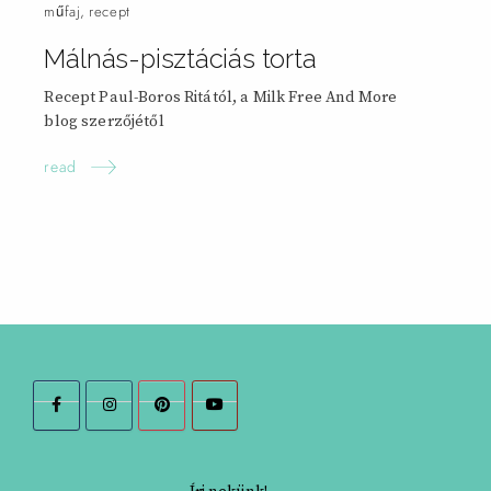
műfaj
,
recept
Málnás-pisztáciás
torta
Recept Paul-Boros Ritától, a Milk Free And More
blog szerzőjétől
read