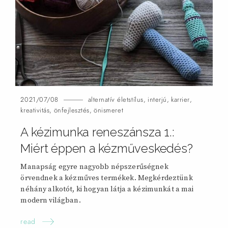
2021/07/08
alternatív életstílus
,
interjú
,
karrier
,
kreativitás
,
önfejlesztés
,
önismeret
A kézimunka reneszánsza 1.:
Miért éppen a kézműveskedés?
Manapság egyre nagyobb népszerűségnek
örvendnek a kézműves termékek. Megkérdeztünk
néhány alkotót, ki hogyan látja a kézimunkát a mai
modern világban.
read