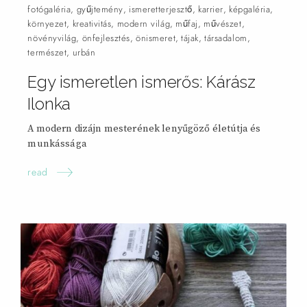
fotógaléria
,
gyűjtemény
,
ismeretterjesztő
,
karrier
,
képgaléria
,
környezet
,
kreativitás
,
modern világ
,
műfaj
,
művészet
,
növényvilág
,
önfejlesztés
,
önismeret
,
tájak
,
társadalom
,
természet
,
urbán
Egy ismeretlen ismerős: Kárász
Ilonka
A modern dizájn mesterének lenyűgöző életútja és
munkássága
read