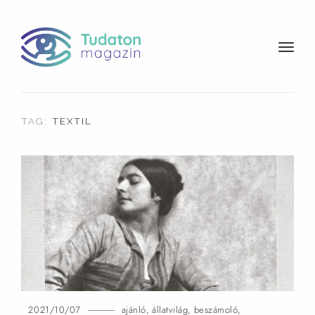
t
o
g
g
l
TAG:
TEXTIL
e
n
a
v
i
g
a
t
i
o
n
2021/10/07
ajánló
,
állatvilág
,
beszámoló
,