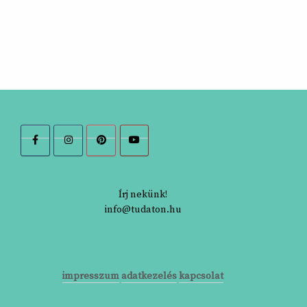
Írj nekünk!
info@tudaton.hu
impresszum
adatkezelés
kapcsolat