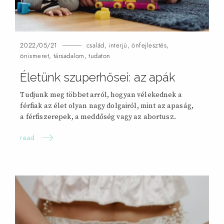
2022/05/21
család
,
interjú
,
önfejlesztés
,
önismeret
,
társadalom
,
tudaton
Életünk szuperhősei: az
apák
Tudjunk meg többet arról, hogyan vélekednek a
férfiak az élet olyan nagy dolgairól, mint az apaság,
a férfiszerepek, a meddőség vagy az abortusz.
read