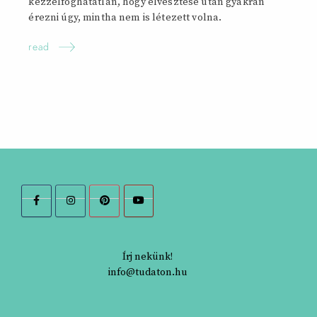
kézzelfoghatatlan, hogy elvesztése után gyakran
érezni úgy, mintha nem is létezett
volna.
read
Írj nekünk!
info@tudaton.hu