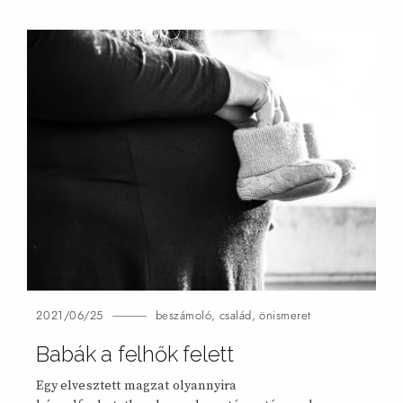
2021/06/25
beszámoló
,
család
,
önismeret
Babák a felhők
felett
Egy elvesztett magzat olyannyira