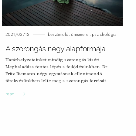
2021/03/12
beszámoló
,
önismeret
,
pszichológia
A szorongás négy alapformája
Határhelyzeteinket mindig szorongás kíséri.
Meghaladása fontos lépés a fejlődésünkben. Dr.
Fritz Riemann négy egymásnak ellentmondó
törekvésünkben lelte meg a szorongás forrását.
read