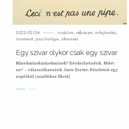
2022/02/04
irodalom
,
művészet
,
önfejlesztés
,
önismeret
,
pszichológia
,
útkeresés
Egy szivar olykor csak egy
szivar
Minekminekminekminek? Kérdezhetnénk. Miért
ne? – válaszolhatnánk. Imre Eszter: Részletek egy
naplóból (analitikus fikció)
read