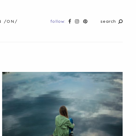
follow:
search
N /ON/