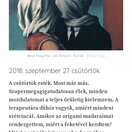
René Magritte:
Les Amants
. Forrás:
Wikiart.org
2018. szeptember 27. csütörtök
A csütörtök esték. Most már más.
Szupermegagigatudatosan élek, minden
mozdulatomat a teljes őrületig kielemzem. A
terapeutára dühös vagyok, amiért mindent
szétcincál. Amikor az origami madaraimat
rendezgettem, miért a feketével kezdtem?