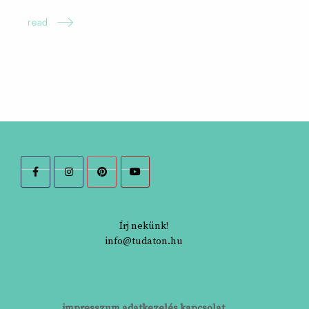
read
Írj nekünk!
info@tudaton.hu
impresszum
adatkezelés
kapcsolat