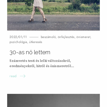
2022/01/11
beszámoló
,
önfejlesztés
,
önismeret
,
pszichológia
,
útkeresés
30-as nő
lettem
Számvetés testi és lelki változásokról,
eredményekről, hitről és önismeretről…
read