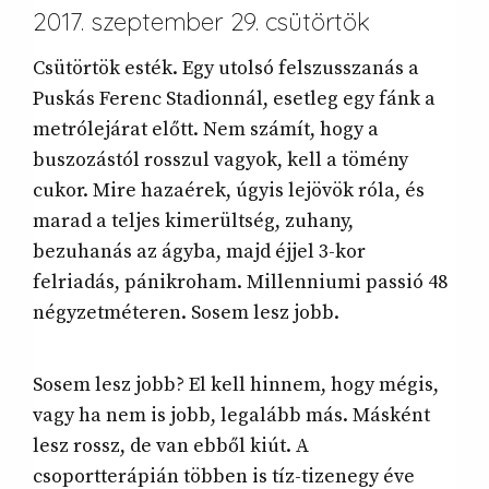
2017. szeptember 29. csütörtök
Csütörtök esték. Egy utolsó felszusszanás a
Puskás Ferenc Stadionnál, esetleg egy fánk a
metrólejárat előtt. Nem számít, hogy a
buszozástól rosszul vagyok, kell a tömény
cukor. Mire hazaérek, úgyis lejövök róla, és
marad a teljes kimerültség, zuhany,
bezuhanás az ágyba, majd éjjel 3-kor
felriadás, pánikroham. Millenniumi passió 48
négyzetméteren. Sosem lesz jobb.
Sosem lesz jobb? El kell hinnem, hogy mégis,
vagy ha nem is jobb, legalább más. Másként
lesz rossz, de van ebből kiút. A
csoportterápián többen is tíz-tizenegy éve