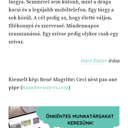
tárgya. Semmivel sem különb, mint a drága
kocsi és a legújabb mobiltelefon. Egy tárgy a
sok közül. A cél pedig az, hogy életté váljon.
Illékonnyá és szervessé. Mindennapos
szusszanássá. Egy szivar pedig olykor csak egy
szivar.
Imre Eszter
írása
Kiemelt kép: René Magritte: Ceci n’est pas une
pipe (
Kunstwensters.com
)