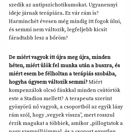
szedik az antipszichotikumokat. Ugyanennyi
ideje járnak terápiára. Ez vár rám is?
Harminchét évesen még mindig itt fogok ülni,
és semmi nem változik, legfeljebb kicsit
fáradtabb lesz a bőröm?
De miért vagyok itt újra meg újra, minden
héten, miért ülök fel munka után a buszra, és
miért esem be félholtan a terápiás szobába,
hogyha úgysem változik semmi?
Miért
kompenzálok olcsó fánkkal minden csütörtök
este a Stadion mellett? A terapeuta szerint
gyönyörű nő vagyok, a csoportból az egyik lány
rám szól, hogy „vegyek vissza”, mert rosszul
érzik magukat a többiek, amikor „pillogtatok a
nagy szempilláimmal, és a csoport egyetlen