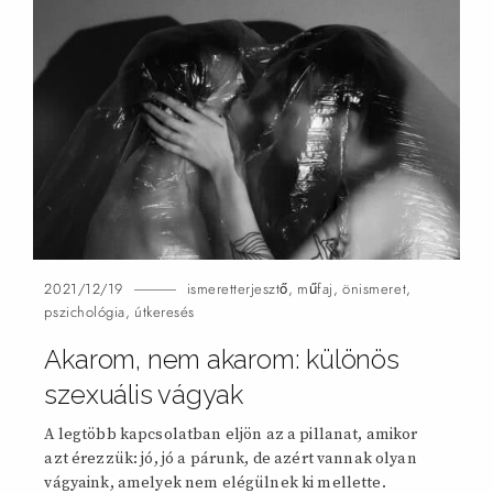
2021/12/19
ismeretterjesztő
,
műfaj
,
önismeret
,
pszichológia
,
útkeresés
Akarom, nem akarom: különös
szexuális
vágyak
A legtöbb kapcsolatban eljön az a pillanat, amikor
azt érezzük: jó, jó a párunk, de azért vannak olyan
vágyaink, amelyek nem elégülnek ki mellette.