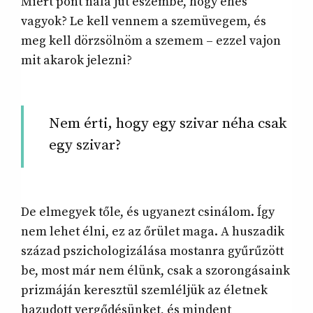
Miért pont nála jut eszembe, hogy éhes
vagyok? Le kell vennem a szemüvegem, és
meg kell dörzsölnöm a szemem – ezzel vajon
mit akarok jelezni?
Nem érti, hogy egy szivar néha csak
egy szivar?
De elmegyek tőle, és ugyanezt csinálom. Így
nem lehet élni, ez az őrület maga. A huszadik
század pszichologizálása mostanra gyűrűzött
be, most már nem élünk, csak a szorongásaink
prizmáján keresztül szemléljük az életnek
hazudott vergődésünket, és mindent