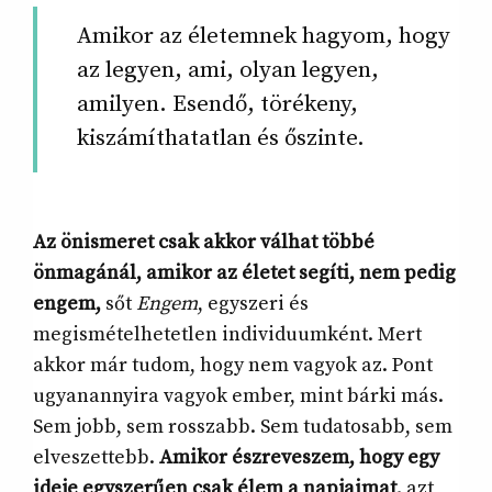
Amikor az életemnek hagyom, hogy
az legyen, ami, olyan legyen,
amilyen. Esendő, törékeny,
kiszámíthatatlan és őszinte.
Az önismeret csak akkor válhat többé
önmagánál, amikor az életet segíti, nem pedig
engem,
sőt
Engem
, egyszeri és
megismételhetetlen individuumként. Mert
akkor már tudom, hogy nem vagyok az. Pont
ugyanannyira vagyok ember, mint bárki más.
Sem jobb, sem rosszabb. Sem tudatosabb, sem
elveszettebb.
Amikor észreveszem, hogy egy
ideje egyszerűen csak élem a napjaimat,
azt