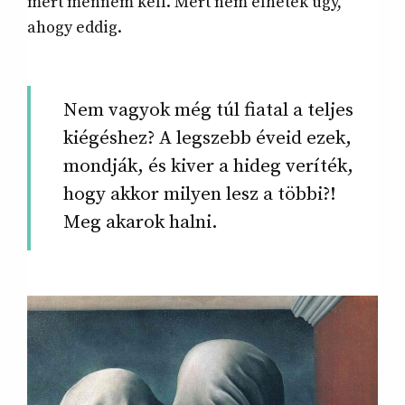
mert mennem kell. Mert nem élhetek úgy,
ahogy eddig.
Nem vagyok még túl fiatal a teljes
kiégéshez? A legszebb éveid ezek,
mondják, és kiver a hideg veríték,
hogy akkor milyen lesz a többi?!
Meg akarok halni.