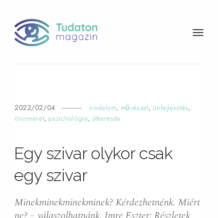
t
o
g
g
l
e
n
2022/02/04
irodalom
,
művészet
,
önfejlesztés
,
a
önismeret
,
pszichológia
,
útkeresés
v
i
Egy szivar olykor csak
g
a
egy
szivar
t
i
o
Minekminekminekminek? Kérdezhetnénk. Miért
n
ne? – válaszolhatnánk. Imre Eszter: Részletek