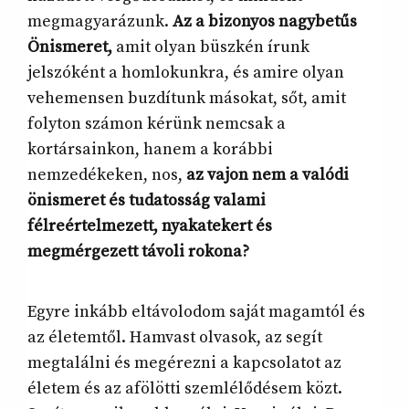
megmagyarázunk.
Az a bizonyos nagybetűs
Önismeret,
amit olyan büszkén írunk
jelszóként a homlokunkra, és amire olyan
vehemensen buzdítunk másokat, sőt, amit
folyton számon kérünk nemcsak a
kortársainkon, hanem a korábbi
nemzedékeken, nos,
az vajon nem a valódi
önismeret és tudatosság valami
félreértelmezett, nyakatekert és
megmérgezett távoli rokona?
Egyre inkább eltávolodom saját magamtól és
az életemtől. Hamvast olvasok, az segít
megtalálni és megérezni a kapcsolatot az
életem és az afölötti szemlélődésem közt.