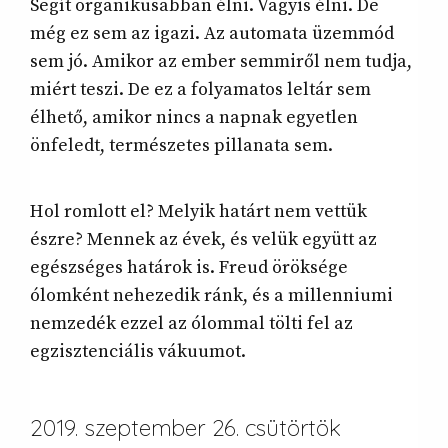
Segít organikusabban élni. Vagyis élni. De
még ez sem az igazi. Az automata üzemmód
sem jó. Amikor az ember semmiről nem tudja,
miért teszi. De ez a folyamatos leltár sem
élhető, amikor nincs a napnak egyetlen
önfeledt, természetes pillanata sem.
Hol romlott el? Melyik határt nem vettük
észre? Mennek az évek, és velük együtt az
egészséges határok is. Freud öröksége
ólomként nehezedik ránk, és a millenniumi
nemzedék ezzel az ólommal tölti fel az
egzisztenciális vákuumot.
2019. szeptember 26. csütörtök