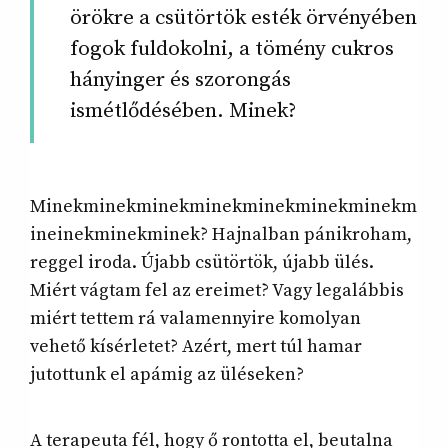
örökre a csütörtök esték örvényében
fogok fuldokolni, a tömény cukros
hányinger és szorongás
ismétlődésében. Minek?
Minekminekminekminekminekminekminekm
ineinekminekminek? Hajnalban pánikroham,
reggel iroda. Újabb csütörtök, újabb ülés.
Miért vágtam fel az ereimet? Vagy legalábbis
miért tettem rá valamennyire komolyan
vehető kísérletet? Azért, mert túl hamar
jutottunk el apámig az üléseken?
A terapeuta fél, hogy ő rontotta el, beutalna