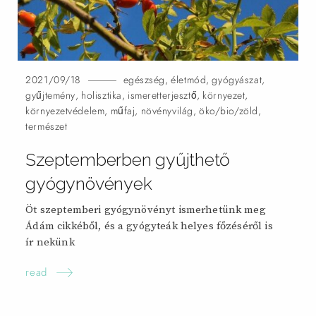
2021/09/18
egészség
,
életmód
,
gyógyászat
,
gyűjtemény
,
holisztika
,
ismeretterjesztő
,
környezet
,
környezetvédelem
,
műfaj
,
növényvilág
,
öko/bio/zöld
,
természet
Szeptemberben gyűjthető
gyógynövények
Öt szeptemberi gyógynövényt ismerhetünk meg
Ádám cikkéből, és a gyógyteák helyes főzéséről is
ír
nekünk
read