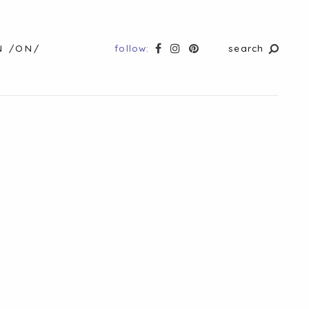
follow:
search
N /ON/