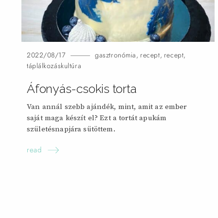
2022/08/17
gasztronómia
,
recept
,
recept
,
táplálkozáskultúra
Áfonyás-csokis
torta
Van annál szebb ajándék, mint, amit az ember
saját maga készít el? Ezt a tortát apukám
születésnapjára sütöttem.
read