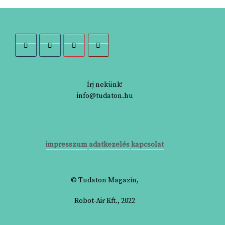
read
Írj nekünk!
2021/04/28
önismeret
info@tudaton.hu
Hogyan legyünk kreatívak?
…avagy megújulásunk eszközei
impresszum
adatkezelés
kapcsolat
read
© Tudaton Magazin,
Robot-Air Kft., 2022