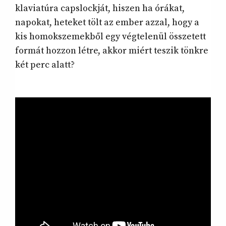
klaviatúra capslockját, hiszen ha órákat,
napokat, heteket tölt az ember azzal, hogy a
kis homokszemekből egy végtelenül összetett
formát hozzon létre, akkor miért teszik tönkre
két perc alatt?