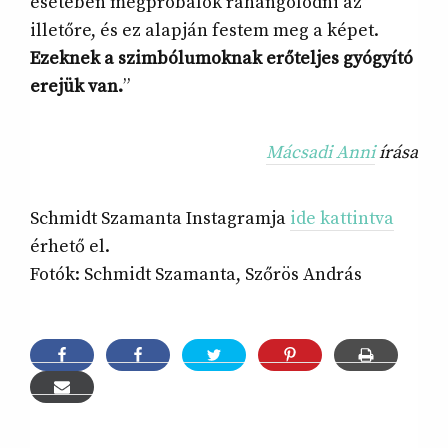
esetében megpróbálok ráhangolódni az
illetőre, és ez alapján festem meg a képet.
Ezeknek a szimbólumoknak erőteljes gyógyító
erejük van.
”
Mácsadi Anni
írása
Schmidt Szamanta Instagramja
ide kattintva
érhető el.
Fotók: Schmidt Szamanta, Szőrös András