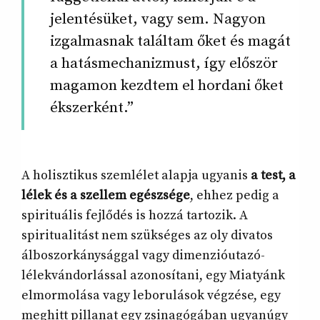
jelentésüket, vagy sem. Nagyon
izgalmasnak találtam őket és magát
a hatásmechanizmust, így először
magamon kezdtem el hordani őket
ékszerként.”
A holisztikus szemlélet alapja ugyanis
a test, a
lélek és a szellem egészsége
, ehhez pedig a
spirituális fejlődés is hozzá tartozik. A
spiritualitást nem szükséges az oly divatos
álboszorkánysággal vagy dimenzióutazó-
lélekvándorlással azonosítani, egy Miatyánk
elmormolása vagy leborulások végzése, egy
meghitt pillanat egy zsinagógában ugyanúgy