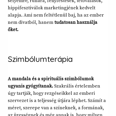
selyemre, ruhára, fényfestések, tetoválások,
hippifesztiválok marketingjének kedvelt
alapja. Ami nem feltétlenül baj, ha az ember
nem divatból, hanem
tudatosan használja
őket.
Szimbólumterápia
A mandala és a spirituális szimbólumok
ugyanis gyógyítanak.
Szakrális értelemben
úgy tartják, hogy rezgéseikkel az emberi
szervezet is a teljesség útjára léphet. Számít a
méret, szerepe van a színeknek, a formának,
az ürességnek és még annak is, hogy milyen