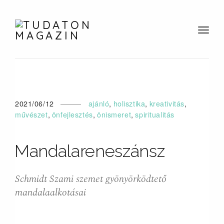
t
o
g
g
l
e
2021/06/12
ajánló
,
holisztika
,
kreativitás
,
n
művészet
,
önfejlesztés
,
önismeret
,
spiritualitás
a
v
i
Mandalareneszánsz
g
a
t
Schmidt Szami szemet gyönyörködtető
i
mandalaalkotásai
o
n