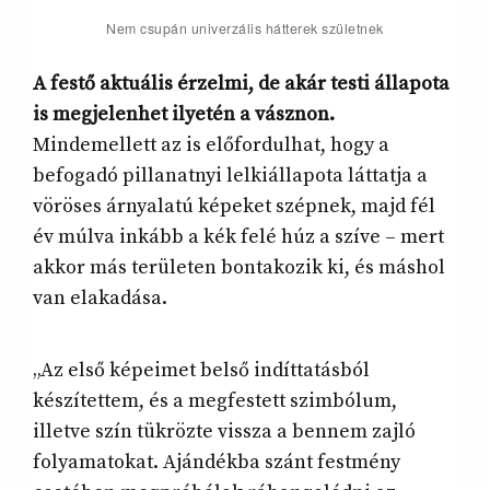
Nem csupán univerzális hátterek születnek
A festő aktuális érzelmi, de akár testi állapota
is megjelenhet ilyetén a vásznon.
Mindemellett az is előfordulhat, hogy a
befogadó pillanatnyi lelkiállapota láttatja a
vöröses árnyalatú képeket szépnek, majd fél
év múlva inkább a kék felé húz a szíve – mert
akkor más területen bontakozik ki, és máshol
van elakadása.
„Az első képeimet belső indíttatásból
készítettem, és a megfestett szimbólum,
illetve szín tükrözte vissza a bennem zajló
folyamatokat. Ajándékba szánt festmény