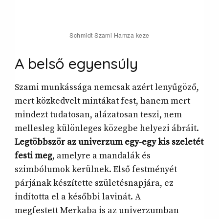
Schmidt Szami Hamza keze
A belső egyensúly
Szami munkássága nemcsak azért lenyűgöző,
mert közkedvelt mintákat fest, hanem mert
mindezt tudatosan, alázatosan teszi, nem
mellesleg különleges közegbe helyezi ábráit.
Legtöbbször az univerzum egy-egy kis szeletét
festi meg
, amelyre a mandalák és
szimbólumok kerülnek. Első festményét
párjának készítette születésnapjára, ez
indította el a későbbi lavinát. A
megfestett Merkaba is az univerzumban