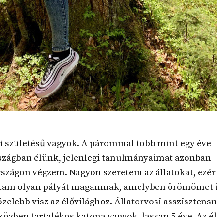
i születésű vagyok. A párommal több mint egy éve
zágban élünk, jelenlegi tanulmányaimat azonban
zágon végzem. Nagyon szeretem az állatokat, ezért
ttam olyan pályát magamnak, amelyben örömömet i
zelebb visz az élővilághoz. Állatorvosi asszisztens
közben tartalékos katona vagyok, lassan 5 éve. Az 