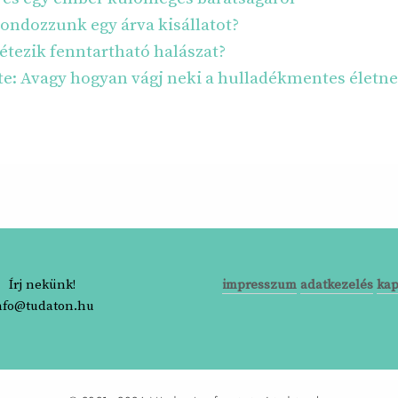
ondozzunk egy árva kisállatot?
étezik fenntartható halászat?
te: Avagy hogyan vágj neki a hulladékmentes életn
Írj nekünk!
impresszum
adatkezelés
kap
nfo@tudaton.hu