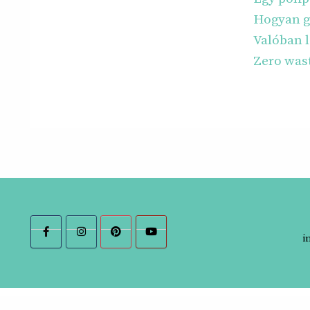
Hogyan g
Valóban l
Zero was
i