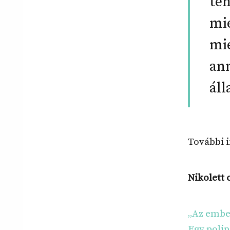
teh
mié
mi
ann
áll
További 
Nikolett 
„Az ember
Egy polip