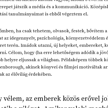
erepet játszik a média és a kommunikáció. Középisk
tási tanulmányaimat is ebből végeztem el.
mben, ha csak tehetem, olvasok, festek, bővítem a
t az idegennyelv, pszichológia, környezetvédelem 
ret terén. Imádok utazni, új helyeket, embereket, k
ni. Célom, hogy (ha erre lehetőségem adódik a jöv
b helyre eljussak a világban. Példaképem többek k
enborough, akinek könyvei és filmjei motiváltak ar
jak az élővilág érdekében.
 vélem, az emberek közös erővel j