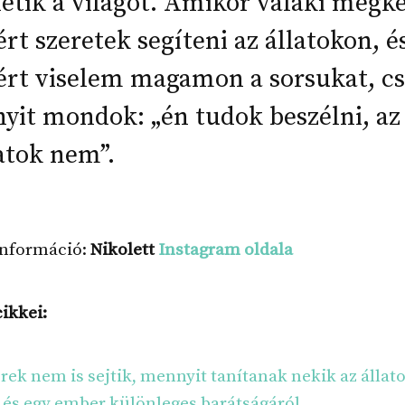
etik a világot. Amikor valaki megké
rt szeretek segíteni az állatokon, é
ért viselem magamon a sorsukat, c
yit mondok: „én tudok beszélni, az
atok nem”.
információ:
Nikolett
Instagram oldala
cikkei:
ek nem is sejtik, mennyit tanítanak nekik az állat
 és egy ember különleges barátságáról