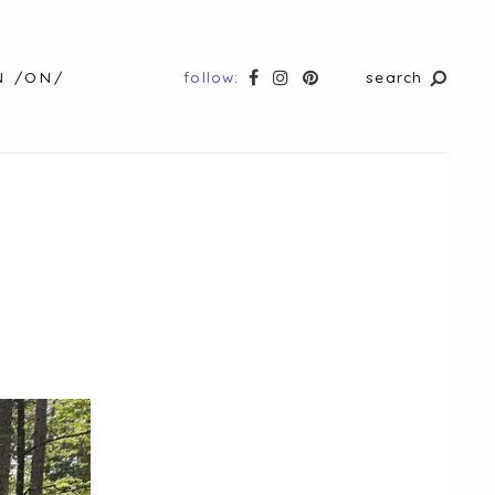
follow:
search
N /ON/