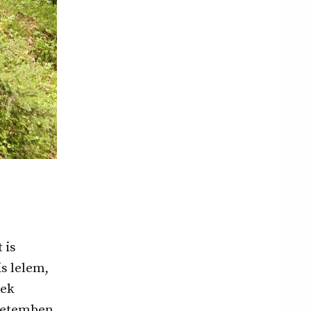
 is
s lelem,
nek
életemben