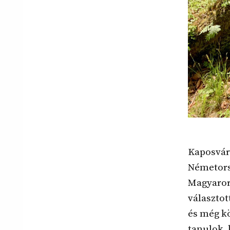
Kaposvár
Németors
Magyarors
választo
és még kö
tanulok, 