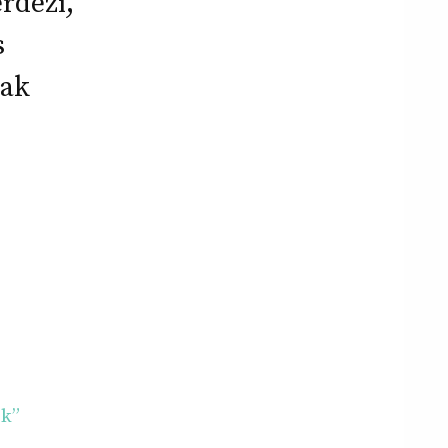
rdezi,
s
sak
ok”