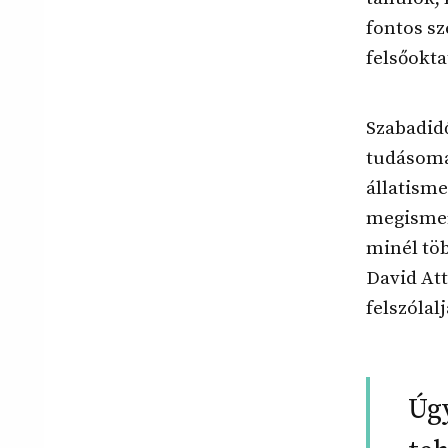
fontos sz
felsőokta
Szabadidő
tudásoma
állatisme
megismer
minél töb
David Att
felszólal
Úgy