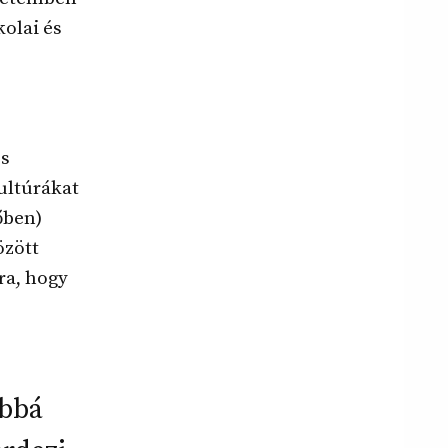
olai és
és
ultúrákat
őben)
özött
ra, hogy
obbá