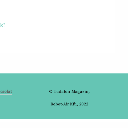
ek?
csolat
© Tudaton Magazin,
Robot-Air Kft., 2022