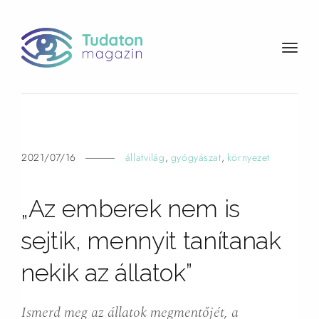
t
o
g
g
l
e
n
2021/07/16
állatvilág
,
gyógyászat
,
környezet
a
v
„Az emberek nem is
i
g
sejtik, mennyit tanítanak
a
t
nekik az állatok”
i
o
n
Ismerd meg az állatok megmentőjét, a