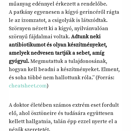
műanyag edénnyel érkezett a rendelőbe.
A patkány egyenesen a kígyó gerincéről rágta
le az izomzatot, a csigolyák is látszódtak.
Szörnyen nézett ki a kígyó, nyilvánvalóan
szörnyű fájdalmai voltak.
Adtunk neki
antibiotikumot és olyan készítményeket,
amelyek nedvesen tartják a sebet, amíg
gyógyul.
Megmutattuk a tulajdonosának,
hogyan kell beadni a készítményeket. Elment,
és soha többé nem hallottunk róla.” (Forrás:
cheatsheet.com
)
A doktor életében számos extrém eset fordult
elő, ahol ösztöneire és tudására együttesen
kellett hallgatnia, talán épp ezzel nyerte el a
nézők szeretetét.