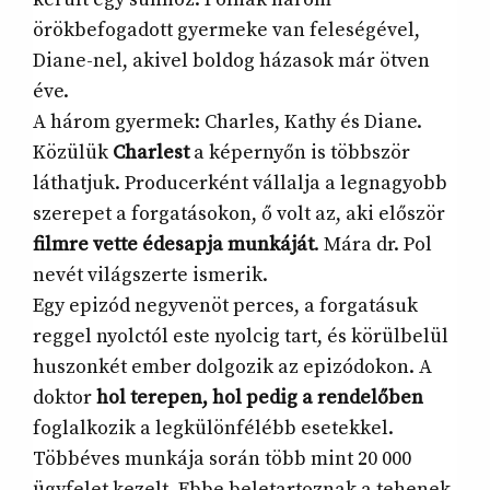
örökbefogadott gyermeke van feleségével,
Diane-nel, akivel boldog házasok már ötven
éve.
A három gyermek: Charles, Kathy és Diane.
Közülük
Charlest
a képernyőn is többször
láthatjuk. Producerként vállalja a legnagyobb
szerepet a forgatásokon, ő volt az, aki először
filmre vette édesapja munkáját
. Mára dr. Pol
nevét világszerte ismerik.
Egy epizód negyvenöt perces, a forgatásuk
reggel nyolctól este nyolcig tart, és körülbelül
huszonkét ember dolgozik az epizódokon. A
doktor
hol terepen, hol pedig a rendelőben
foglalkozik a legkülönfélébb esetekkel.
Többéves munkája során több mint 20 000
ügyfelet kezelt. Ebbe beletartoznak a tehenek,