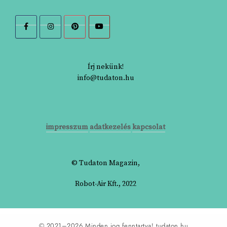
Írj nekünk!
info@tudaton.hu
impresszum
adatkezelés
kapcsolat
© Tudaton Magazin,
Robot-Air Kft., 2022
© 2021–2026 Minden jog fenntartva!
tudaton.hu