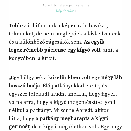
Dr. Pol és felesége, Diane ma
(
Kép forrása
)
Többször láthatunk a képernyőn lovakat,
teheneket, de nem meglepőek a kiskedvencek
és a különböző rágcsálók sem.
Az egyik
legextrémebb páciense egy kígyó volt
, amit a
könyvében is kifejt.
„Egy hölgynek a közelünkben volt egy
négy láb
hosszú boája
. Élő patkányokkal etette, és
egyszer lefeküdt aludni anélkül, hogy figyelt
volna arra, hogy a kígyó megemészti-e gond
nélkül a patkányt. Mikor felébredt, akkor
látta, hogy
a patkány megharapta a kígyó
gerincét
, de a kígyó még életben volt. Egy nagy