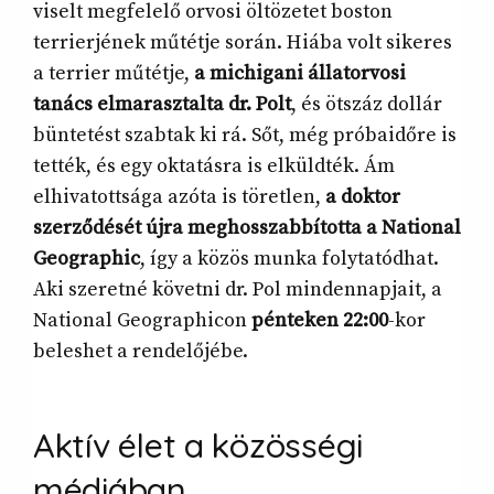
viselt megfelelő orvosi öltözetet boston
terrierjének műtétje során. Hiába volt sikeres
a terrier műtétje,
a michigani állatorvosi
tanács elmarasztalta dr. Polt
, és ötszáz dollár
büntetést szabtak ki rá. Sőt, még próbaidőre is
tették, és egy oktatásra is elküldték. Ám
elhivatottsága azóta is töretlen,
a doktor
szerződését újra meghosszabbította a National
Geographic
, így a közös munka folytatódhat.
Aki szeretné követni dr. Pol mindennapjait, a
National Geographicon
pénteken 22:00
-kor
beleshet a rendelőjébe.
Aktív élet a közösségi
médiában