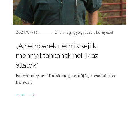
2021/07/16
állatvilág
,
gyógyászat
,
környezet
„Az emberek nem is sejtik,
mennyit tanítanak nekik az
állatok”
Ismerd meg az állatok megmentőjét, a csodálatos
Dr.
Pol-t!
read