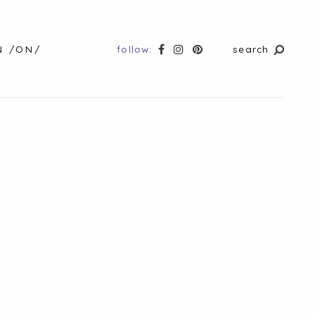
follow:
search
N /ON/