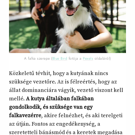
A falka szerepe (
Blue Bird
fotója a
Pexels
oldaláról)
Közkeletű tévhit, hogy a kutyának nincs
szüksége vezetőre. Az is félreértés, hogy az
állat dominanciára vágyik, vezető viszont kell
mellé.
A kutya általában falkában
gondolkodik, és szüksége van egy
falkavezérre
, akire felnézhet, és aki terelgeti
az útján. Fontos az engedékenység, a
szeretetteli bánásmód és a keretek megadása