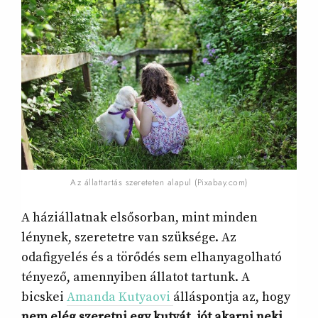
Az állattartás szereteten alapul (Pixabay.com)
A háziállatnak elsősorban, mint minden
lénynek, szeretetre van szüksége. Az
odafigyelés és a törődés sem elhanyagolható
tényező, amennyiben állatot tartunk. A
bicskei
Amanda Kutyaovi
álláspontja az, hogy
nem elég szeretni egy kutyát, jót akarni neki