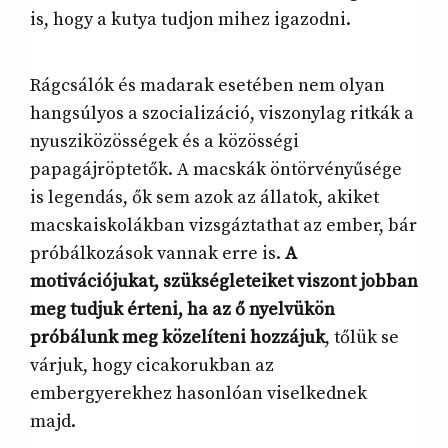
is, hogy a kutya tudjon mihez igazodni.
Rágcsálók és madarak esetében nem olyan
hangsúlyos a szocializáció, viszonylag ritkák a
nyusziközösségek és a közösségi
papagájröptetők. A macskák öntörvényűsége
is legendás, ők sem azok az állatok, akiket
macskaiskolákban vizsgáztathat az ember, bár
próbálkozások vannak erre is.
A
motivációjukat, szükségleteiket viszont jobban
meg tudjuk érteni, ha az ő nyelvükön
próbálunk meg közelíteni hozzájuk
, tőlük se
várjuk, hogy cicakorukban az
embergyerekhez hasonlóan viselkednek
majd.