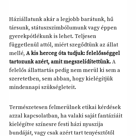
Háziállatunk akár a legjobb barátunk, hű
társunk, státuszszimbólumunk vagy éppen
gyerekpótlékunk is lehet. Teljesen
függetlenül attól, miért szegődtünk az állat
mellé,
A kis herceg óta tudjuk: felelősséggel
tartozunk azért, amit megszelídítettünk.
A
felelős állattartás pedig nem merül ki sem a
szeretetben, sem abban, hogy kielégítjük
mindennapi szükségleteit.
Természetesen felmerülnek etikai kérdések
azzal kapcsolatban, ha valaki saját fantáziáit
kielégítve színesre festi házi nyuszija
bundáját, vagy csak azért tart tenyésztőtől