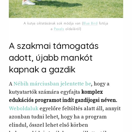
A kutya oktatásának sok módja van (
Blue Bird
fotója
a
Pexels
oldaláról)
A szakmai támogatás
adott, újabb mankót
kapnak a
gazdik
A
Nébih márciusban jelentette be
, hogy a
kutyatartók számára egyfajta
komplex
edukációs programot indít gazdijogsi néven
.
Weboldaluk
egyelőre feltöltés alatt áll, annyit
azonban tudni lehet, hogy ha a program
elindul, ősszel lehet első körben