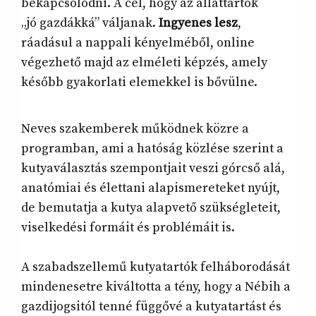
bekapcsolódni. A cél, hogy az állattartók
„jó gazdákká” váljanak.
Ingyenes lesz
,
ráadásul a nappali kényelméből, online
végezhető majd az elméleti képzés, amely
később gyakorlati elemekkel is bővülne.
Neves szakemberek működnek közre a
programban, ami a hatóság közlése szerint a
kutyaválasztás szempontjait veszi górcső alá,
anatómiai és élettani alapismereteket nyújt,
de bemutatja a kutya alapvető szükségleteit,
viselkedési formáit és problémáit is.
A szabadszellemű kutyatartók felháborodását
mindenesetre kiváltotta a tény, hogy a Nébih a
gazdijogsitól tenné függővé a kutyatartást és