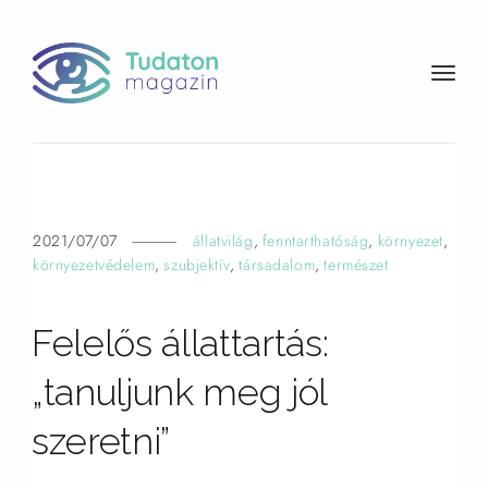
t
o
g
g
l
e
n
2021/07/07
állatvilág
,
fenntarthatóság
,
környezet
,
a
környezetvédelem
,
szubjektív
,
társadalom
,
természet
v
i
Felelős állattartás:
g
a
„tanuljunk meg jól
t
i
szeretni”
o
n