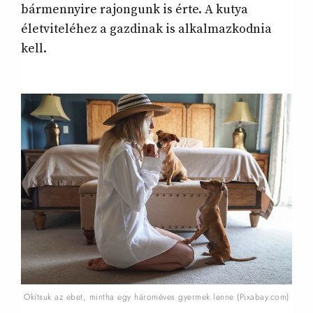
bármennyire rajongunk is érte. A kutya
életviteléhez a gazdinak is alkalmazkodnia
kell.
Okítsuk az ebet, mintha egy hároméves gyermek lenne (Pixabay.com)