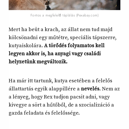
Fontos a megfelelő táplálás (Pexabay.com)
Mert ha beüt a krach, az állat nem tud majd
kölcsönadni egy műtétre, speciális tápszerre,
kutyaiskolára.
A törődés folyamatos kell
legyen akkor is, ha anyagi vagy családi
helyzetünk megváltozik.
Ha már itt tartunk, kutya esetében a felelős
állattartás egyik alappillére a
nevelés
. Nem az
a lényeg, hogy Rex tudjon pacsit adni, vagy
kivegye a sört a hűtőből, de a szocializáció a
gazda feladata és felelőssége.