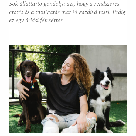
Sok állattartó gondolja azt, hogy a rendszeres
etetés és a tutujgatás már jó gazdivá teszi. Pedig
ez egy óriási félreértés.