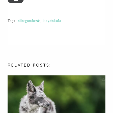
Tags:
állatgondozás
,
kutyaiskola
RELATED
POSTS: