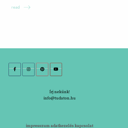
read
Írj nekünk!
info@tudaton.hu
impresszum
adatkezelés
kapcsolat