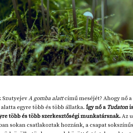
k Szutyejev
A gomba alatt
című meséjét? Ahogy nő a
l alatta egyre több és több állatka.
Így nő a
Tudaton
i
yre több és több szerkesztőségi munkatársnak.
Az u
an sokan csatlakoztak hozzánk, a csapat sokszínű