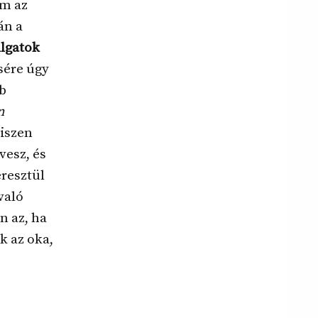
em az
án a
llgatok
sére úgy
bb
n
hiszen
esz, és
resztül
való
n az, ha
 az oka,