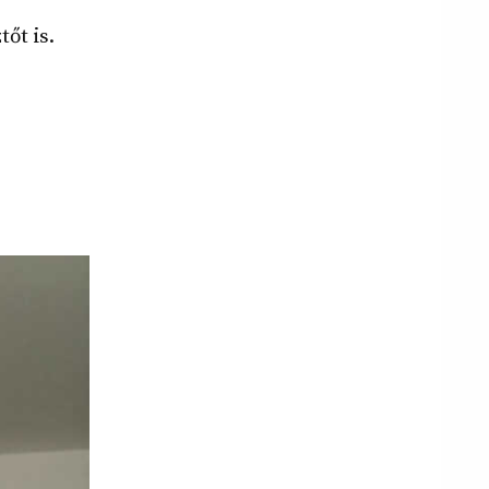
őt is.