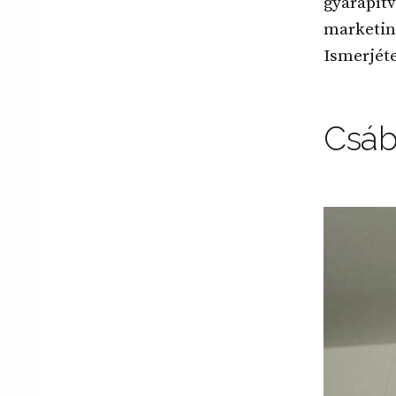
gyarapít
marketing
Ismerjéte
Csáb