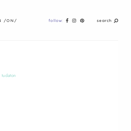
follow:
search
N /ON/
,
tudaton