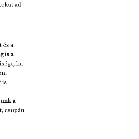
tokat ad
 és a
 is a
isége, ha
on.
 is
tunk a
t, csupán