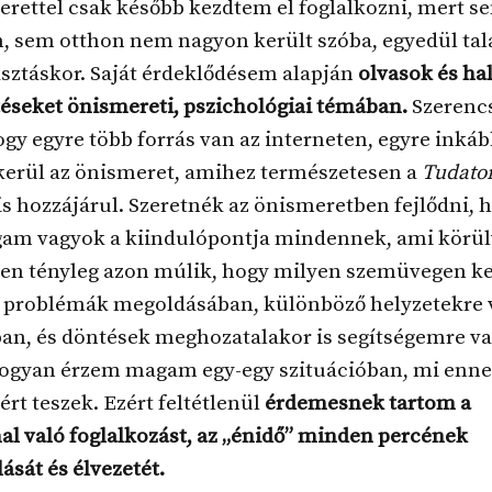
rettel csak később kezdtem el foglalkozni, mert s
, sem otthon nem nagyon került szóba, egyedül tal
sztáskor. Saját érdeklődésem alapján
olvasok és ha
éseket önismereti, pszichológiai témában.
Szerenc
gy egyre több forrás van az interneten, egyre inká
 kerül az önismeret, amihez természetesen a
Tudato
is hozzájárul. Szeretnék az önismeretben fejlődni, 
gam vagyok a kiindulópontja mindennek, ami körülv
en tényleg azon múlik, hogy milyen szemüvegen ke
 problémák megoldásában, különböző helyzetekre 
an, és döntések meghozatalakor is segítségemre va
ogyan érzem magam egy-egy szituációban, mi ennek
ért teszek. Ezért feltétlenül
érdemesnek tartom a
 való foglalkozást, az „énidő” minden percének
ását és élvezetét.