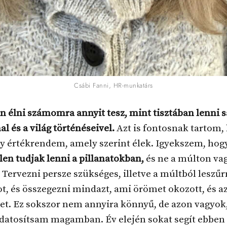
Csábi Fanni, HR-munkatárs
 élni számomra annyit tesz, mint tisztában lenni s
 és a világ történéseivel.
Azt is fontosnak tartom,
y értékrendem, amely szerint élek. Igyekszem, hog
elen tudjak lenni a pillanatokban,
és ne a múlton vag
 Tervezni persze szükséges, illetve a múltból leszűr
t, és összegezni mindazt, ami örömet okozott, és az
et. Ez sokszor nem annyira könnyű, de azon vagyok
udatosítsam magamban. Év elején sokat segít ebben