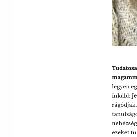
Tudatosan
magammal
legyen eg
inkább
j
rágódjak.
tanulságo
nehézség
ezeket t