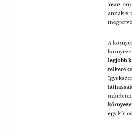
YearCompa
annak érd
megterve
A környez
környeze
legjobb k
felkereke
Igyekszem
láthassák
mindenn
környeze
egy kis o