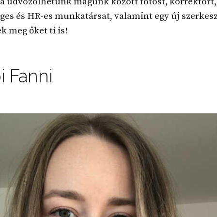
va üdvözölhetünk magunk között fotóst, korrektort,
es és HR-es munkatársat, valamint egy új szerkeszt
k meg őket ti is!
i
Fanni