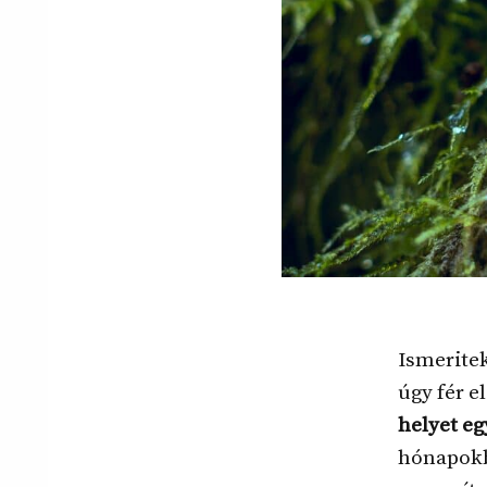
Ismerite
úgy fér e
helyet eg
hónapokb