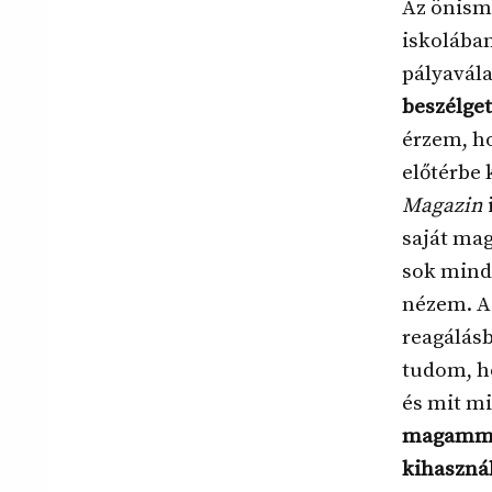
Az önisme
iskolában
pályavála
beszélget
érzem, ho
előtérbe
Magazin
saját ma
sok mind
nézem. A
reagálásb
tudom, h
és mit mi
magammal
kihasznál