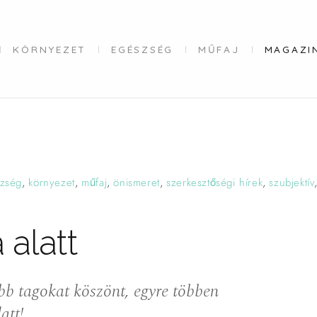
KÖRNYEZET
EGÉSZSÉG
MŰFAJ
MAGAZI
zség
,
környezet
,
műfaj
,
önismeret
,
szerkesztőségi hírek
,
szubjektív
a
alatt
bb tagokat köszönt, egyre többen
att!