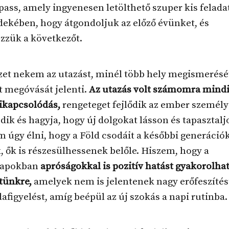
ss, amely ingyenesen letölthető szuper kis felada
ekében, hogy átgondoljuk az előző évünket, és
zzük a következőt.
et nekem az utazást, minél több hely megismerését
t megóvását jelenti.
Az utazás volt számomra mindig
ikapcsolódás,
rengeteget fejlődik az ember személy
dik és hagyja, hogy új dolgokat lásson és tapasztalj
 úgy élni, hogy a Föld csodáit a későbbi generációk
, ők is részesülhessenek belőle. Hiszem, hogy a
apokban
apróságokkal is pozitív hatást gyakorolha
tünkre,
amelyek nem is jelentenek nagy erőfeszítés
dafigyelést, amíg beépül az új szokás a napi rutinba.