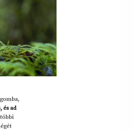
 gomba,
s, és ad
tóbbi
ségét