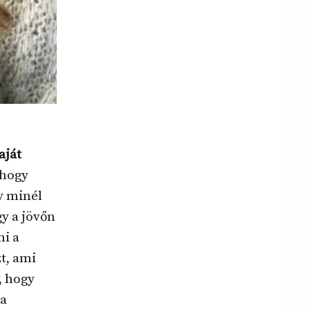
aját
 hogy
y minél
y a jövőn
ni a
t, ami
, hogy
 a