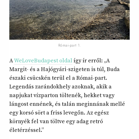
Római-part 1.
A
WeLoveBudapest oldal
így ír erről: „A
Margit- és a Hajógyári-szigeten is túl, Buda
északi csücskén terül el a Római-part.
Legendás zarándokhely azoknak, akik a
napjukat vízparton töltenék, hekket vagy
lángost ennének, és talán meginnának mellé
egy korsó sört a friss levegőn. Az egész
környék fel van töltve egy adag retró
életérzéssel.”