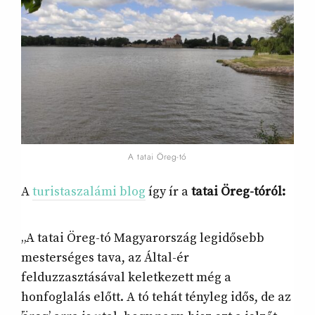
A tatai Öreg-tó
A
turistaszalámi blog
így ír a
tatai Öreg-tóról:
„A tatai Öreg-tó Magyarország legidősebb
mesterséges tava, az Által-ér
felduzzasztásával keletkezett még a
honfoglalás előtt. A tó tehát tényleg idős, de az