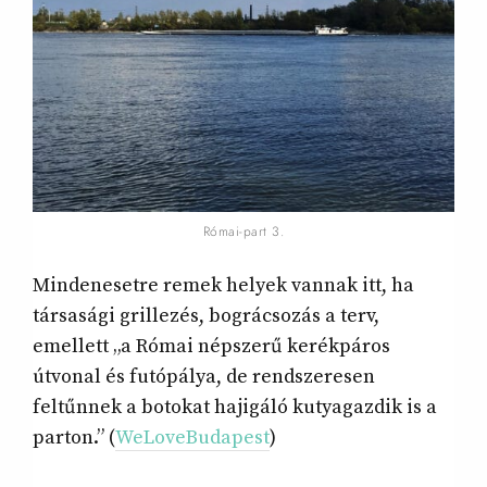
Római-part 3.
Mindenesetre remek helyek vannak itt, ha
társasági grillezés, bográcsozás a terv,
emellett „a Római népszerű kerékpáros
útvonal és futópálya, de rendszeresen
feltűnnek a botokat hajigáló kutyagazdik is a
parton.” (
WeLoveBudapest
)