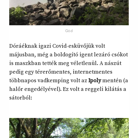
Göd
Dóráéknak igazi Covid-esküvőjük volt
májusban, még a boldogító igent lezáró csókot
is maszkban tették meg véletlenül. A nászút
pedig egy térerőmentes, internetmentes
többnapos vadkemping volt az
Ipoly
mentén (a
halőr engedélyével). Ez volt a reggeli kilátás a
sátorból: