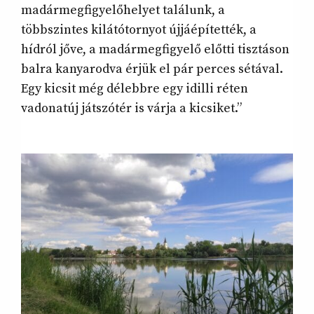
madármegfigyelőhelyet találunk, a
többszintes kilátótornyot újjáépítették, a
hídról jőve, a madármegfigyelő előtti tisztáson
balra kanyarodva érjük el pár perces sétával.
Egy kicsit még délebbre egy idilli réten
vadonatúj játszótér is várja a kicsiket.”