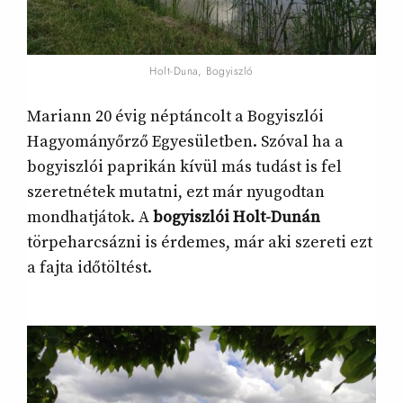
Holt-Duna, Bogyiszló
Mariann 20 évig néptáncolt a Bogyiszlói
Hagyományőrző Egyesületben. Szóval ha a
bogyiszlói paprikán kívül más tudást is fel
szeretnétek mutatni, ezt már nyugodtan
mondhatjátok. A
bogyiszlói Holt-Dunán
törpeharcsázni is érdemes, már aki szereti ezt
a fajta időtöltést.