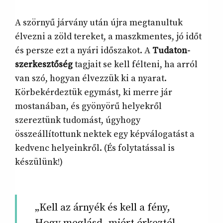
A szörnyű járvány után újra megtanultuk
élvezni a zöld tereket, a maszkmentes, jó időt
és persze ezt a nyári időszakot. A
Tudaton-
szerkesztőség
tagjait se kell félteni, ha arról
van szó, hogyan élvezzük ki a nyarat.
Körbekérdeztük egymást, ki merre jár
mostanában, és gyönyörű helyekről
szereztünk tudomást, úgyhogy
összeállítottunk nektek egy képválogatást a
kedvenc helyeinkről. (És folytatással is
készülünk!)
„Kell az árnyék és kell a fény,
Hogy meglásd, miért érkeztél,