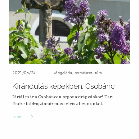
2021/06/24
képgaléria
,
természet
,
túra
Kirándulás képekben: Csobánc
Jártál már a Csobáncon orgonavirágzáskor? Tari
Endre földrajztanár most elvisz bennünket.
read