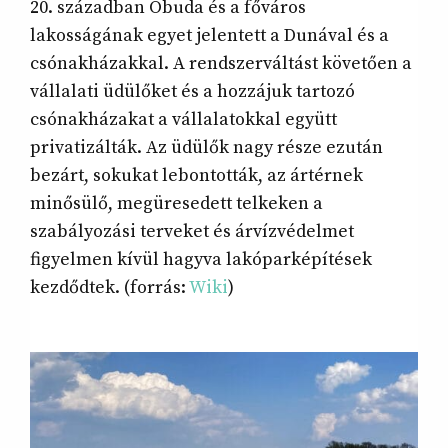
20. században Óbuda és a főváros
lakosságának egyet jelentett a Dunával és a
csónakházakkal. A rendszerváltást követően a
vállalati üdülőket és a hozzájuk tartozó
csónakházakat a vállalatokkal együtt
privatizálták. Az üdülők nagy része ezután
bezárt, sokukat lebontották, az ártérnek
minősülő, megüresedett telkeken a
szabályozási terveket és árvízvédelmet
figyelmen kívül hagyva lakóparképítések
kezdődtek. (forrás:
Wiki
)