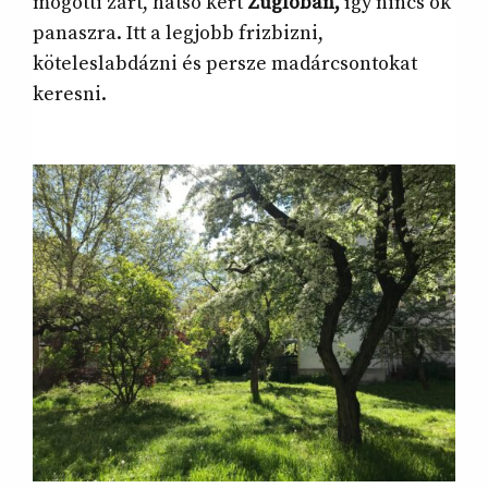
mögötti zárt, hátsó kert
Zuglóban,
így nincs ok
panaszra. Itt a legjobb frizbizni,
köteleslabdázni és persze madárcsontokat
keresni.