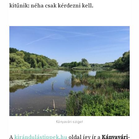
kitűnik: néha csak kérdezni kell.
Kányavári-sziget
A
kirándulástippek.hu
oldal így ír a
Kányavári-