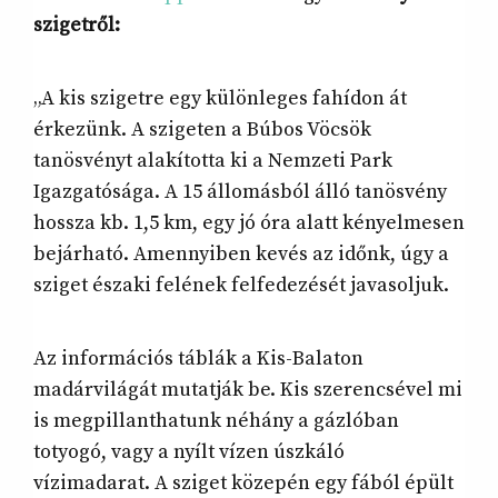
szigetről:
„A kis szigetre egy különleges fahídon át
érkezünk. A szigeten a Búbos Vöcsök
tanösvényt alakította ki a Nemzeti Park
Igazgatósága. A 15 állomásból álló tanösvény
hossza kb. 1,5 km, egy jó óra alatt kényelmesen
bejárható. Amennyiben kevés az időnk, úgy a
sziget északi felének felfedezését javasoljuk.
Az információs táblák a Kis-Balaton
madárvilágát mutatják be. Kis szerencsével mi
is megpillanthatunk néhány a gázlóban
totyogó, vagy a nyílt vízen úszkáló
vízimadarat. A sziget közepén egy fából épült