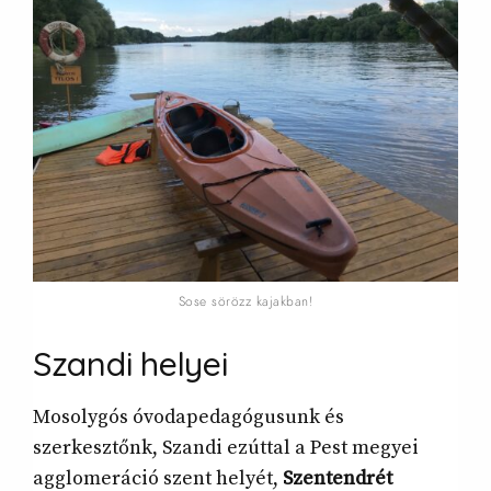
Sose sörözz kajakban!
Szandi
helyei
Mosolygós óvodapedagógusunk és
szerkesztőnk, Szandi ezúttal a Pest megyei
agglomeráció szent helyét,
Szentendrét