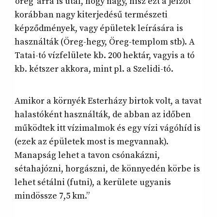
’öreg’ arra is utal, hogy nagy, hisz ezt a jelzőt
korábban nagy kiterjedésű természeti
képződmények, vagy épületek leírására is
használták (Öreg-hegy, Öreg-templom stb). A
Tatai-tó vízfelülete kb. 200 hektár, vagyis a tó
kb. kétszer akkora, mint pl. a Szelidi-tó.
Amikor a környék Esterházy birtok volt, a tavat
halastóként használták, de abban az időben
működtek itt vízimalmok és egy vízi vágóhíd is
(ezek az épületek most is megvannak).
Manapság lehet a tavon csónakázni,
sétahajózni, horgászni, de könnyedén körbe is
lehet sétálni (futni), a kerülete ugyanis
mindössze 7,5 km.”