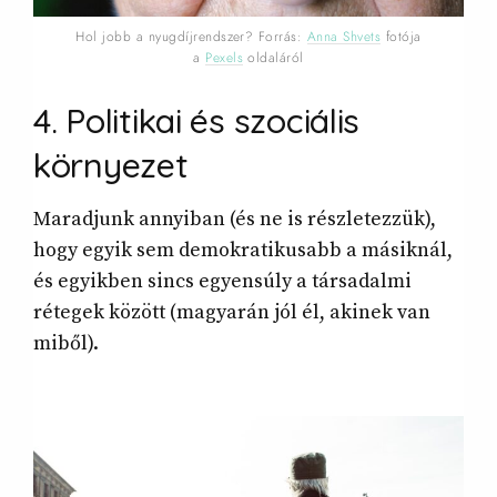
Hol jobb a nyugdíjrendszer? Forrás:
Anna Shvets
fotója
a
Pexels
oldaláról
4. Politikai és szociális
környezet
Maradjunk annyiban (és ne is részletezzük),
hogy egyik sem demokratikusabb a másiknál,
és egyikben sincs egyensúly a társadalmi
rétegek között (magyarán jól él, akinek van
miből).