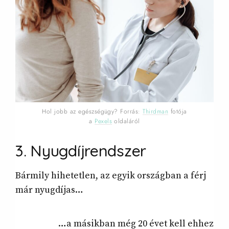
Hol jobb az egészségügy? Forrás:
Thirdman
fotója
a
Pexels
oldaláról
3. Nyugdíjrendszer
Bármily hihetetlen, az egyik országban a férj
már nyugdíjas…
…a másikban még 20 évet kell ehhez