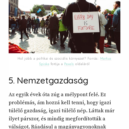
Hol jobb a poltikai és szociális környezet? Forrás:
Markus
Spiske
fotója a
Pexels
oldaláról
5. Nemzetgazdaság
Az egyik évek óta zúg a mélypont felé. Ez
problémás, ám hozzá kell tenni, hogy igazi
túlélő gazdaság, igazi túlélő nép. Láttak már
ilyet párszor, és mindig megfordították a
válságot. Ráadásul a magánvagyonoknak