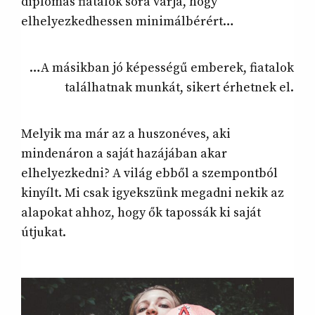
diplomás fiatalok sora várja, hogy
elhelyezkedhessen minimálbérért…
…A másikban jó képességű emberek, fiatalok
találhatnak munkát, sikert érhetnek el.
Melyik ma már az a huszonéves, aki
mindenáron a saját hazájában akar
elhelyezkedni? A világ ebből a szempontból
kinyílt. Mi csak igyekszünk megadni nekik az
alapokat ahhoz, hogy ők tapossák ki saját
útjukat.