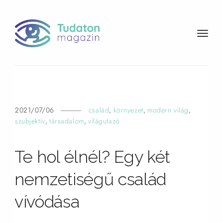
t
o
g
g
l
e
n
2021/07/06
család
,
környezet
,
modern világ
,
a
szubjektív
,
társadalom
,
világutazó
v
i
Te hol élnél? Egy két
g
a
nemzetiségű család
t
i
vívódása
o
n