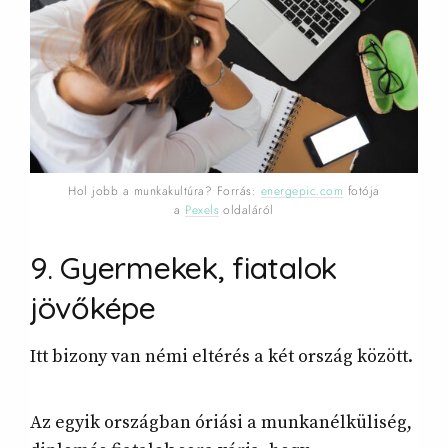
Hol jobb a munkakultúra? Forrás:
energepic.com
fotója
a
Pexels
oldaláról
9. Gyermekek, fiatalok
jövőképe
Itt bizony van némi eltérés a két ország között.
Az egyik országban óriási a munkanélküliség,