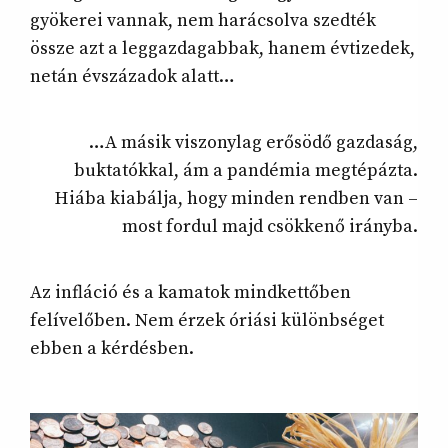
gyökerei vannak, nem harácsolva szedték
össze azt a leggazdagabbak, hanem évtizedek,
netán évszázadok alatt…
…A másik viszonylag erősödő gazdaság,
buktatókkal, ám a pandémia megtépázta.
Hiába kiabálja, hogy minden rendben van –
most fordul majd csökkenő irányba.
Az infláció és a kamatok mindkettőben
felívelőben. Nem érzek óriási különbséget
ebben a kérdésben.