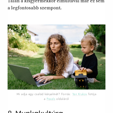
Talán a kisgyermekkor elmúltával már ez sem
a legfontosabb szempont.
Mi adja egy család kényelmét? Forrás:
Yan Krukov
fotója
a
Pexels
oldaláról