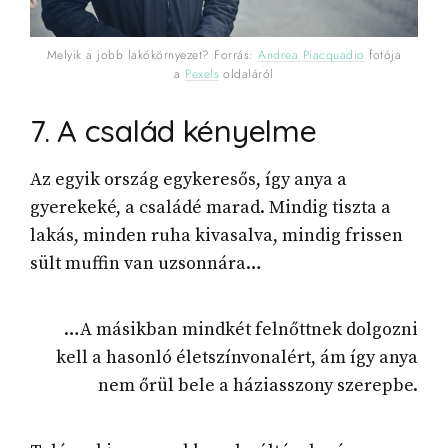
Melyik a jobb lakókörnyezet? Forrás:
Andrea Piacquadio
fotója
a
Pexels
oldaláról
7. A család kényelme
Az egyik ország egykeresős, így anya a
gyerekeké, a családé marad. Mindig tiszta a
lakás, minden ruha kivasalva, mindig frissen
sült muffin van uzsonnára…
…A másikban mindkét felnőttnek dolgozni
kell a hasonló életszínvonalért, ám így anya
nem őrül bele a háziasszony szerepbe.