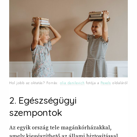
Hol jobb az oktatás? Forrás:
olia danilevich
fotója a
Pexels
oldaláról
2. Egészségügyi
szempontok
Az egyik ország tele magánkórházakkal,
amely kiegészíthető az állami biztosítással,