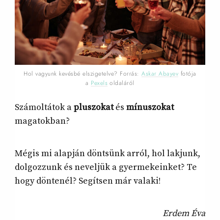
Hol vagyunk kevésbé elszigetelve? Forrás:
Askar Abayev
fotója
a
Pexels
oldaláról
Számoltátok a
pluszokat
és
mínuszokat
magatokban?
Mégis mi alapján döntsünk arról, hol lakjunk,
dolgozzunk és neveljük a gyermekeinket? Te
hogy döntenél? Segítsen már valaki!
Erdem Éva