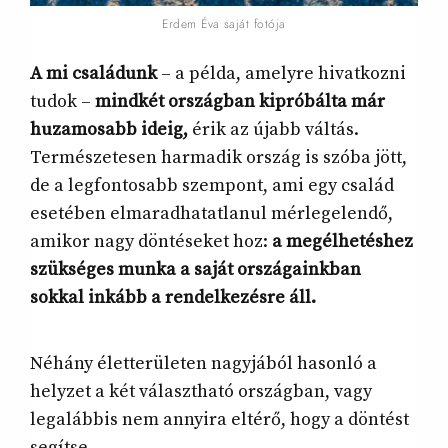
Erdem Éva saját fotója
A mi családunk
– a példa, amelyre hivatkozni
tudok –
mindkét országban kipróbálta már
huzamosabb ideig,
érik az újabb váltás.
Természetesen harmadik ország is szóba jött,
de a legfontosabb szempont, ami egy család
esetében elmaradhatatlanul mérlegelendő,
amikor nagy döntéseket hoz:
a megélhetéshez
szükséges munka a saját országainkban
sokkal inkább a rendelkezésre áll.
Néhány életterületen nagyjából hasonló a
helyzet a két választható országban, vagy
legalábbis nem annyira eltérő, hogy a döntést
segítse.