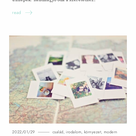
ünnepek? Rendhagyó óda a szeretethez.
read
2022/01/29
család
,
irodalom
,
környezet
,
modern