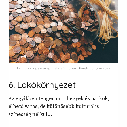
Hol jobb a gazdasági helyzet? Forrás: Pexels.com/Pixabay
6. Lakókörnyezet
Az egyikben tengerpart, hegyek és parkok,
élhető város, de különösebb kulturális
színesség nélkül…