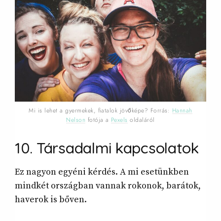
Mi is lehet a gyermekek, fiatalok jövőképe? Forrás:
Hannah
Nelson
fotója a
Pexels
oldaláról
10. Társadalmi kapcsolatok
Ez nagyon egyéni kérdés. A mi esetünkben
mindkét országban vannak rokonok, barátok,
haverok is bőven.