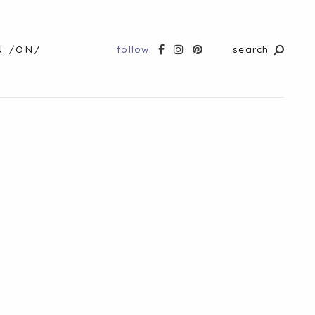
follow:
search
N /ON/