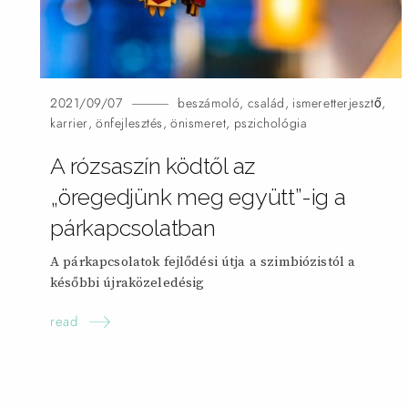
2021/09/07
beszámoló
,
család
,
ismeretterjesztő
,
karrier
,
önfejlesztés
,
önismeret
,
pszichológia
A rózsaszín ködtől az
„öregedjünk meg együtt”-ig a
párkapcsolatban
A párkapcsolatok fejlődési útja a szimbiózistól a
későbbi újraközeledésig
read