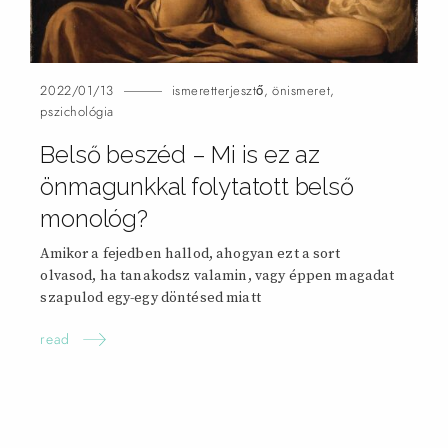
2022/01/13
ismeretterjesztő
,
önismeret
,
pszichológia
Belső beszéd – Mi is ez az
önmagunkkal folytatott belső
monológ?
Amikor a fejedben hallod, ahogyan ezt a sort
olvasod, ha tanakodsz valamin, vagy éppen magadat
szapulod egy-egy döntésed
miatt
read