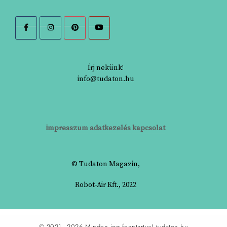
Írj nekünk!
info@tudaton.hu
impresszum
adatkezelés
kapcsolat
© Tudaton Magazin,
Robot-Air Kft., 2022
© 2021–2026 Minden jog fenntartva!
tudaton.hu