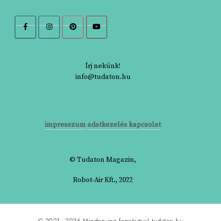
Írj nekünk!
info@tudaton.hu
impresszum
adatkezelés
kapcsolat
© Tudaton Magazin,
Robot-Air Kft., 2022
© 2021–2026 Minden jog fenntartva!
tudaton.hu