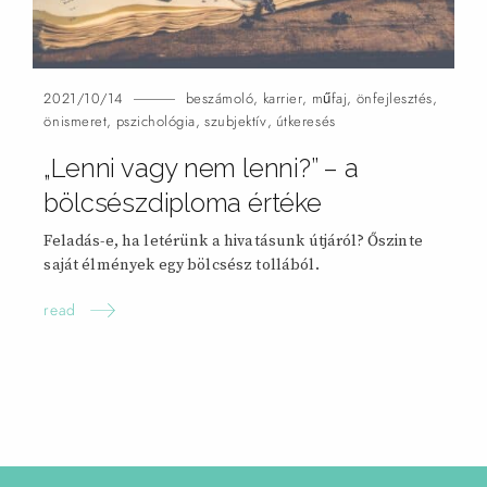
2021/10/14
beszámoló
,
karrier
,
műfaj
,
önfejlesztés
,
önismeret
,
pszichológia
,
szubjektív
,
útkeresés
„Lenni vagy nem lenni?” – a
bölcsészdiploma
értéke
Feladás-e, ha letérünk a hivatásunk útjáról? Őszinte
saját élmények egy bölcsész tollából.
read