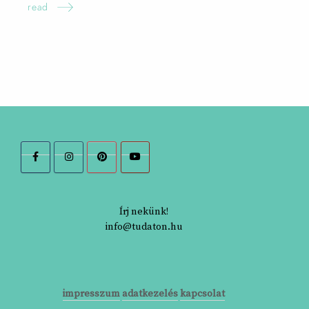
read
Írj nekünk!
info@tudaton.hu
impresszum
adatkezelés
kapcsolat