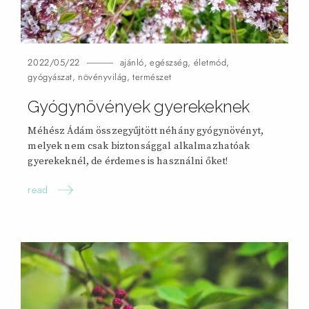
2022/05/22
ajánló
,
egészség
,
életmód
,
gyógyászat
,
növényvilág
,
természet
Gyógynövények gyerekeknek
Méhész Ádám összegyűjtött néhány gyógynövényt,
melyek nem csak biztonsággal alkalmazhatóak
gyerekeknél, de érdemes is használni
őket!
read