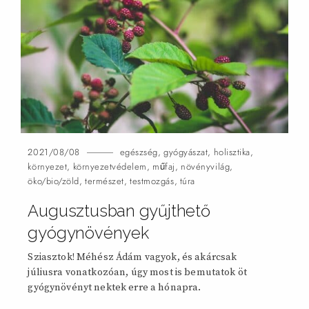
2021/08/08
egészség
,
gyógyászat
,
holisztika
,
környezet
,
környezetvédelem
,
műfaj
,
növényvilág
,
öko/bio/zöld
,
természet
,
testmozgás
,
túra
Augusztusban gyűjthető
gyógynövények
Sziasztok! Méhész Ádám vagyok, és akárcsak
júliusra vonatkozóan, úgy most is bemutatok öt
gyógynövényt nektek erre a hónapra.