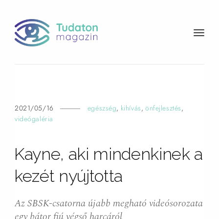
t
o
g
g
l
e
n
2021/05/16
egészség
,
kihívás
,
önfejlesztés
,
a
videógaléria
v
i
Kayne, aki mindenkinek a
g
a
kezét nyújtotta
t
i
o
Az SBSK-csatorna újabb megható videósorozata
n
egy bátor fiú végső harcáról