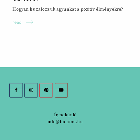
Hogyan huzalozzuk agyunkat a pozitív élményekre?
read
Írj nekünk!
info@tudaton.hu