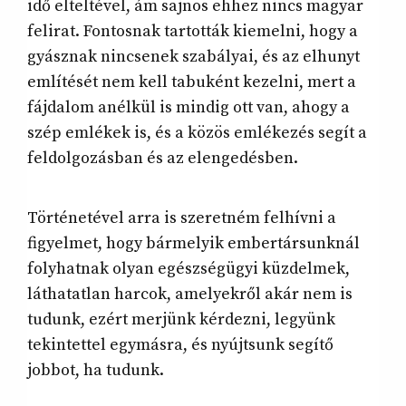
idő elteltével, ám sajnos ehhez nincs magyar
felirat. Fontosnak tartották kiemelni, hogy a
gyásznak nincsenek szabályai, és az elhunyt
említését nem kell tabuként kezelni, mert a
fájdalom anélkül is mindig ott van, ahogy a
szép emlékek is, és a közös emlékezés segít a
feldolgozásban és az elengedésben.
Történetével arra is szeretném felhívni a
figyelmet, hogy bármelyik embertársunknál
folyhatnak olyan egészségügyi küzdelmek,
láthatatlan harcok, amelyekről akár nem is
tudunk, ezért merjünk kérdezni, legyünk
tekintettel egymásra, és nyújtsunk segítő
jobbot, ha tudunk.