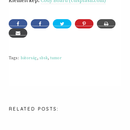
Kiemelt kép:
Cody Board (Unsplash.com)
Tags:
bátorság
,
sbsk
,
tumor
RELATED
POSTS: