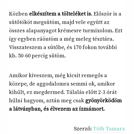
Közben
elkészítem a tölteléket is
. Először is a
sütőtököt megsütöm, majd vele együtt az
összes alapanyagot krémesre turmixolom. Ezt
így egyben ráöntöm a még meleg tésztára.
Visszateszem a sütőbe, és 170 fokon további
kb. 50-60 percig sütöm.
Amikor kiveszem, még kicsit remegős a
közepe, de aggodalomra semmi ok, amikor
kihűlt, ez megdermed. Tálalás előtt 2-3 órát
hűlni hagyom, aztán meg csak
gyönyörködöm
a látványban, és élvezem az ízmámort.
Szerző:
Tóth Tamara