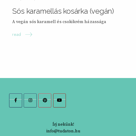
Sós karamellás kosárka (vegán)
A vegán sós karamell és csokikrém házassága
read
Írj nekünk!
info@tudaton.hu