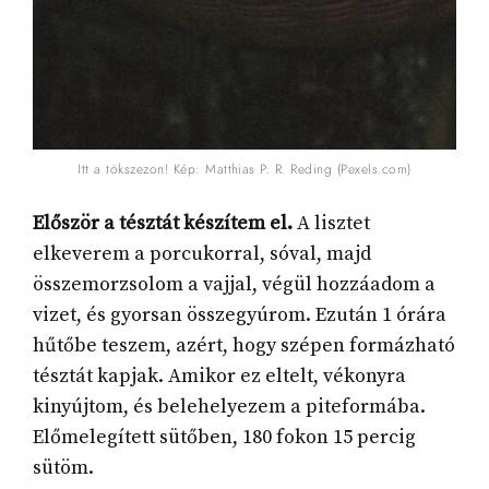
Itt a tökszezon! Kép: Matthias P. R. Reding (Pexels.com)
Először a tésztát készítem el.
A lisztet
elkeverem a porcukorral, sóval, majd
összemorzsolom a vajjal, végül hozzáadom a
vizet, és gyorsan összegyúrom. Ezután 1 órára
hűtőbe teszem, azért, hogy szépen formázható
tésztát kapjak. Amikor ez eltelt, vékonyra
kinyújtom, és belehelyezem a piteformába.
Előmelegített sütőben, 180 fokon 15 percig
sütöm.