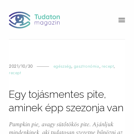
t
o
g
g
l
e
n
2021/10/30
egészség
,
gasztronómia
,
recept
,
a
recept
v
i
Egy tojásmentes pite,
g
a
aminek épp szezonja
van
t
i
o
Pumpkin pie, avagy sütőtökös pite. Ajánljuk
n
mindenkinek, aki tudatosan szeretne bűnözni az