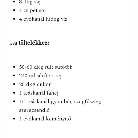
8 dkg vaj
1 csipet só
4 evőkanál hideg víz
…a töltelékhez:
50-60 dkg sült sütőtök
240 ml sűrített tej
20 dkg cukor
1 teáskanál fahéj
1/4 teáskanál gyömbér, szegfűszeg,
szerecsendió
1 evőkanál keményítő