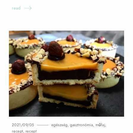
read
2021/09/05
egészség
,
gasztronómia
,
műfaj
,
recept
,
recept