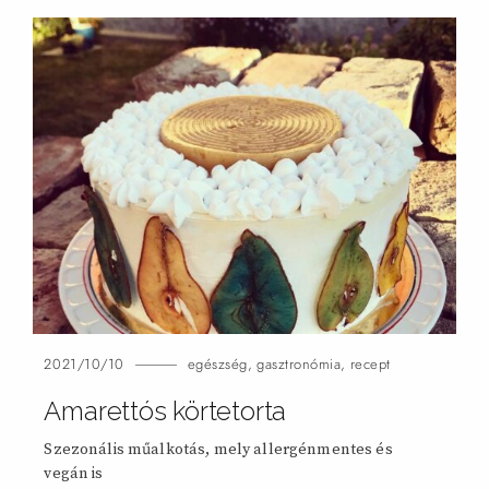
2021/10/10
egészség
,
gasztronómia
,
recept
Amarettós körtetorta
Szezonális műalkotás, mely allergénmentes és
vegán
is