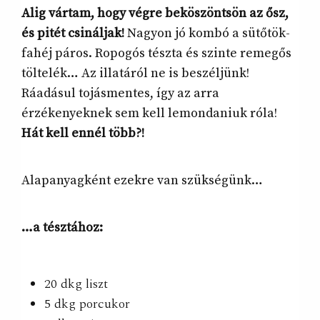
Alig vártam, hogy végre beköszöntsön az ősz,
és pitét csináljak!
Nagyon jó kombó a sütőtök-
fahéj páros. Ropogós tészta és szinte remegős
töltelék… Az illatáról ne is beszéljünk!
Ráadásul tojásmentes, így az arra
érzékenyeknek sem kell lemondaniuk róla!
Hát kell ennél több?!
Alapanyagként ezekre van szükségünk…
…a tésztához:
20 dkg liszt
5 dkg porcukor