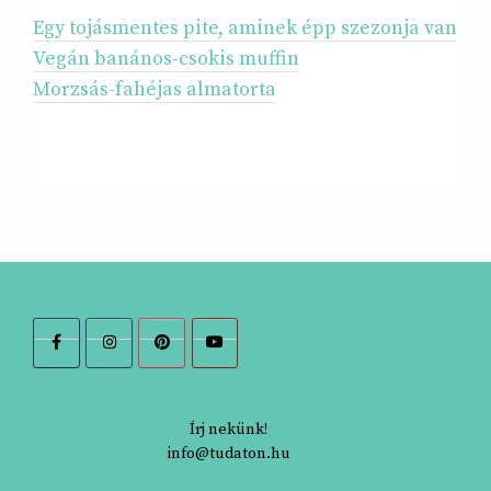
Egy tojásmentes pite, aminek épp szezonja van
Vegán banános-csokis muffin
Morzsás-fahéjas almatorta
Írj nekünk!
info@tudaton.hu