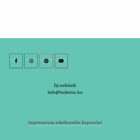
Írj nekünk!
info@tudaton.hu
impresszum
adatkezelés
kapcsolat