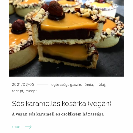
2021/09/05
egészség
,
gasztronómia
,
műfaj
,
recept
,
recept
Sós karamellás kosárka (vegán)
A vegán sós karamell és csokikrém házassága
read