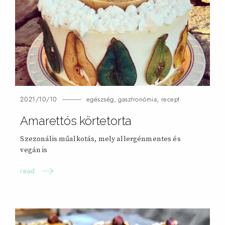
2021/10/10
egészség
,
gasztronómia
,
recept
Amarettós körtetorta
Szezonális műalkotás, mely allergénmentes és
vegán
is
read