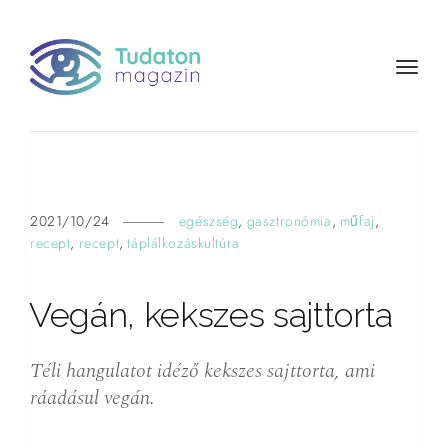
t
o
g
g
l
e
n
2021/10/24
egészség
,
gasztronómia
,
műfaj
,
a
recept
,
recept
,
táplálkozáskultúra
v
i
Vegán, kekszes sajttorta
g
a
t
Téli hangulatot idéző kekszes sajttorta, ami
i
ráadásul vegán.
o
n