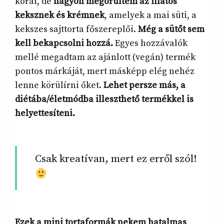
korai, de
nagyon megörültem az illatos
keksznek és krémnek
, amelyek a mai süti, a
kekszes sajttorta főszereplői.
Még a sütőt sem
kell bekapcsolni hozzá.
Egyes hozzávalók
mellé megadtam az ajánlott (vegán) termék
pontos márkáját, mert másképp elég nehéz
lenne körülírni őket.
Lehet persze más, a
diétába/életmódba illeszthető termékkel is
helyettesíteni.
Csak kreatívan, mert ez erről szól!
Ezek a mini tortaformák nekem hatalmas