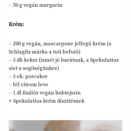
– 50 g vegán margarin
Krém:
– 200 g vegán, mascarpone jellegű krém (a
Schlagfix márka a tuti befutó)
– 3 db keksz (ismét jó barátunk, a Spekulatius
siet a segítségünkre)
– 3 ek. porcukor
– fél citrom leve
– 1 dl fixálós vegán habtejszín
+ Spekulatius krém díszítésnek