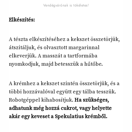
Vendégvárónak is tökéletes!
Elkészítés:
A tészta elkészítéséhez a kekszet összetörjük,
átszitáljuk, és olvasztott margarinnal
elkeverjük. A masszát a tartformába
nyomkodjuk, majd betesszük a hűtőbe.
A krémhez a kekszet szintén összetörjük, és a
többi hozzávalóval együtt egy tálba tesszük.
Robotgéppel kihabosítjuk.
Ha szükséges,
adhatunk még hozzá cukrot, vagy helyette
akár egy keveset a Spekulatius krémből.