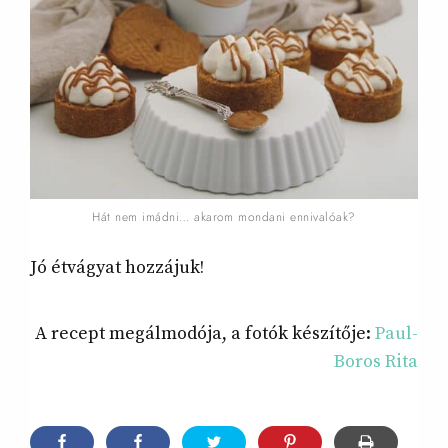
Hát nem imádni… akarom mondani ennivalóak?
Jó étvágyat hozzájuk!
A recept megálmodója, a fotók készítője:
Paul-
Boros Rita