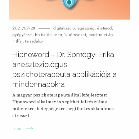
2021/07/28
digitalizáció
,
egészség
,
életmód
,
gyógyászat
,
holisztika
,
interjú
,
környezet
,
modern világ
,
műfaj
,
társadalom
Hipnoword – Dr. Somogyi Erika
aneszteziológus-
pszichoterapeuta applikációja a
mindennapokra
A magyar pszichoterapeuta által kifejlesztett
Hipnoword alkalmazás segíthet felkészülni a
műtétekre, betegségekre, segíthet csökkenteni a
stresszt
read