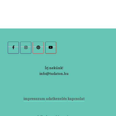
Írj nekünk!
info@tudaton.hu
impresszum
adatkezelés
kapcsolat