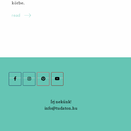
körbe.
read
Írj nekünk!
info@tudaton.hu