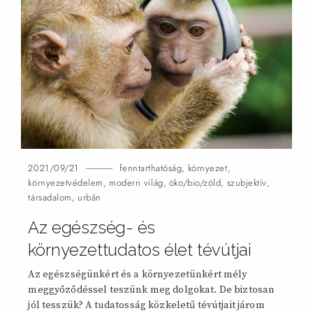
2021/09/21
fenntarthatóság
,
környezet
,
környezetvédelem
,
modern világ
,
öko/bio/zöld
,
szubjektív
,
társadalom
,
urbán
Az egészség- és
környezettudatos élet tévútjai
Az egészségünkért és a környezetünkért mély
meggyőződéssel teszünk meg dolgokat. De biztosan
jól tesszük? A tudatosság közkeletű tévútjait járom