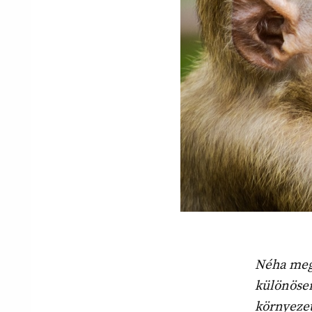
Néha meg
különösen
környezet