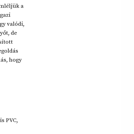
mléljük a
gazi
gy valódi,
yőt, de
ított
egoldás
dás, hogy
is PVC,