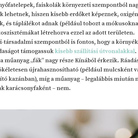
enyőfatelepek, faiskolák környezeti szempontból na
k lehetnek, hiszen kisebb erdőket képeznek, oxigén
, és táplálékot adnak (például tobozt a mókusokna
oszisztémákat létrehozva ezzel az adott területen.
-társadalmi szempontból is fontos, hogy a környék
zdaságot támogassuk
kisebb szállítási útvonalakkal
.
a műanyag „fák” nagy része Kínából érkezik. Ráadá
tökéletesen újrahasznosítható (például mulcsként v
sító kazánban), míg a műanyag – legalábbis miután
uk karácsonyfaként – nem.