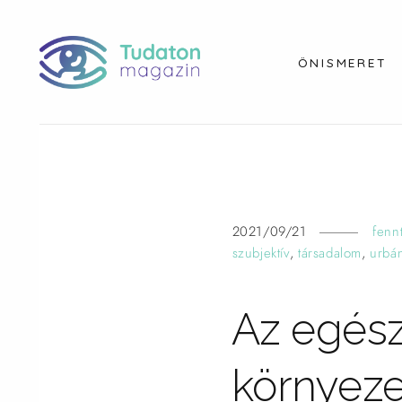
ÖNISMERET
2021/09/21
fenn
szubjektív
,
társadalom
,
urbá
Az egés
környezet