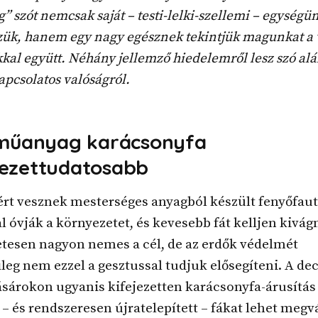
g” szót nemcsak saját – testi-lelki-szellemi – egységü
ük, hanem egy nagy egésznek tekintjük magunkat a v
kal együtt. Néhány jellemző hiedelemről lesz szó alá
apcsolatos valóságról.
 műanyag karácsonyfa
ezettudatosabb
rt vesznek mesterséges anyagból készült fenyőfaut
l óvják a környezetet, és kevesebb fát kelljen kivágn
tesen nagyon nemes a cél, de az erdők védelmét
leg nem ezzel a gesztussal tudjuk elősegíteni. A d
sárokon ugyanis kifejezetten karácsonyfa-árusítás 
t – és rendszeresen újratelepített – fákat lehet megv