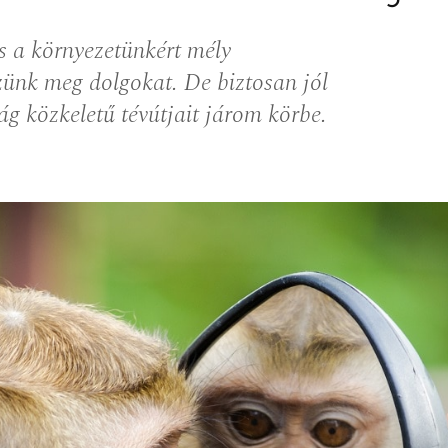
s a környezetünkért mély
ünk meg dolgokat. De biztosan jól
ág közkeletű tévútjait járom körbe.