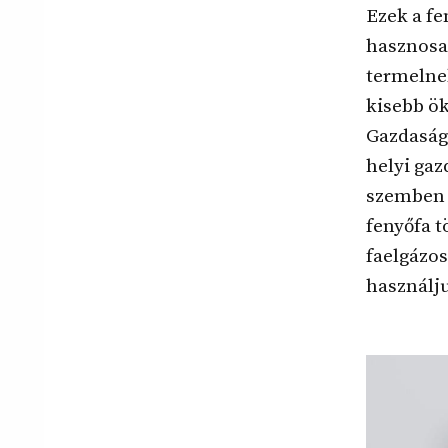
Ezek a f
hasznosa
termelnek
kisebb ök
Gazdasági
helyi ga
szemben 
fenyőfa 
faelgázo
használj