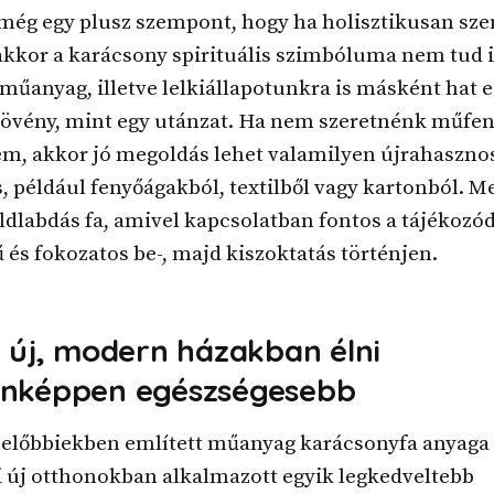
még egy plusz szempont, hogy ha holisztikusan sze
akkor a karácsony spirituális szimbóluma nem tud i
 műanyag, illetve lelkiállapotunkra is másként hat e
növény, mint egy utánzat. Ha nem szeretnénk műfen
em, akkor jó megoldás lehet valamilyen újrahasznos
 például fenyőágakból, textilből vagy kartonból. M
öldlabdás fa, amivel kapcsolatban fontos a tájékozó
 és fokozatos be-, majd kiszoktatás történjen.
z új, modern házakban élni
nképpen egészségesebb
 előbbiekben említett műanyag karácsonyfa anyaga 
i új otthonokban alkalmazott egyik legkedveltebb