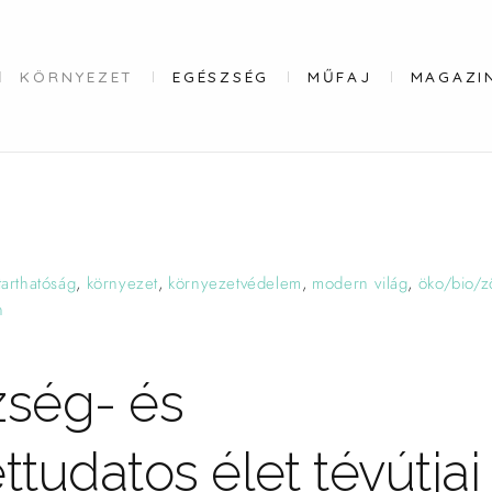
KÖRNYEZET
EGÉSZSÉG
MŰFAJ
MAGAZI
tarthatóság
,
környezet
,
környezetvédelem
,
modern világ
,
öko/bio/z
n
zség- és
tudatos élet tévútjai