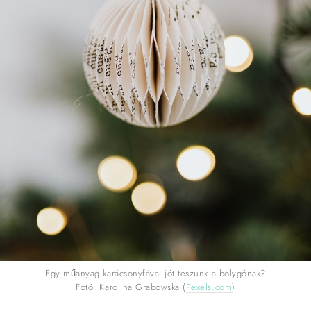
Egy műanyag karácsonyfával jót teszünk a bolygónak?
Fotó: Karolina Grabowska (
Pexels.com
)