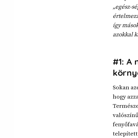
„egész-sé
értelmezz
így mások
azokkal k
#1: A
körny
Sokan azé
hogy azza
Természe
valószínű
fenyőfavá
telepítet