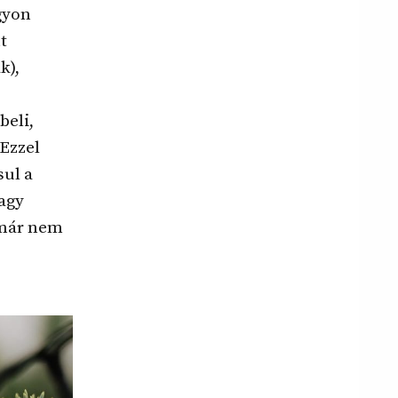
gyon
t
k),
beli,
 Ezzel
sul a
agy
 már nem