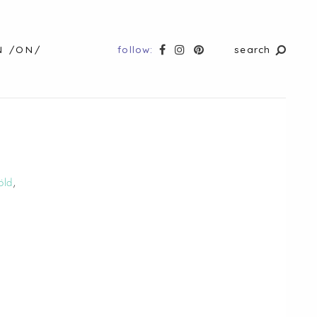
follow:
search
N /ON/
öld
,