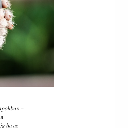
apokban –
 a
ég ha az