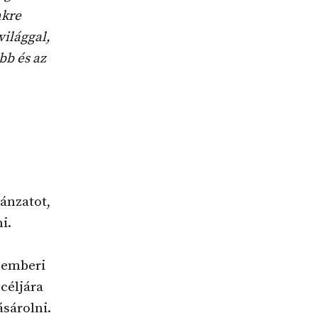
nkre
ilággal,
bb és az
ánzatot,
i.
ecemberi
céljára
ásárolni.