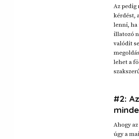
Az pedig 
kérdést, 
lenni, ha
illatozó 
valódit s
megoldás,
lehet a f
szakszerű
#2: A
minde
Ahogy az
úgy a ma