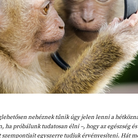
lehetősen nehéznek tűnik úgy jelen lenni a hétközn
, ha próbálunk tudatosan élni –, hogy az egészség és
 szempontjait egyszerre tudjuk érvényesíteni. Hát m