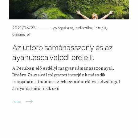
2021/06/22
gyógyászat
,
holisztika
,
interjú
,
önismeret
Az úttörő sámánasszony és az
ayahuasca valódi ereje
II.
A Peruban élő erdélyi magyar sámánasszonnyal,
Rivière Zsuzsival folytatott interjúnk második
etapjában a tudatos szerhasználatról és a dzsungel
árnyoldalairól esik
szó
read